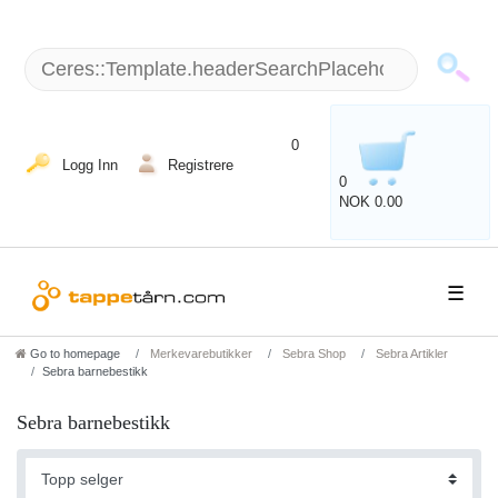
+49 (5151) 87798 - 10 / man - fre: 8 am - 6 p.m.
0
Logg Inn
Registrere
0
NOK 0.00
☰
Go to homepage
Merkevarebutikker
Sebra Shop
Sebra Artikler
Sebra barnebestikk
Sebra barnebestikk