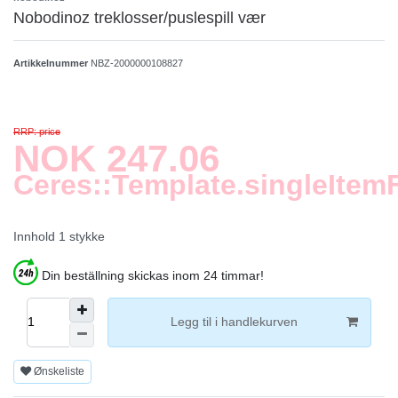
Nobodinoz treklosser/puslespill vær
Artikkelnummer
NBZ-2000000108827
RRP: price
NOK 247.06
Ceres::Template.singleItem
Innhold
1
stykke
Din beställning skickas inom 24 timmar!
Legg til i handlekurven
Ønskeliste