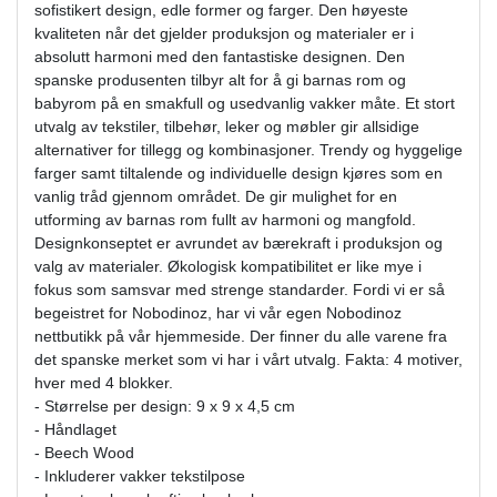
sofistikert design, edle former og farger. Den høyeste
kvaliteten når det gjelder produksjon og materialer er i
absolutt harmoni med den fantastiske designen. Den
spanske produsenten tilbyr alt for å gi barnas rom og
babyrom på en smakfull og usedvanlig vakker måte. Et stort
utvalg av tekstiler, tilbehør, leker og møbler gir allsidige
alternativer for tillegg og kombinasjoner. Trendy og hyggelige
farger samt tiltalende og individuelle design kjøres som en
vanlig tråd gjennom området. De gir mulighet for en
utforming av barnas rom fullt av harmoni og mangfold.
Designkonseptet er avrundet av bærekraft i produksjon og
valg av materialer. Økologisk kompatibilitet er like mye i
fokus som samsvar med strenge standarder. Fordi vi er så
begeistret for Nobodinoz, har vi vår egen Nobodinoz
nettbutikk på vår hjemmeside. Der finner du alle varene fra
det spanske merket som vi har i vårt utvalg. Fakta: 4 motiver,
hver med 4 blokker.
- Størrelse per design: 9 x 9 x 4,5 cm
- Håndlaget
- Beech Wood
- Inkluderer vakker tekstilpose