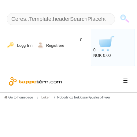
+49 (5151) 87798 - 10 / man - fre: 8 am - 6 p.m.
0
Logg Inn
Registrere
0
NOK 0.00
☰
Go to homepage
Leker
Nobodinoz treklosser/puslespill vær