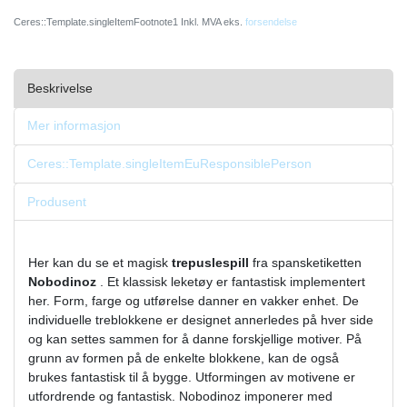
Ceres::Template.singleItemFootnote1 Inkl. MVA eks.
forsendelse
Beskrivelse
Mer informasjon
Ceres::Template.singleItemEuResponsiblePerson
Produsent
Her kan du se et magisk
trepuslespill
fra spansketiketten
Nobodinoz
. Et klassisk leketøy er fantastisk implementert
her. Form, farge og utførelse danner en vakker enhet. De
individuelle treblokkene er designet annerledes på hver side
og kan settes sammen for å danne forskjellige motiver. På
grunn av formen på de enkelte blokkene, kan de også
brukes fantastisk til å bygge. Utformingen av motivene er
utfordrende og fantastisk. Nobodinoz imponerer med