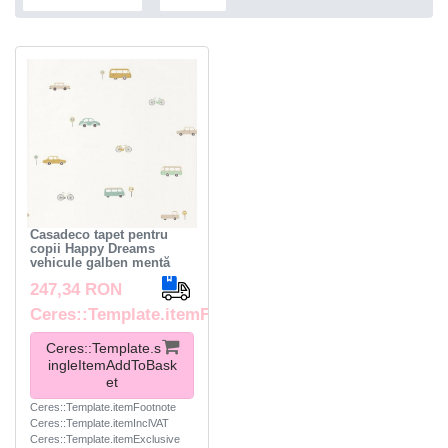
Casadeco tapet pentru
copii Happy Dreams
vehicule galben mentă
247,34 RON
Ceres::Template.itemFootnote
Ceres::Template.s
ingleItemAddToBask
et
Ceres::Template.itemFootnote
Ceres::Template.itemInclVAT
Ceres::Template.itemExclusive