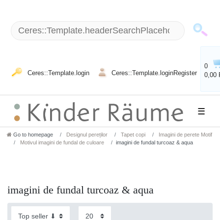
0
Ceres::Template.login
Ceres::Template.loginRegister
0,00
☰
Go to homepage
Designul pereților
Tapet copi
Imagini de perete Motif
Motivul imagini de fundal de culoare
imagini de fundal turcoaz & aqua
imagini de fundal turcoaz & aqua