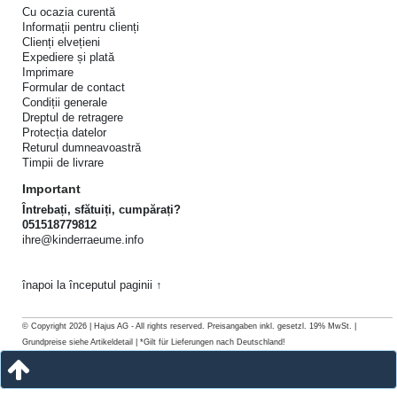
Cu ocazia curentă
Informații pentru clienți
Clienți elvețieni
Expediere și plată
Imprimare
Formular de contact
Condiții generale
Dreptul de retragere
Protecția datelor
Returul dumneavoastră
Timpii de livrare
Important
Întrebați, sfătuiți, cumpărați?
051518779812
ihre@kinderraeume.info
înapoi la începutul paginii ↑
© Copyright 2026 | Hajus AG - All rights reserved. Preisangaben inkl. gesetzl. 19% MwSt. |
Grundpreise siehe Artikeldetail | *Gilt für Lieferungen nach Deutschland!