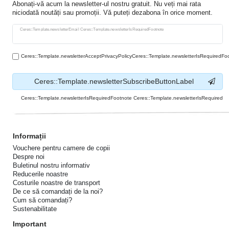
Abonați-vă acum la newsletter-ul nostru gratuit. Nu veți mai rata
niciodată noutăți sau promoții. Vă puteți dezabona în orice moment.
Ceres::Template.newsletterHoneypotLabel
Ceres::Template.newsletterEmail Ceres::Template.newsletterIsRequiredFootnote
Ceres::Template.newsletterAcceptPrivacyPolicyCeres::Template.newsletterIsRequiredFo
Ceres::Template.newsletterSubscribeButtonLabel
Ceres::Template.newsletterIsRequiredFootnote Ceres::Template.newsletterIsRequired
Informații
Vouchere pentru camere de copii
Despre noi
Buletinul nostru informativ
Reducerile noastre
Costurile noastre de transport
De ce să comandați de la noi?
Cum să comandați?
Sustenabilitate
Important