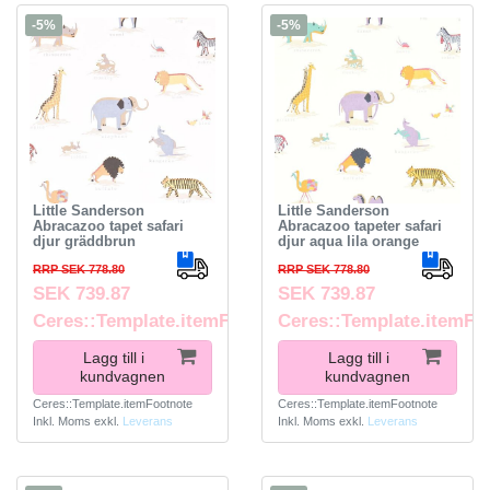
-5%
-5%
Little Sanderson
Little Sanderson
Abracazoo tapet safari
Abracazoo tapeter safari
djur gräddbrun
djur aqua lila orange
RRP SEK 778.80
RRP SEK 778.80
SEK 739.87
SEK 739.87
Ceres::Template.itemFootnote
Ceres::Template.itemFo
Lagg till i
Lagg till i
kundvagnen
kundvagnen
Ceres::Template.itemFootnote
Ceres::Template.itemFootnote
Inkl. Moms
exkl.
Leverans
Inkl. Moms
exkl.
Leverans