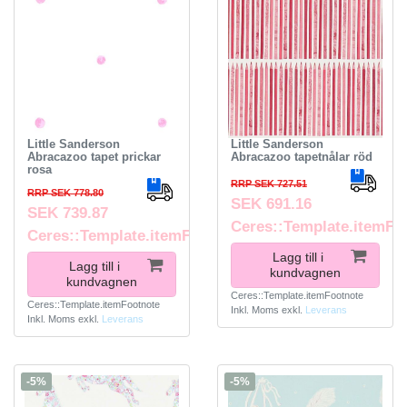
Little Sanderson
Little Sanderson
Abracazoo tapet prickar
Abracazoo tapetnålar röd
rosa
RRP SEK 727.51
RRP SEK 778.80
SEK 691.16
SEK 739.87
Ceres::Template.itemFo
Ceres::Template.itemFootnote
Lagg till i
Lagg till i
kundvagnen
kundvagnen
Ceres::Template.itemFootnote
Ceres::Template.itemFootnote
Inkl. Moms
exkl.
Leverans
Inkl. Moms
exkl.
Leverans
-5%
-5%