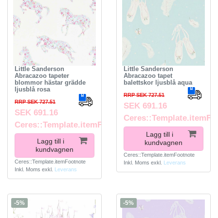
Little Sanderson
Little Sanderson
Abracazoo tapeter
Abracazoo tapet
blommor hästar grädde
balettskor ljusblå aqua
ljusblå rosa
RRP SEK 727.51
RRP SEK 727.51
SEK 691.16
SEK 691.16
Ceres::Template.itemFo
Ceres::Template.itemFootnote
Lagg till i
Lagg till i
kundvagnen
kundvagnen
Ceres::Template.itemFootnote
Ceres::Template.itemFootnote
Inkl. Moms
exkl.
Leverans
Inkl. Moms
exkl.
Leverans
-5%
-5%