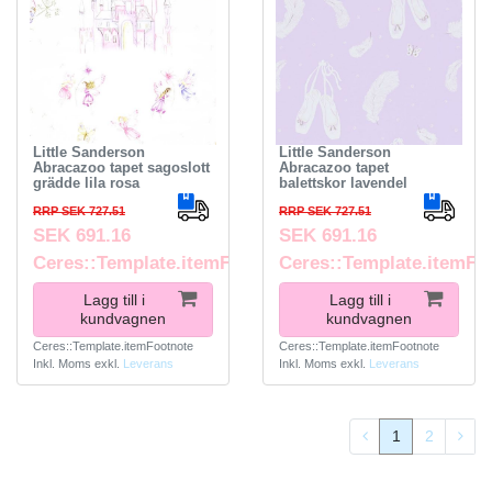
Little Sanderson
Little Sanderson
Abracazoo tapet sagoslott
Abracazoo tapet
grädde lila rosa
balettskor lavendel
RRP SEK 727.51
RRP SEK 727.51
SEK 691.16
SEK 691.16
Ceres::Template.itemFootnote
Ceres::Template.itemFo
Lagg till i
Lagg till i
kundvagnen
kundvagnen
Ceres::Template.itemFootnote
Ceres::Template.itemFootnote
Inkl. Moms
exkl.
Leverans
Inkl. Moms
exkl.
Leverans
1
2