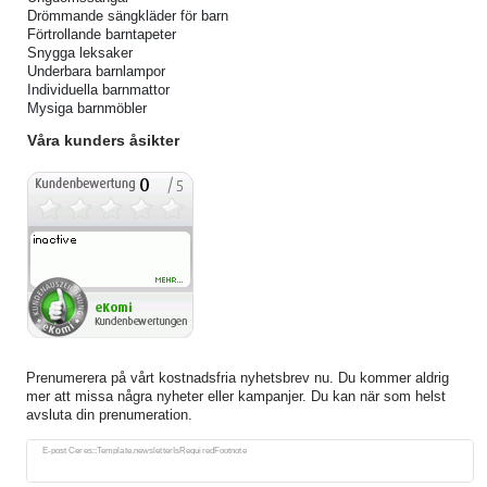
Drömmande sängkläder för barn
Förtrollande barntapeter
Snygga leksaker
Underbara barnlampor
Individuella barnmattor
Mysiga barnmöbler
Våra kunders åsikter
Prenumerera på vårt kostnadsfria nyhetsbrev nu. Du kommer aldrig
mer att missa några nyheter eller kampanjer. Du kan när som helst
avsluta din prenumeration.
Ceres::Template.newsletterHoneypotLabel
E-post Ceres::Template.newsletterIsRequiredFootnote