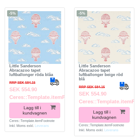
-5%
-5%
Little Sanderson
Little Sanderson
Abracazoo tapet
Abracazoo tapet
luftballonger röda blåa
luftballonger beige röd
blå
RRP SEK 584.15
RRP SEK 584.15
SEK 554.90
SEK 554.90
Ceres::Template.itemFootnote
Ceres::Template.itemFo
Lagg till i
Lagg till i
kundvagnen
kundvagnen
Ceres::Template.itemFootnote
Ceres::Template.itemFootnote
Inkl. Moms
exkl.
Leverans
Inkl. Moms
exkl.
Leverans