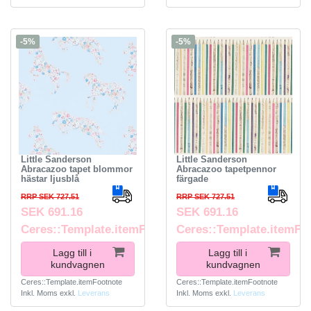
-5%
-5%
Little Sanderson
Little Sanderson
Abracazoo tapet blommor
Abracazoo tapetpennor
hästar ljusblå
färgade
RRP SEK 727.51
RRP SEK 727.51
SEK 691.16
SEK 691.16
Ceres::Template.itemFootnote
Ceres::Template.itemFo
Lagg till i
Lagg till i
kundvagnen
kundvagnen
Ceres::Template.itemFootnote
Ceres::Template.itemFootnote
Inkl. Moms
exkl.
Leverans
Inkl. Moms
exkl.
Leverans