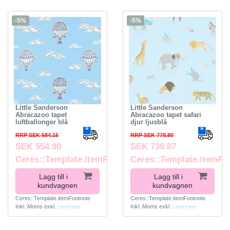
-5%
-5%
Little Sanderson
Little Sanderson
Abracazoo tapet
Abracazoo tapet safari
luftballonger blå
djur ljusblå
RRP SEK 584.15
RRP SEK 778.80
SEK 554.90
SEK 739.87
Ceres::Template.itemFootnote
Ceres::Template.itemFo
Lagg till i
Lagg till i
kundvagnen
kundvagnen
Ceres::Template.itemFootnote
Ceres::Template.itemFootnote
Inkl. Moms
exkl.
Leverans
Inkl. Moms
exkl.
Leverans