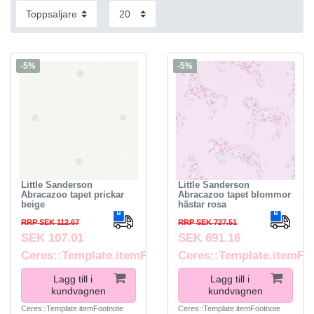
-5%
-5%
Little Sanderson
Little Sanderson
Abracazoo tapet prickar
Abracazoo tapet blommor
beige
hästar rosa
RRP SEK 112.67
RRP SEK 727.51
SEK 107.01
SEK 691.16
Ceres::Template.itemFootnote
Ceres::Template.itemFo
Lagg till i
Lagg till i
kundvagnen
kundvagnen
Ceres::Template.itemFootnote
Ceres::Template.itemFootnote