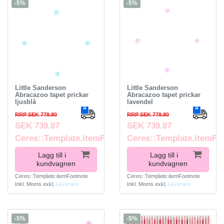
-5%
-5%
Little Sanderson
Little Sanderson
Abracazoo tapet prickar
Abracazoo tapet prickar
ljusblå
lavendel
RRP SEK 778.80
RRP SEK 778.80
SEK 739.87
SEK 739.87
Ceres::Template.itemFootnote
Ceres::Template.itemFo
Lagg till i
Lagg till i
kundvagnen
kundvagnen
Ceres::Template.itemFootnote
Ceres::Template.itemFootnote
Inkl. Moms
exkl.
Leverans
Inkl. Moms
exkl.
Leverans
-5%
-5%