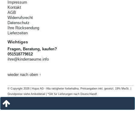
Impressum
Kontakt
AGB
Widerrufsrecht
Datenschutz
Ihre Rücksendung
Lieferzeiten
Wichtiges
Fragen, Beratung, kaufen?
051518779812
ihre@kinderraeume.info
wieder nach oben ↑
© Copyright 2026 | Hajus AG - Alla rattigheter forbehallna. Preisangaben inkl. gesetzl. 19% MwSt. |
Grundpreise siehe Artikeldetail | *Gilt für Lieferungen nach Deutschland!