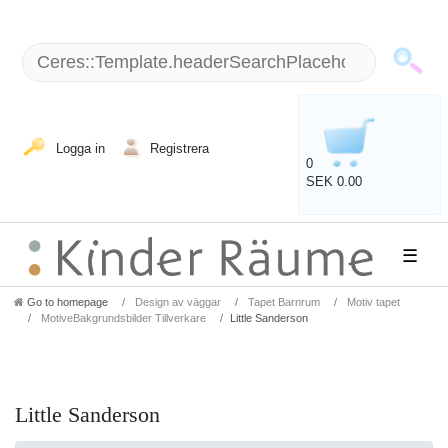
Logga in
Registrera
0
SEK 0.00
☰
Go to homepage
Design av väggar
Tapet Barnrum
Motiv tapet
MotiveBakgrundsbilder Tillverkare
Little Sanderson
Little Sanderson