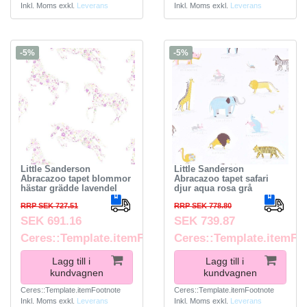
Inkl. Moms
exkl.
Leverans
Inkl. Moms
exkl.
Leverans
-5%
-5%
Little Sanderson
Little Sanderson
Abracazoo tapet blommor
Abracazoo tapet safari
hästar grädde lavendel
djur aqua rosa grå
RRP SEK 727.51
RRP SEK 778.80
SEK 691.16
SEK 739.87
Ceres::Template.itemFootnote
Ceres::Template.itemFo
Lagg till i
Lagg till i
kundvagnen
kundvagnen
Ceres::Template.itemFootnote
Ceres::Template.itemFootnote
Inkl. Moms
exkl.
Leverans
Inkl. Moms
exkl.
Leverans