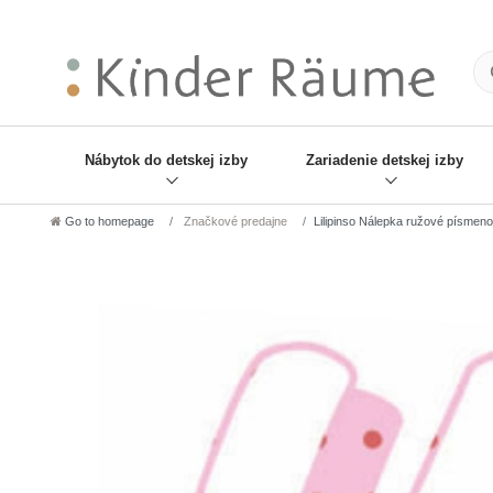
❋
Sie haben den Gesch
Nábytok do detskej izby
Zariadenie detskej izby
Go to homepage
Značkové predajne
Lilipinso Nálepka ružové písmeno