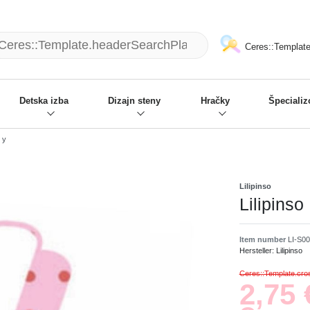
mack und wir die passenden Sachen
❋
- Focus: "Beste Online Shops 2
Ceres::Template
Detska izba
Dizajn steny
Hračky
Špeciali
 y
Lilipinso
Lilipins
Item number
LI-S0
Hersteller:
Lilipinso
Ceres::Template.cr
2,75 