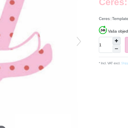
Ceres:
Ceres::Templat
Vaša objed
* Incl. VAT excl.
Ship