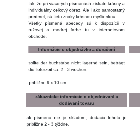
tak, že pri viacerých písmenách získate krásny a
individuálny celkový obraz. Ale i ako samostatný
predmet, sú tieto znaky krásnou myšlienkou.
Všetky písmená abecedy sú k dispozícii v
ružovej a modrej farbe tu v internetovom
obchode.
Informácie o objednávke a doručení
sollte der buchstabe nicht lagernd sein, beträgt
die lieferzeit ca. 2 - 3 wochen.
- približne 9 x 10 cm
zákaznícke informácie o objednávaní a
dodávaní tovaru
ak písmeno nie je skladom, dodacia lehota je
približne 2 - 3 týždne.