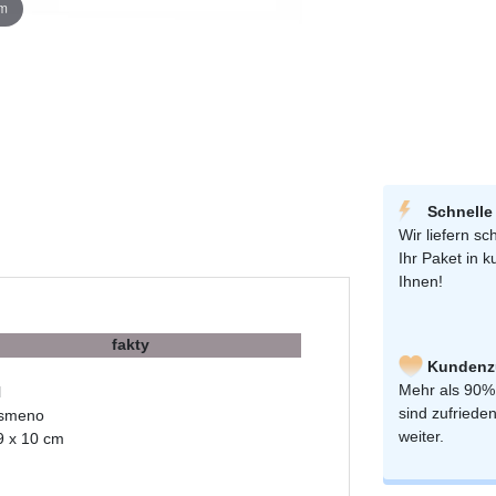
om
Schnelle
Wir liefern sch
Ihr Paket in k
Ihnen!
fakty
Kundenzu
Mehr als 90%
l
sind zufriede
ísmeno
weiter.
 9 x 10 cm