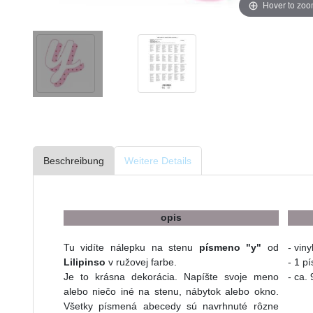
Hover to zo
Beschreibung
Weitere Details
opis
Tu vidíte nálepku na stenu
písmeno "y"
od
- viny
Lilipinso
v ružovej farbe.
- 1 p
Je to krásna dekorácia. Napíšte svoje meno
- ca.
alebo niečo iné na stenu, nábytok alebo okno.
Všetky písmená abecedy sú navrhnuté rôzne