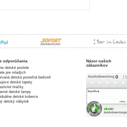
e odporúčania
Názor našich
zákazníkov
ne detské postele
ele pre mladých
ívaná detská posteľná bielizeň
ujúce detské tapety
astické hračky
erné detské lampy
viduálne detské koberce
ný detský nábytok