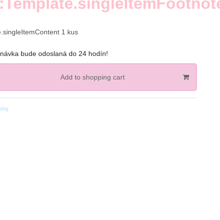
:Template.singleItemFootnot
e.singleItemContent
1
kus
návka bude odoslaná do 24 hodín!
Add to shopping cart
ping