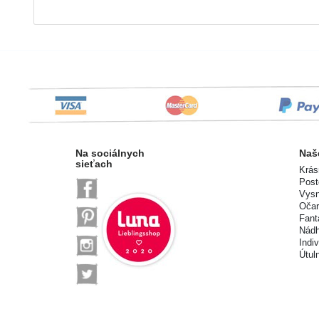
Na sociálnych
Naš
sieťach
Krás
Post
Vysn
Očar
Fant
Nádh
Indi
Útul