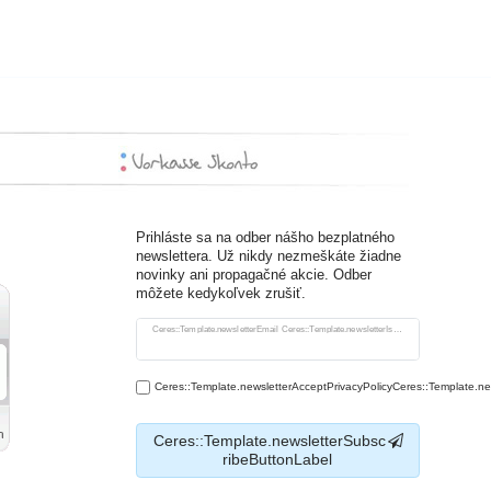
Prihláste sa na odber nášho bezplatného
newslettera. Už nikdy nezmeškáte žiadne
novinky ani propagačné akcie. Odber
môžete kedykoľvek zrušiť.
Ceres::Template.newsletterHoneypotLabel
Ceres::Template.newsletterEmail Ceres::Template.newsletterIsRequiredFootnote
Ceres::Template.newsletterAcceptPrivacyPolicyCeres::Template.n
Ceres::Template.newsletterSubsc
ribeButtonLabel