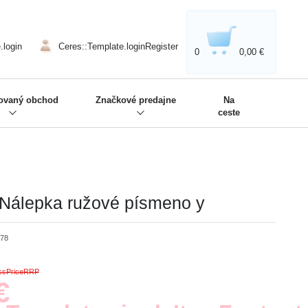
020'' - Wir sind dabei!
❋
.login
Ceres::Template.loginRegister
0
0,00 €
zovaný obchod
Značkové predajne
Na
ceste
o Nálepka ružové písmeno y
078
ossPriceRRP
€