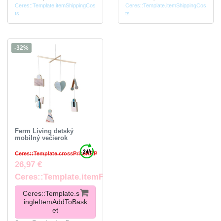
Ceres::Template.itemShippingCos
Ceres::Template.itemShippingCos
ts
ts
-32%
Ferm Living detský
mobilný večierok
Ceres::Template.crossPriceRRP
26,97 €
Ceres::Template.itemFootnote
Ceres::Template.s
ingleItemAddToBask
et