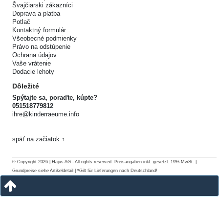
Švajčiarski zákazníci
Doprava a platba
Potlač
Kontaktný formulár
Všeobecné podmienky
Právo na odstúpenie
Ochrana údajov
Vaše vrátenie
Dodacie lehoty
Dôležité
Spýtajte sa, poraďte, kúpte?
051518779812
ihre@kinderraeume.info
späť na začiatok ↑
© Copyright 2026 | Hajus AG - All rights reserved. Preisangaben inkl. gesetzl. 19% MwSt. |
Grundpreise siehe Artikeldetail | *Gilt für Lieferungen nach Deutschland!