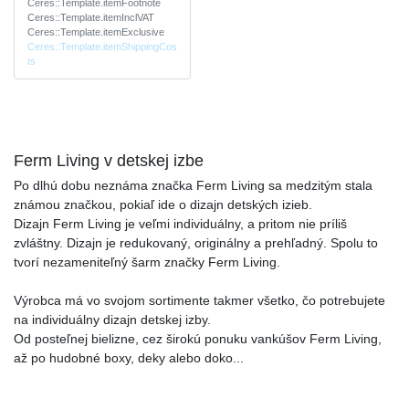
Ceres::Template.itemFootnote
Ceres::Template.itemInclVAT
Ceres::Template.itemExclusive
Ceres::Template.itemShippingCos
ts
Ferm Living v detskej izbe
Po dlhú dobu neznáma značka Ferm Living sa medzitým stala
známou značkou, pokiaľ ide o dizajn detských izieb.
Dizajn Ferm Living je veľmi individuálny, a pritom nie príliš
zvláštny. Dizajn je redukovaný, originálny a prehľadný. Spolu to
tvorí nezameniteľný šarm značky Ferm Living.
Výrobca má vo svojom sortimente takmer všetko, čo potrebujete
na individuálny dizajn detskej izby.
Od posteľnej bielizne, cez širokú ponuku vankúšov Ferm Living,
až po hudobné boxy, deky alebo doko
...
...