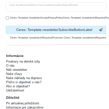
Ceres::Template.newsletterHoneypotLabel
Ceres::Template.newsletterEmail Ceres::Template.newsletterIsRequiredFootnote
Ceres::Template.newsletterAcceptPrivacyPolicyCeres::Template.newsletterIsRequiredFo
Ceres::Template.newsletterSubscribeButtonLabel
Ceres::Template.newsletterIsRequiredFootnote Ceres::Template.newsletterIsRequired
Informácie
Poukazy na detské izby
O nás
Náš newsletter
Naše zľavy
Naše náklady na dopravu
Prečo si objednať u nás?
Ako si objednať?
Udržateľnosť
Dôležité
Pri aktuálnej príležitosti
Informácie pre zákazníkov