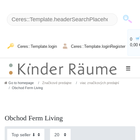
0
0,00 
Ceres::Template.login
Ceres::Template.loginRegister
☰
Go to homepage
Značkové predajne
viac značkových predajní
Obchod Ferm Living
Obchod Ferm Living