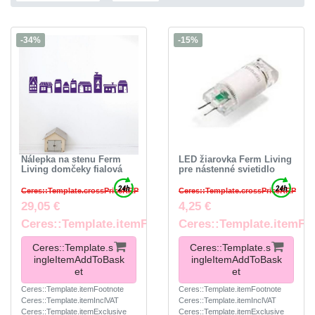
-34%
-15%
Nálepka na stenu Ferm
LED žiarovka Ferm Living
Living domčeky fialová
pre nástenné svietidlo
Ceres::Template.crossPriceRRP
Ceres::Template.crossPriceRRP
29,05 €
4,25 €
Ceres::Template.itemFootnote
Ceres::Template.itemFo
Ceres::Template.s
Ceres::Template.s
ingleItemAddToBask
ingleItemAddToBask
et
et
Ceres::Template.itemFootnote
Ceres::Template.itemFootnote
Ceres::Template.itemInclVAT
Ceres::Template.itemInclVAT
Ceres::Template.itemExclusive
Ceres::Template.itemExclusive