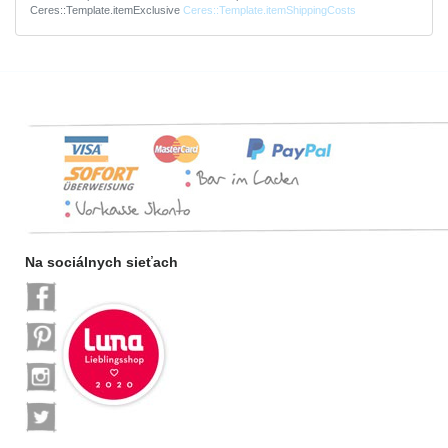
Ceres::Template.itemExclusive
Ceres::Template.itemShippingCosts
Na sociálnych sieťach