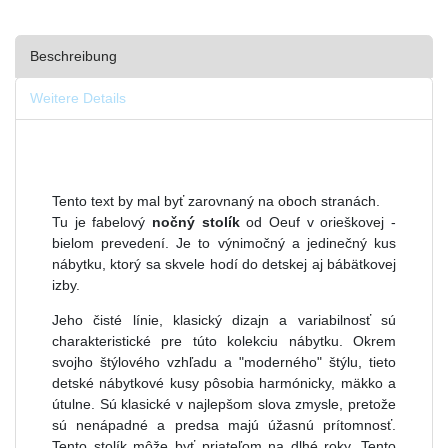
Beschreibung
Weitere Details
Tento text by mal byť zarovnaný na oboch stranách.
Tu je fabelový
nočný stolík
od Oeuf v orieškovej -
bielom prevedení. Je to výnimočný a jedinečný kus
nábytku, ktorý sa skvele hodí do detskej aj bábätkovej
izby.
Jeho čisté línie, klasický dizajn a variabilnosť sú
charakteristické pre túto kolekciu nábytku. Okrem
svojho štýlového vzhľadu a "moderného" štýlu, tieto
detské nábytkové kusy pôsobia harmónicky, mäkko a
útulne. Sú klasické v najlepšom slova zmysle, pretože
sú nenápadné a predsa majú úžasnú prítomnosť.
Tento stolík môže byť priateľom na dlhé roky. Tento