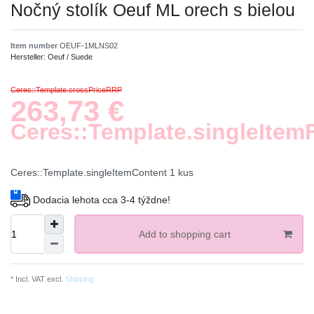
Nočný stolík Oeuf ML orech s bielou
Item number
OEUF-1MLNS02
Hersteller:
Oeuf / Suede
Ceres::Template.crossPriceRRP
263,73 €
Ceres::Template.singleItem
Ceres::Template.singleItemContent
1
kus
Dodacia lehota cca 3-4 týždne!
Add to shopping cart
* Incl. VAT excl.
Shipping