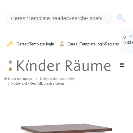
0
0,00 
Ceres::Template.login
Ceres::Template.loginRegister
☰
Go to homepage
Nábytok do detskej izby
Nočný stolík Oeuf ML orech s bielou