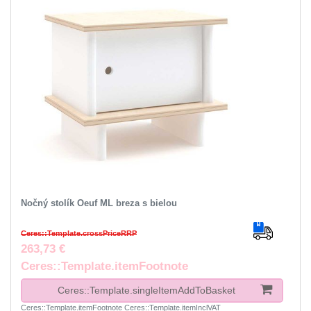
Nočný stolík Oeuf ML breza s bielou
Ceres::Template.crossPriceRRP
263,73 €
Ceres::Template.itemFootnote
Ceres::Template.singleItemAddToBasket
Ceres::Template.itemFootnote
Ceres::Template.itemInclVAT