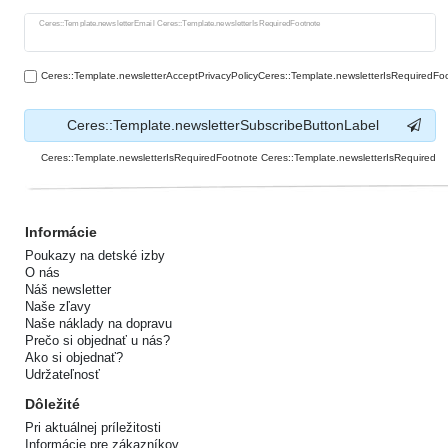
Ceres::Template.newsletterHoneypotLabel
Ceres::Template.newsletterEmail Ceres::Template.newsletterIsRequiredFootnote
Ceres::Template.newsletterAcceptPrivacyPolicyCeres::Template.newsletterIsRequiredFo
Ceres::Template.newsletterSubscribeButtonLabel
Ceres::Template.newsletterIsRequiredFootnote Ceres::Template.newsletterIsRequired
Informácie
Poukazy na detské izby
O nás
Náš newsletter
Naše zľavy
Naše náklady na dopravu
Prečo si objednať u nás?
Ako si objednať?
Udržateľnosť
Dôležité
Pri aktuálnej príležitosti
Informácie pre zákazníkov