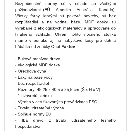
Bezpečnostné normy sú v súlade so všetkými
požiadavkami (EÚ - Amerika - Austrália - Kanada).
Všetky farby, ktorými sú pokryté povrchy, sú bez
rozpúšťadiel a na vodnej báze. MDF dosky sú
vyrábané z ekologických materiálov a spracované do
finálneho vzhľadu. Okrem tohto nočného stolíka
máme v ponuke aj iné nábytkové kusy pre deti a
bábätká od značky Oeuf.
Faktov
- Bukové masívne drevo
- ekologická MDF doska
- Orechová dyha
- Laky na báze vody
- Bez rozpúšťadiel
- Rozmery: 48,25 x 40,5 x 35,5 cm (Š x H x V)
- 1 uzavretú skrinku
- Výroba v certifikovaných prevádzkach FSC
- Trvalo udržateľná výroba
- Splňuje normy EU
- Iba drevo z trvalo udržateľného lesného
hospodárstva