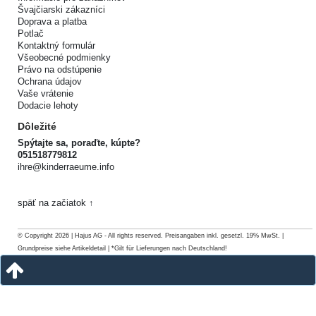
Švajčiarski zákazníci
Doprava a platba
Potlač
Kontaktný formulár
Všeobecné podmienky
Právo na odstúpenie
Ochrana údajov
Vaše vrátenie
Dodacie lehoty
Dôležité
Spýtajte sa, poraďte, kúpte?
051518779812
ihre@kinderraeume.info
späť na začiatok ↑
© Copyright 2026 | Hajus AG - All rights reserved. Preisangaben inkl. gesetzl. 19% MwSt. |
Grundpreise siehe Artikeldetail | *Gilt für Lieferungen nach Deutschland!