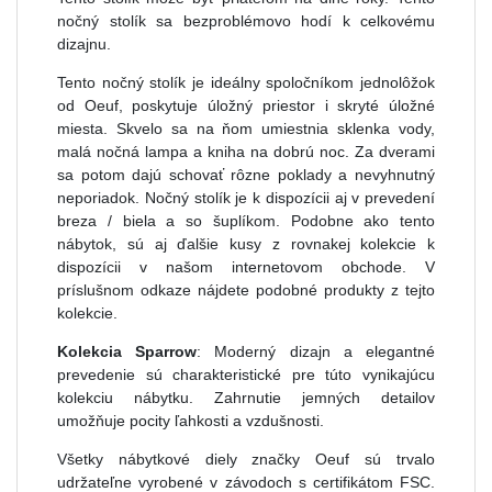
nočný stolík sa bezproblémovo hodí k celkovému
dizajnu.
Tento nočný stolík je ideálny spoločníkom jednolôžok
od Oeuf, poskytuje úložný priestor i skryté úložné
miesta. Skvelo sa na ňom umiestnia sklenka vody,
malá nočná lampa a kniha na dobrú noc. Za dverami
sa potom dajú schovať rôzne poklady a nevyhnutný
neporiadok. Nočný stolík je k dispozícii aj v prevedení
breza / biela a so šuplíkom. Podobne ako tento
nábytok, sú aj ďalšie kusy z rovnakej kolekcie k
dispozícii v našom internetovom obchode. V
príslušnom odkaze nájdete podobné produkty z tejto
kolekcie.
Kolekcia Sparrow
: Moderný dizajn a elegantné
prevedenie sú charakteristické pre túto vynikajúcu
kolekciu nábytku. Zahrnutie jemných detailov
umožňuje pocity ľahkosti a vzdušnosti.
Všetky nábytkové diely značky Oeuf sú trvalo
udržateľne vyrobené v závodoch s certifikátom FSC.