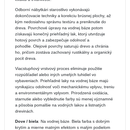
Odborní nábytkári starostlivo vykonávajú
dokončovacie techniky a korekciu brúsnej plochy, až
kým nedosiahnu správnu textúru a preniknutie do
dreva.
Povrchové úpravy na vodnej báze potom
získavajú konečný priehľadný lak, ktorý utvrdzuje
hotový povrch a zabezpečuje odolnosť a
pohodlie.
Olejové povrchy saturujú drevo a chránia
ho, pričom zostáva zachovaný rustikálny a organický
pocit dreva.
Viacstupňový vrstvový proces eliminuje použitie
rozpúšťadiel alebo iných umelých tuhidiel vo
vybaveniach.
Priehľadné laky na vodnej báze majú
vynikajúcu odolnosť voči mechanickému vplyvu, treniu
a environmentálnym vplyvom.
Prirodzená oxidácia,
starnutie alebo vyblednutie farby sú menej významné
a pôsobia pomalšie na vodných lakov a listnatých
drevinách.
Dove / biela
: Na vodnej báze. Biela farba s dobrým
krytím a mierne matným efektom s malým podielom