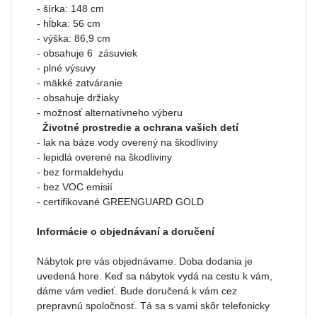
- šírka: 148 cm
- hĺbka: 56 cm
- výška: 86,9 cm
- obsahuje 6 zásuviek
- plné výsuvy
- mäkké zatváranie
- obsahuje držiaky
- možnosť alternatívneho výberu
Životné prostredie a ochrana vašich detí
- lak na báze vody overený na škodliviny
- lepidlá overené na škodliviny
- bez formaldehydu
- bez VOC emisií
- certifikované GREENGUARD GOLD
Informácie o objednávaní a doručení
Nábytok pre vás objednávame. Doba dodania je
uvedená hore. Keď sa nábytok vydá na cestu k vám,
dáme vám vedieť. Bude doručená k vám cez
prepravnú spoločnosť. Tá sa s vami skôr telefonicky