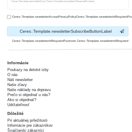
Ceres::Template.newsletterHoneypotLabel
Ceres::Template.newsletterEmail Ceres::Template.newsletterIsRequiredFootnote
Ceres::Template.newsletterAcceptPrivacyPolicyCeres::Template.newsletterIsRequiredFo
Ceres::Template.newsletterSubscribeButtonLabel
Ceres::Template.newsletterIsRequiredFootnote Ceres::Template.newsletterIsRequired
Informácie
Poukazy na detské izby
O nás
Náš newsletter
Naše zľavy
Naše náklady na dopravu
Prečo si objednať u nás?
Ako si objednať?
Udržateľnosť
Dôležité
Pri aktuálnej príležitosti
Informácie pre zákazníkov
Švajčiarski zákazníci