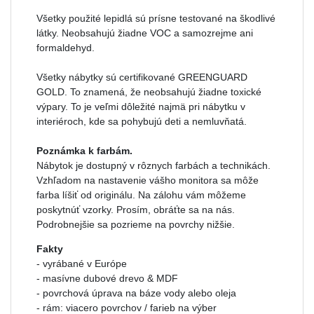
Všetky použité lepidlá sú prísne testované na škodlivé
látky. Neobsahujú žiadne VOC a samozrejme ani
formaldehyd.
Všetky nábytky sú certifikované GREENGUARD
GOLD. To znamená, že neobsahujú žiadne toxické
výpary. To je veľmi dôležité najmä pri nábytku v
interiéroch, kde sa pohybujú deti a nemluvňatá.
Poznámka k farbám.
Nábytok je dostupný v rôznych farbách a technikách.
Vzhľadom na nastavenie vášho monitora sa môže
farba líšiť od originálu. Na zálohu vám môžeme
poskytnúť vzorky. Prosím, obráťte sa na nás.
Podrobnejšie sa pozrieme na povrchy nižšie.
Fakty
- vyrábané v Európe
- masívne dubové drevo & MDF
- povrchová úprava na báze vody alebo oleja
- rám: viacero povrchov / farieb na výber