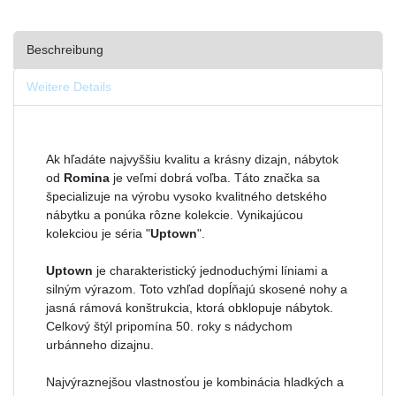
Beschreibung
Weitere Details
Ak hľadáte najvyššiu kvalitu a krásny dizajn, nábytok
od
Romina
je veľmi dobrá voľba. Táto značka sa
špecializuje na výrobu vysoko kvalitného detského
nábytku a ponúka rôzne kolekcie. Vynikajúcou
kolekciou je séria "
Uptown
".
Uptown
je charakteristický jednoduchými líniami a
silným výrazom. Toto vzhľad dopĺňajú skosené nohy a
jasná rámová konštrukcia, ktorá obklopuje nábytok.
Celkový štýl pripomína 50. roky s nádychom
urbánneho dizajnu.
Najvýraznejšou vlastnosťou je kombinácia hladkých a