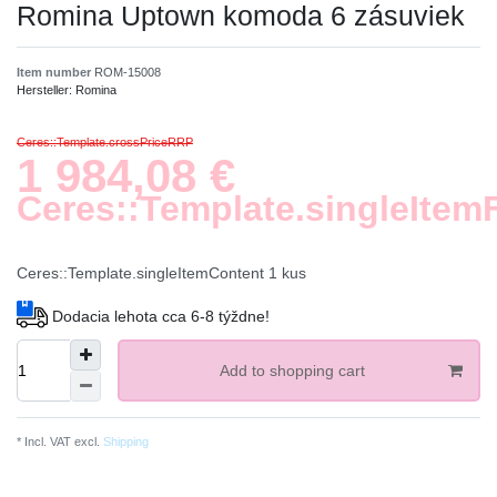
Romina Uptown komoda 6 zásuviek
Item number
ROM-15008
Hersteller:
Romina
Ceres::Template.crossPriceRRP
1 984,08 €
Ceres::Template.singleItem
Ceres::Template.singleItemContent
1
kus
Dodacia lehota cca 6-8 týždne!
Add to shopping cart
* Incl. VAT excl.
Shipping