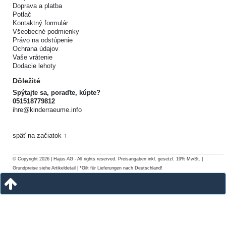
Doprava a platba
Potlač
Kontaktný formulár
Všeobecné podmienky
Právo na odstúpenie
Ochrana údajov
Vaše vrátenie
Dodacie lehoty
Dôležité
Spýtajte sa, poraďte, kúpte?
051518779812
ihre@kinderraeume.info
späť na začiatok ↑
© Copyright 2026 | Hajus AG - All rights reserved. Preisangaben inkl. gesetzl. 19% MwSt. |
Grundpreise siehe Artikeldetail | *Gilt für Lieferungen nach Deutschland!