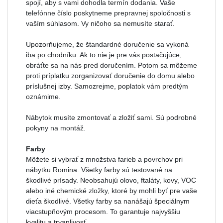
spojí, aby s vami dohodla termín dodania. Vaše
telefónne číslo poskytneme prepravnej spoločnosti s
vaším súhlasom. Vy ničoho sa nemusíte starať.
Upozorňujeme, že štandardné doručenie sa vykoná
iba po chodníku. Ak to nie je pre vás postačujúce,
obráťte sa na nás pred doručením. Potom sa môžeme
proti príplatku zorganizovať doručenie do domu alebo
príslušnej izby. Samozrejme, poplatok vám predtým
oznámime.
Nábytok musíte zmontovať a zložiť sami. Sú podrobné
pokyny na montáž.
Farby
Môžete si vybrať z množstva farieb a povrchov pri
nábytku Romina. Všetky farby sú testované na
škodlivé prísady. Neobsahujú olovo, ftaláty, kovy, VOC
alebo iné chemické zložky, ktoré by mohli byť pre vaše
dieťa škodlivé. Všetky farby sa nanášajú špeciálnym
viacstupňovým procesom. To garantuje najvyššiu
kvalitu a trvanlivosť.