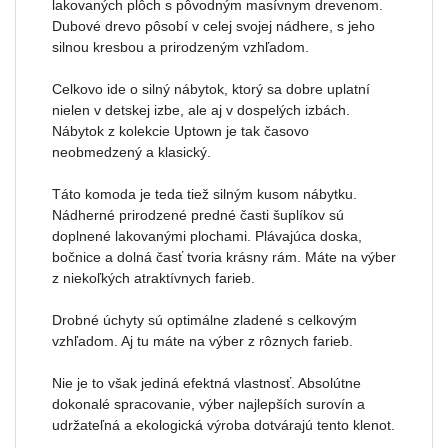
lakovaných plôch s pôvodným masívnym drevenom.
Dubové drevo pôsobí v celej svojej nádhere, s jeho
silnou kresbou a prirodzeným vzhľadom.
Celkovo ide o silný nábytok, ktorý sa dobre uplatní
nielen v detskej izbe, ale aj v dospelých izbách.
Nábytok z kolekcie Uptown je tak časovo
neobmedzený a klasický.
Táto komoda je teda tiež silným kusom nábytku.
Nádherné prirodzené predné časti šuplíkov sú
doplnené lakovanými plochami. Plávajúca doska,
bočnice a dolná časť tvoria krásny rám. Máte na výber
z niekoľkých atraktívnych farieb.
Drobné úchyty sú optimálne zladené s celkovým
vzhľadom. Aj tu máte na výber z rôznych farieb.
Nie je to však jediná efektná vlastnosť. Absolútne
dokonalé spracovanie, výber najlepších surovín a
udržateľná a ekologická výroba dotvárajú tento klenot.