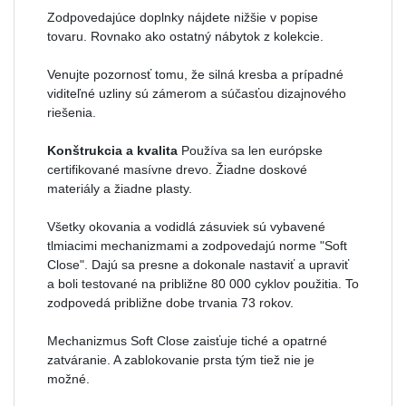
Zodpovedajúce doplnky nájdete nižšie v popise
tovaru. Rovnako ako ostatný nábytok z kolekcie.
Venujte pozornosť tomu, že silná kresba a prípadné
viditeľné uzliny sú zámerom a súčasťou dizajnového
riešenia.
Konštrukcia a kvalita
Používa sa len európske
certifikované masívne drevo. Žiadne doskové
materiály a žiadne plasty.
Všetky okovania a vodidlá zásuviek sú vybavené
tlmiacimi mechanizmami a zodpovedajú norme "Soft
Close". Dajú sa presne a dokonale nastaviť a upraviť
a boli testované na približne 80 000 cyklov použitia. To
zodpovedá približne dobe trvania 73 rokov.
Mechanizmus Soft Close zaisťuje tiché a opatrné
zatváranie. A zablokovanie prsta tým tiež nie je
možné.