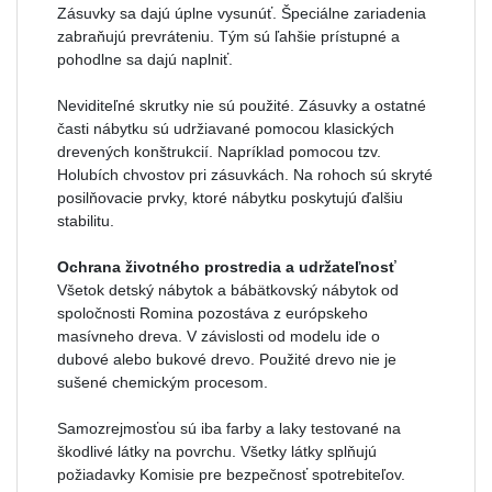
Zásuvky sa dajú úplne vysunúť. Špeciálne zariadenia
zabraňujú prevráteniu. Tým sú ľahšie prístupné a
pohodlne sa dajú naplniť.
Neviditeľné skrutky nie sú použité. Zásuvky a ostatné
časti nábytku sú udržiavané pomocou klasických
drevených konštrukcií. Napríklad pomocou tzv.
Holubích chvostov pri zásuvkách. Na rohoch sú skryté
posilňovacie prvky, ktoré nábytku poskytujú ďalšiu
stabilitu.
Ochrana životného prostredia a udržateľnosť
Všetok detský nábytok a bábätkovský nábytok od
spoločnosti Romina pozostáva z európskeho
masívneho dreva. V závislosti od modelu ide o
dubové alebo bukové drevo. Použité drevo nie je
sušené chemickým procesom.
Samozrejmosťou sú iba farby a laky testované na
škodlivé látky na povrchu. Všetky látky splňujú
požiadavky Komisie pre bezpečnosť spotrebiteľov.