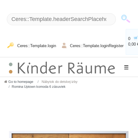
0
0,00 
Ceres::Template.login
Ceres::Template.loginRegister
☰
Go to homepage
Nábytok do detskej izby
Romina Uptown komoda 6 zásuviek