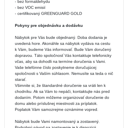
- bez formaldehydu
- bez VOC emisií
- certifikovaný GREENGUARD GOLD
Pokyny pre objednávku a dodávku
Nábytok pre Vás bude objednaný. Doba dodania je
uvedená hore. Akonáhle sa nábytok vydáva na cestu
k Vám, budeme Vás informovať. Bude Vám doručený
dopravou. Táto spoločnosť Vás kontaktuje telefonicky
včas, aby sa dohodli na termíne doručenia s Vami.
Vaše telefónne číslo poskytneme doručujúcej
spoločnosti s Vaším súhlasom. Nemusíte sa teda o nič
starať.
Všimnite si, že štandardné doručenie sa vráti len k
chodníku. Ak sa Vám to nepáči, kontaktujte nás pred
dodaním. Potom môžeme organizovať doručenie do
domu alebo príslušnej miestnosti za príplatok.
Poplatok Vám samozrejme oznámime vopred.
Nábytok bude Vami namontovaný a zostavený.
Podrobný návod na zostavenie je k dispozícii.