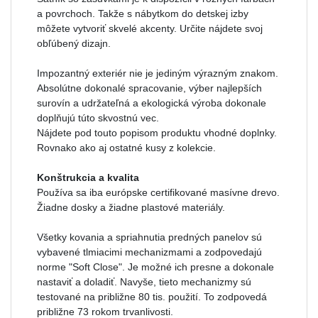
a povrchoch. Takže s nábytkom do detskej izby
môžete vytvoriť skvelé akcenty. Určite nájdete svoj
obľúbený dizajn.
Impozantný exteriér nie je jediným výrazným znakom.
Absolútne dokonalé spracovanie, výber najlepších
surovín a udržateľná a ekologická výroba dokonale
doplňujú túto skvostnú vec.
Nájdete pod touto popisom produktu vhodné doplnky.
Rovnako ako aj ostatné kusy z kolekcie.
Konštrukcia a kvalita
Používa sa iba európske certifikované masívne drevo.
Žiadne dosky a žiadne plastové materiály.
Všetky kovania a spriahnutia predných panelov sú
vybavené tlmiacimi mechanizmami a zodpovedajú
norme "Soft Close". Je možné ich presne a dokonale
nastaviť a doladiť. Navyše, tieto mechanizmy sú
testované na približne 80 tis. použití. To zodpovedá
približne 73 rokom trvanlivosti.