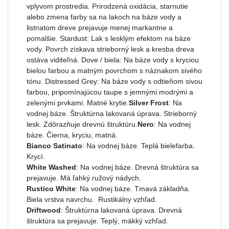
vplyvom prostredia. Prirodzená oxidácia, starnutie
alebo zmena farby sa na lakoch na báze vody a
listnatom dreve prejavuje menej markantne a
pomalšie. Stardust: Lak s lesklým efektom na báze
vody. Povrch získava strieborný lesk a kresba dreva
ostáva viditeľná. Dove / biela: Na báze vody s kryciou
bielou farbou a matným povrchom s náznakom sivého
tónu. Distressed Grey: Na báze vody s odtieňom sivou
farbou, pripomínajúcou taupe s jemnými modrými a
zelenými prvkami. Matné krytie.
Silver Frost
: Na
vodnej báze. Štruktúrna lakovaná úprava. Strieborný
lesk. Zdôrazňuje drevnú štruktúru.
Nero
: Na vodnej
báze. Čierna, kryciu, matná.
Bianco Satinato
: Na vodnej báze. Teplá bielefarba.
Krycí.
White Washed
: Na vodnej báze. Drevná štruktúra sa
prejavuje. Má ľahký ružový nádych.
Rustico White
: Na vodnej báze. Tmavá základňa.
Biela vrstva navrchu. Rustikálny vzhľad.
Driftwood
: Štruktúrna lakovaná úprava. Drevná
štruktúra sa prejavuje. Teplý, mäkký vzhľad.