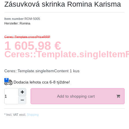
Zásuvková skrinka Romina Karisma
Item number
ROM-5005
Hersteller:
Romina
Ceres::Template.crossPriceRRP
1 605,98 €
Ceres::Template.singleItem
Ceres::Template.singleItemContent
1
kus
Dodacia lehota cca 6-8 týždne!
Add to shopping cart
* Incl. VAT excl.
Shipping