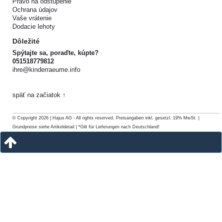
Právo na odstúpenie
Ochrana údajov
Vaše vrátenie
Dodacie lehoty
Dôležité
Spýtajte sa, poraďte, kúpte?
051518779812
ihre@kinderraeume.info
späť na začiatok ↑
© Copyright 2026 | Hajus AG - All rights reserved. Preisangaben inkl. gesetzl. 19% MwSt. |
Grundpreise siehe Artikeldetail | *Gilt für Lieferungen nach Deutschland!