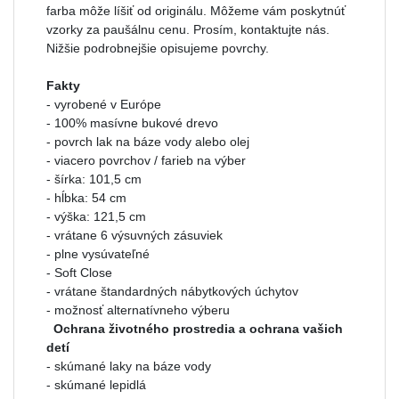
farba môže líšiť od originálu. Môžeme vám poskytnúť
vzorky za paušálnu cenu. Prosím, kontaktujte nás.
Nižšie podrobnejšie opisujeme povrchy.
Fakty
- vyrobené v Európe
- 100% masívne bukové drevo
- povrch lak na báze vody alebo olej
- viacero povrchov / farieb na výber
- šírka: 101,5 cm
- hĺbka: 54 cm
- výška: 121,5 cm
- vrátane 6 výsuvných zásuviek
- plne vysúvateľné
- Soft Close
- vrátane štandardných nábytkových úchytov
- možnosť alternatívneho výberu
Ochrana životného prostredia a ochrana vašich
detí
- skúmané laky na báze vody
- skúmané lepidlá