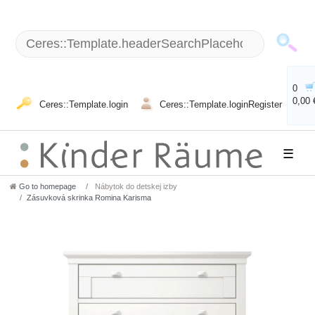
0
0,00 
Ceres::Template.login
Ceres::Template.loginRegister
☰
Go to homepage
Nábytok do detskej izby
Zásuvková skrinka Romina Karisma