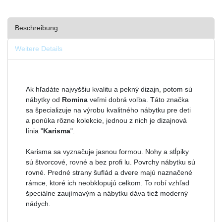
Beschreibung
Weitere Details
Ak hľadáte najvyššiu kvalitu a pekný dizajn, potom sú
nábytky od
Romina
veľmi dobrá voľba. Táto značka
sa špecializuje na výrobu kvalitného nábytku pre deti
a ponúka rôzne kolekcie, jednou z nich je dizajnová
línia "
Karisma
".
Karisma sa vyznačuje jasnou formou. Nohy a stĺpiky
sú štvorcové, rovné a bez profi lu. Povrchy nábytku sú
rovné. Predné strany šuflád a dvere majú naznačené
rámce, ktoré ich neobklopujú celkom. To robí vzhľad
špeciálne zaujímavým a nábytku dáva tiež moderný
nádych.