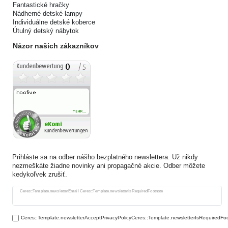
Fantastické hračky
Nádherné detské lampy
Individuálne detské koberce
Útulný detský nábytok
Názor našich zákazníkov
Prihláste sa na odber nášho bezplatného newslettera. Už nikdy
nezmeškáte žiadne novinky ani propagačné akcie. Odber môžete
kedykoľvek zrušiť.
Ceres::Template.newsletterHoneypotLabel
Ceres::Template.newsletterEmail Ceres::Template.newsletterIsRequiredFootnote
Ceres::Template.newsletterAcceptPrivacyPolicyCeres::Template.newsletterIsRequiredFo