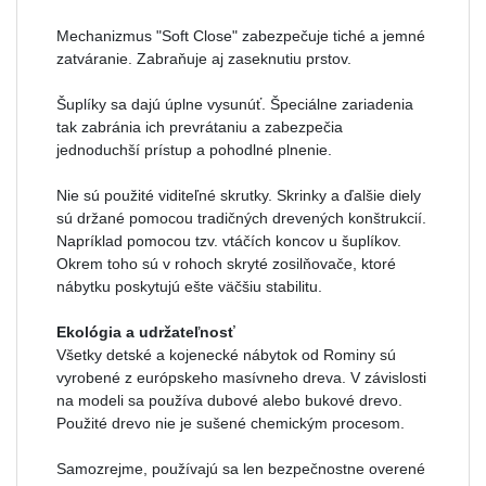
Mechanizmus "Soft Close" zabezpečuje tiché a jemné
zatváranie. Zabraňuje aj zaseknutiu prstov.
Šuplíky sa dajú úplne vysunúť. Špeciálne zariadenia
tak zabránia ich prevrátaniu a zabezpečia
jednoduchší prístup a pohodlné plnenie.
Nie sú použité viditeľné skrutky. Skrinky a ďalšie diely
sú držané pomocou tradičných drevených konštrukcií.
Napríklad pomocou tzv. vtáčích koncov u šuplíkov.
Okrem toho sú v rohoch skryté zosilňovače, ktoré
nábytku poskytujú ešte väčšiu stabilitu.
Ekológia a udržateľnosť
Všetky detské a kojenecké nábytok od Rominy sú
vyrobené z európskeho masívneho dreva. V závislosti
na modeli sa používa dubové alebo bukové drevo.
Použité drevo nie je sušené chemickým procesom.
Samozrejme, používajú sa len bezpečnostne overené