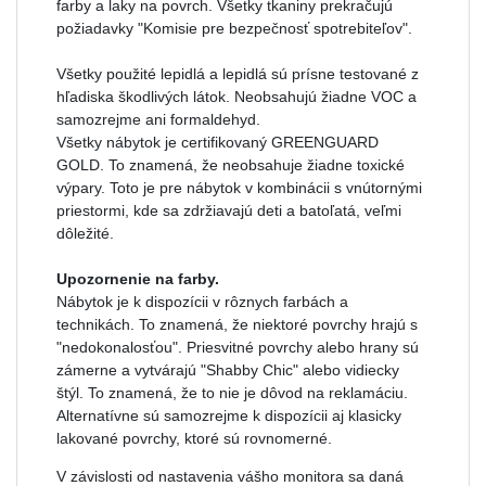
farby a laky na povrch. Všetky tkaniny prekračujú
požiadavky "Komisie pre bezpečnosť spotrebiteľov".
Všetky použité lepidlá a lepidlá sú prísne testované z
hľadiska škodlivých látok. Neobsahujú žiadne VOC a
samozrejme ani formaldehyd.
Všetky nábytok je certifikovaný GREENGUARD
GOLD. To znamená, že neobsahuje žiadne toxické
výpary. Toto je pre nábytok v kombinácii s vnútornými
priestormi, kde sa zdržiavajú deti a batoľatá, veľmi
dôležité.
Upozornenie na farby.
Nábytok je k dispozícii v rôznych farbách a
technikách. To znamená, že niektoré povrchy hrajú s
"nedokonalosťou". Priesvitné povrchy alebo hrany sú
zámerne a vytvárajú "Shabby Chic" alebo vidiecky
štýl. To znamená, že to nie je dôvod na reklamáciu.
Alternatívne sú samozrejme k dispozícii aj klasicky
lakované povrchy, ktoré sú rovnomerné.
V závislosti od nastavenia vášho monitora sa daná