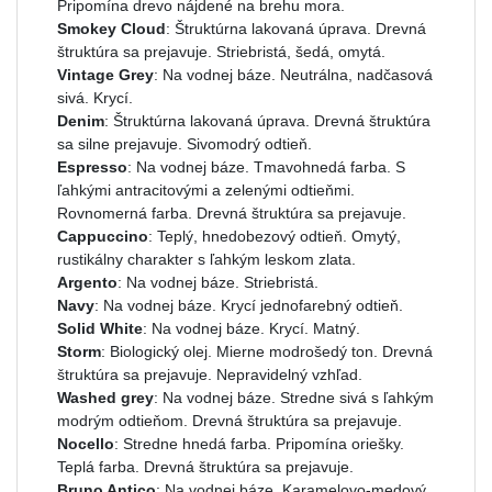
Pripomína drevo nájdené na brehu mora.
Smokey Cloud
: Štruktúrna lakovaná úprava. Drevná
štruktúra sa prejavuje. Striebristá, šedá, omytá.
Vintage Grey
: Na vodnej báze. Neutrálna, nadčasová
sivá. Krycí.
Denim
: Štruktúrna lakovaná úprava. Drevná štruktúra
sa silne prejavuje. Sivomodrý odtieň.
Espresso
: Na vodnej báze. Tmavohnedá farba. S
ľahkými antracitovými a zelenými odtieňmi.
Rovnomerná farba. Drevná štruktúra sa prejavuje.
Cappuccino
: Teplý, hnedobezový odtieň. Omytý,
rustikálny charakter s ľahkým leskom zlata.
Argento
: Na vodnej báze. Striebristá.
Navy
: Na vodnej báze. Krycí jednofarebný odtieň.
Solid White
: Na vodnej báze. Krycí. Matný.
Storm
: Biologický olej. Mierne modrošedý ton. Drevná
štruktúra sa prejavuje. Nepravidelný vzhľad.
Washed grey
: Na vodnej báze. Stredne sivá s ľahkým
modrým odtieňom. Drevná štruktúra sa prejavuje.
Nocello
: Stredne hnedá farba. Pripomína oriešky.
Teplá farba. Drevná štruktúra sa prejavuje.
Bruno Antico
: Na vodnej báze. Karamelovo-medový