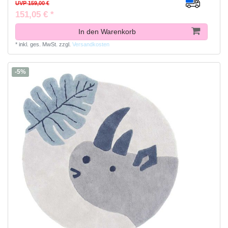
UVP 159,00 €
151,05 € *
In den Warenkorb
*
inkl. ges. MwSt.
zzgl.
Versandkosten
-5%