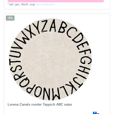
*
inkl. ges. MwSt.
zzgl.
Versandkosten
-5%
Lorena Canals runder Teppich ABC natur