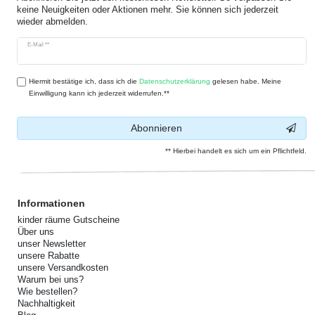
keine Neuigkeiten oder Aktionen mehr. Sie können sich jederzeit
wieder abmelden.
Newsletter
E-Mail **
Honig
Hiermit bestätige ich, dass ich die
Daten­schutz­erklärung
gelesen habe. Meine
Einwilligung kann ich jederzeit widerrufen.**
Abonnieren
** Hierbei handelt es sich um ein Pflichtfeld.
Informationen
kinder räume Gutscheine
Über uns
unser Newsletter
unsere Rabatte
unsere Versandkosten
Warum bei uns?
Wie bestellen?
Nachhaltigkeit