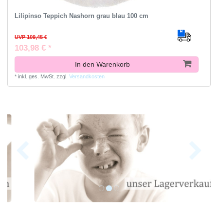
Lilipinso Teppich Nashorn grau blau 100 cm
UVP 109,45 €
103,98 € *
In den Warenkorb
*
inkl. ges. MwSt.
zzgl.
Versandkosten