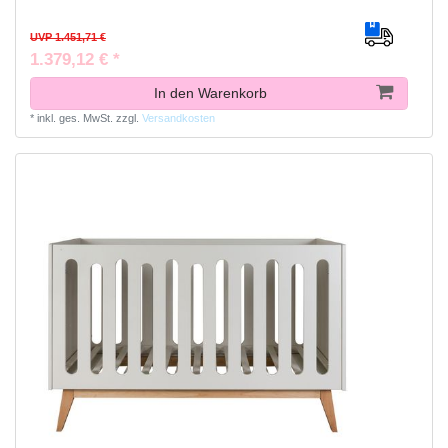
UVP 1.451,71 €
1.379,12 € *
In den Warenkorb
*
inkl. ges. MwSt.
zzgl.
Versandkosten