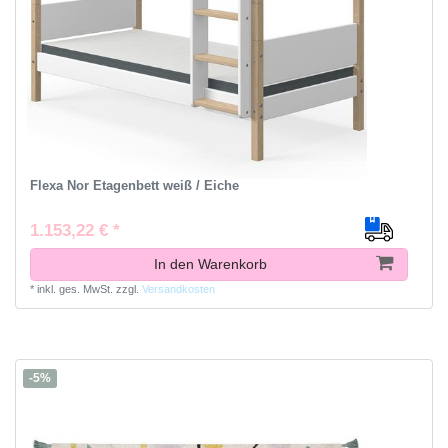
Flexa Nor Etagenbett weiß / Eiche
1.153,22 € *
In den Warenkorb
*
inkl. ges. MwSt.
zzgl.
Versandkosten
-5%