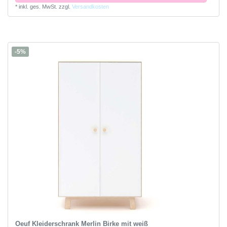
*
inkl. ges. MwSt.
zzgl.
Versandkosten
-5%
Oeuf Kleiderschrank Merlin Birke mit weiß