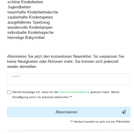
schöne Kinderbetten
Jugendbetten
traumhafte Kinderbettwäsche
zauberhafte Kindertapeten
ausgefallenes Spielzeug
wundervolle Kinderlampen
individuelle Kinderteppiche
heimelige Babymöbel
Abonnieren Sie jetzt den kostenlosen Newsletter. So verpassen Sie
keine Neuigkeiten oder Aktionen mehr. Sie können sich jederzeit
wieder abmelden.
Newsletter
E-Mail **
Honig
Hiermit bestätige ich, dass ich die
Daten­schutz­erklärung
gelesen habe. Meine
Einwilligung kann ich jederzeit widerrufen.**
Abonnieren
** Hierbei handelt es sich um ein Pflichtfeld.