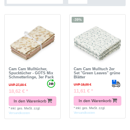
-39%
Cam Cam Mulltücher,
Cam Cam Mulltuch 2er
Spucktücher - GOTS Mix
Set "Green Leaves" grüne
Schmetterlinge, 3er Pack
Blätter
UVP 19,00 €
UVP 27,00 €
11,61 € *
18,62 € *
In den Warenkorb
In den Warenkorb
*
inkl. ges. MwSt.
zzgl.
*
inkl. ges. MwSt.
zzgl.
Versandkosten
Versandkosten