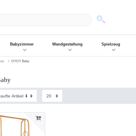
mack und wir die passenden Sachen
❋
- Focus: "Beste Online Shops 2
Babyzimmer
Wandgestaltung
Spielzeug
op
OYOY Baby
aby