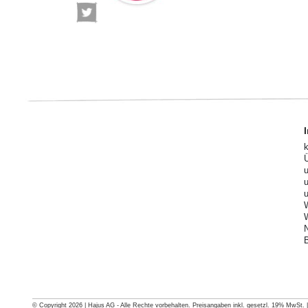
© Copyright 2026 | Hajus AG - Alle Rechte vorbehalten. Preisangaben inkl. gesetzl. 19% MwSt. | G