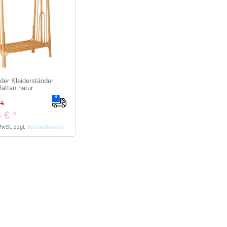
er Kleiderständer
attan natur
 €
 € *
 MwSt.
zzgl.
Versandkosten