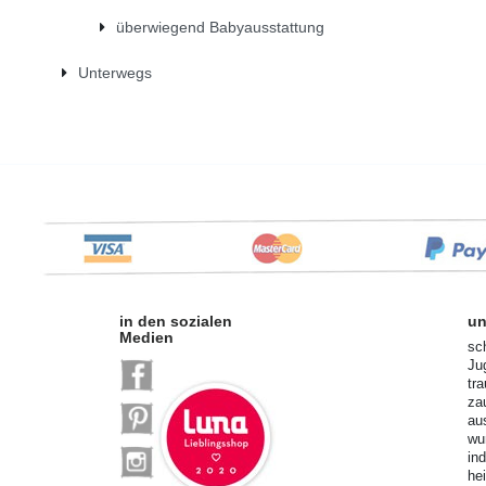
überwiegend Babyausstattung
Unterwegs
in den sozialen
un
Medien
sc
Ju
tr
za
au
wu
in
he