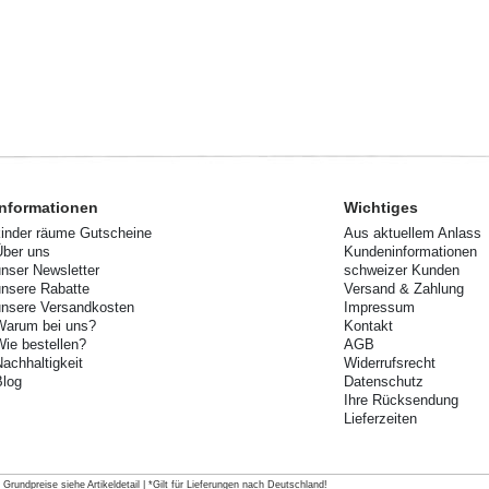
Informationen
Wichtiges
kinder räume Gutscheine
Aus aktuellem Anlass
Über uns
Kundeninformationen
unser Newsletter
schweizer Kunden
unsere Rabatte
Versand & Zahlung
unsere Versandkosten
Impressum
Warum bei uns?
Kontakt
Wie bestellen?
AGB
Nachhaltigkeit
Widerrufsrecht
Blog
Datenschutz
Ihre Rücksendung
Lieferzeiten
rundpreise siehe Artikeldetail | *Gilt für Lieferungen nach Deutschland!