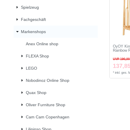
Spielzeug
Fachgeschäft
Markenshops
Anex Online shop
OyOY Kind
Rainbow R
FLEXA Shop
UVP 190,00
137,85
LEGO
*
inkl. ges.
Nobodinoz Online Shop
Quax Shop
Oliver Furniture Shop
Cam Cam Copenhagen
Lilipinso Shop