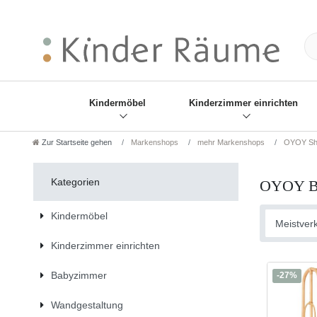
❋
Sie haben den Gesch
Kindermöbel
Kinderzimmer einrichten
Zur Startseite gehen
Markenshops
mehr Markenshops
OYOY Sh
Kategorien
OYOY B
Kindermöbel
Kinderzimmer einrichten
Babyzimmer
-27%
Wandgestaltung