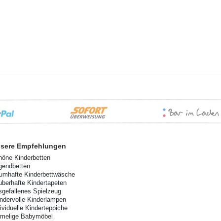
sere Empfehlungen
höne Kinderbetten
gendbetten
aumhafte Kinderbettwäsche
uberhafte Kindertapeten
sgefallenes Spielzeug
ndervolle Kinderlampen
dividuelle Kinderteppiche
imelige Babymöbel