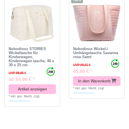
-34%
Nobodinoz STORIES
Nobodinoz Wickel-/
Wickeltasche für
Umhängetasche Savanna
Kinderwagen,
rosa Samt
Kinderwagen tasche, 40 x
30 x 25 cm
UVP 69,01 €
45,66 € *
UVP 89,95 €
ab 64,90 € *
In den Warenkorb
*
inkl. ges. MwSt.
zzgl.
Artikel anzeigen
Versandkosten
*
inkl. ges. MwSt.
zzgl.
Versandkosten