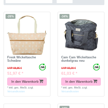
-26%
-34%
Fresk Wickeltasche
Cam Cam Wickeltasche
Schwäne
dunkelgrau neu
UVP 69,95 €
UVP 93,00 €
51,97 € *
61,03 € *
In den Warenkorb
In den Warenkorb
*
inkl. ges. MwSt.
zzgl.
*
inkl. ges. MwSt.
zzgl.
Versandkosten
Versandkosten