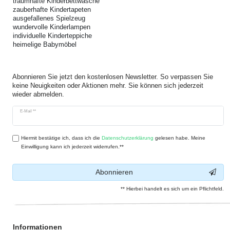
traumhafte Kinderbettwäsche
zauberhafte Kindertapeten
ausgefallenes Spielzeug
wundervolle Kinderlampen
individuelle Kinderteppiche
heimelige Babymöbel
Abonnieren Sie jetzt den kostenlosen Newsletter. So verpassen Sie
keine Neuigkeiten oder Aktionen mehr. Sie können sich jederzeit
wieder abmelden.
Newsletter
E-Mail **
Honig
Hiermit bestätige ich, dass ich die
Daten­schutz­erklärung
gelesen habe. Meine
Einwilligung kann ich jederzeit widerrufen.**
Abonnieren
** Hierbei handelt es sich um ein Pflichtfeld.
Informationen