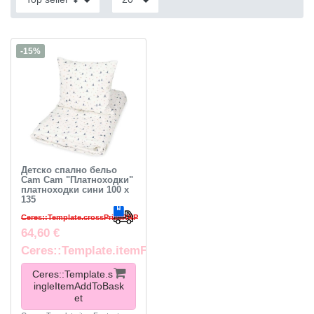
-15%
Детско спално бельо
Cam Cam "Платноходки"
платноходки сини 100 x
135
Ceres::Template.crossPriceRRP
64,60 €
Ceres::Template.itemFootnote
Ceres::Template.s
ingleItemAddToBask
et