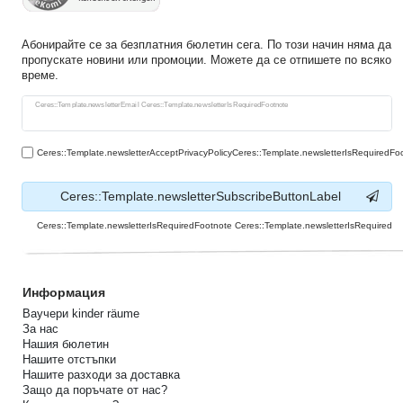
Абонирайте се за безплатния бюлетин сега. По този начин няма да
пропускате новини или промоции. Можете да се отпишете по всяко
време.
Ceres::Template.newsletterHoneypotLabel
Ceres::Template.newsletterEmail Ceres::Template.newsletterIsRequiredFootnote
Ceres::Template.newsletterAcceptPrivacyPolicyCeres::Template.newsletterIsRequiredFo
Ceres::Template.newsletterSubscribeButtonLabel
Ceres::Template.newsletterIsRequiredFootnote Ceres::Template.newsletterIsRequired
Информация
Ваучери kinder räume
За нас
Нашия бюлетин
Нашите отстъпки
Нашите разходи за доставка
Защо да поръчате от нас?