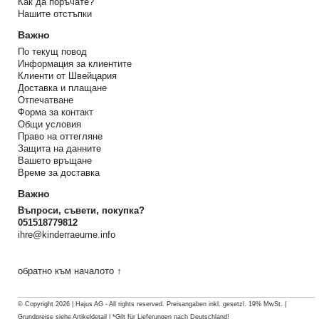
Как да поръчате?
Нашите отстъпки
Важно
По текущ повод
Информация за клиентите
Клиенти от Швейцария
Доставка и плащане
Отпечатване
Форма за контакт
Общи условия
Право на оттегляне
Защита на данните
Вашето връщане
Време за доставка
Важно
Въпроси, съвети, покупка?
051518779812
ihre@kinderraeume.info
обратно към началото ↑
© Copyright 2026 | Hajus AG - All rights reserved. Preisangaben inkl. gesetzl. 19% MwSt. |
Grundpreise siehe Artikeldetail | *Gilt für Lieferungen nach Deutschland!