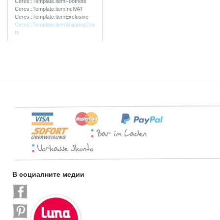
Ceres::Template.itemFootnote
Ceres::Template.itemInclVAT
Ceres::Template.itemExclusive
Ceres::Template.itemShippingCos
ts
В социалните медии