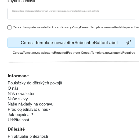
kdykoli odhlásit.
Ceres::Template.newsletterHoneypotLabel
Ceres::Template.newsletterEmail Ceres::Template.newsletterIsRequiredFootnote
Ceres::Template.newsletterAcceptPrivacyPolicyCeres::Template.newsletterIsRequiredFo
Ceres::Template.newsletterSubscribeButtonLabel
Ceres::Template.newsletterIsRequiredFootnote Ceres::Template.newsletterIsRequired
Informace
Poukázky do dětských pokojů
O nás
Náš newsletter
Naše slevy
Naše náklady na dopravu
Proč objednávat u nás?
Jak objednat?
Udržitelnost
Důležité
Při aktuální příležitosti