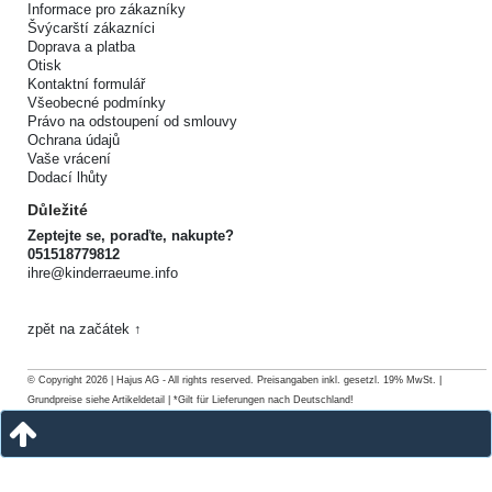
Informace pro zákazníky
Švýcarští zákazníci
Doprava a platba
Otisk
Kontaktní formulář
Všeobecné podmínky
Právo na odstoupení od smlouvy
Ochrana údajů
Vaše vrácení
Dodací lhůty
Důležité
Zeptejte se, poraďte, nakupte?
051518779812
ihre@kinderraeume.info
zpět na začátek ↑
© Copyright 2026 | Hajus AG - All rights reserved. Preisangaben inkl. gesetzl. 19% MwSt. |
Grundpreise siehe Artikeldetail | *Gilt für Lieferungen nach Deutschland!