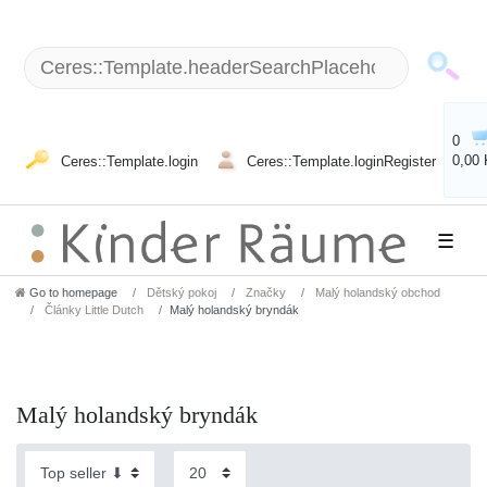
0
0,00
Ceres::Template.login
Ceres::Template.loginRegister
☰
Go to homepage
Dětský pokoj
Značky
Malý holandský obchod
Články Little Dutch
Malý holandský bryndák
Malý holandský bryndák