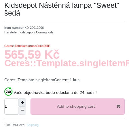
Kidsdepot Nástěnná lampa "Sweet"
šedá
Item number
KD-20012006
Hersteller:
Kidsdepot / Coming Kids
Ceres::Template.crossPriceRRP
565,59 Kč
Ceres::Template.singleItem
Ceres::Template.singleItemContent
1
kus
Vaše objednávka bude odeslána do 24 hodin!
Add to shopping cart
* Incl. VAT excl.
Shipping