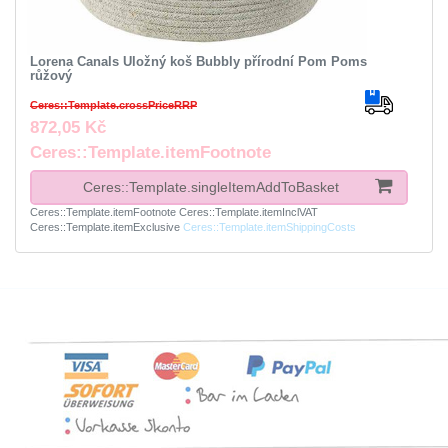
Lorena Canals Úložný koš Bubbly přírodní Pom Poms
růžový
Ceres::Template.crossPriceRRP
872,05 Kč
Ceres::Template.itemFootnote
Ceres::Template.singleItemAddToBasket
Ceres::Template.itemFootnote
Ceres::Template.itemInclVAT
Ceres::Template.itemExclusive
Ceres::Template.itemShippingCosts