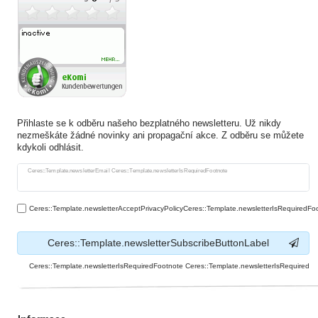
Přihlaste se k odběru našeho bezplatného newsletteru. Už nikdy
nezmeškáte žádné novinky ani propagační akce. Z odběru se můžete
kdykoli odhlásit.
Ceres::Template.newsletterHoneypotLabel
Ceres::Template.newsletterEmail Ceres::Template.newsletterIsRequiredFootnote
Ceres::Template.newsletterAcceptPrivacyPolicyCeres::Template.newsletterIsRequiredFo
Ceres::Template.newsletterSubscribeButtonLabel
Ceres::Template.newsletterIsRequiredFootnote Ceres::Template.newsletterIsRequired