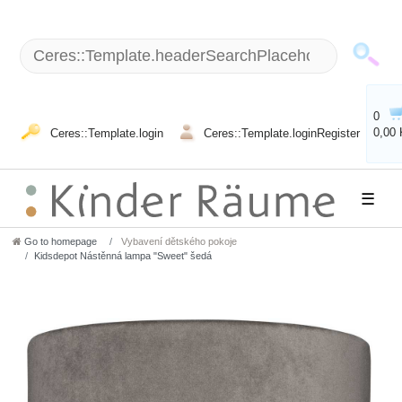
0
0,00
Ceres::Template.login
Ceres::Template.loginRegister
☰
Go to homepage
Vybavení dětského pokoje
Kidsdepot Nástěnná lampa "Sweet" šedá