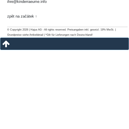
ihre@kinderraeume.info
zpět na začátek ↑
© Copyright 2026 | Hajus AG - All rights reserved. Preisangaben inkl. gesetzl. 19% MwSt. |
Grundpreise siehe Artikeldetail | *Gilt für Lieferungen nach Deutschland!