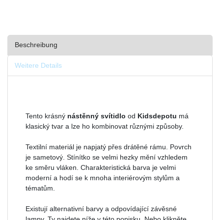
Beschreibung
Weitere Details
Tento krásný
nástěnný svítidlo
od
Kidsdepotu
má
klasický tvar a lze ho kombinovat různými způsoby.
Textilní materiál je napjatý přes drátěné rámu. Povrch
je sametový. Stínítko se velmi hezky mění vzhledem
ke směru vláken. Charakteristická barva je velmi
moderní a hodí se k mnoha interiérovým stylům a
tématům.
Existují alternativní barvy a odpovídající závěsné
lampy. Ty najdete níže v této popisku. Nebo klikněte