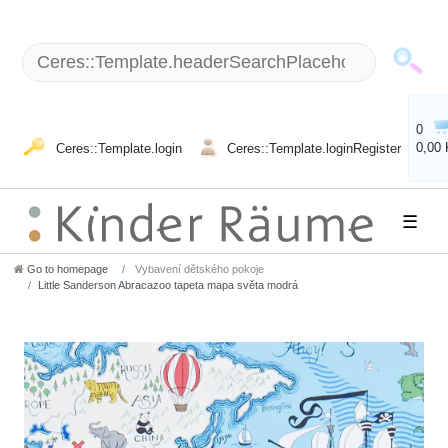
0
0,00
Ceres::Template.login
Ceres::Template.loginRegister
☰
Go to homepage
Vybavení dětského pokoje
Little Sanderson Abracazoo tapeta mapa světa modrá