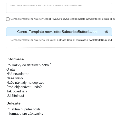
Ceres::Template.newsletterHoneypotLabel
Ceres::Template.newsletterEmail Ceres::Template.newsletterIsRequiredFootnote
Ceres::Template.newsletterAcceptPrivacyPolicyCeres::Template.newsletterIsRequiredFo
Ceres::Template.newsletterSubscribeButtonLabel
Ceres::Template.newsletterIsRequiredFootnote Ceres::Template.newsletterIsRequired
Informace
Poukázky do dětských pokojů
O nás
Náš newsletter
Naše slevy
Naše náklady na dopravu
Proč objednávat u nás?
Jak objednat?
Udržitelnost
Důležité
Při aktuální příležitosti
Informace pro zákazníky