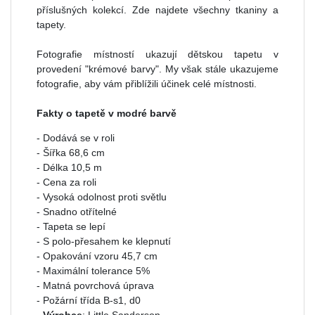
příslušných kolekcí. Zde najdete všechny tkaniny a
tapety.
Fotografie místností ukazují dětskou tapetu v
provedení "krémové barvy". My však stále ukazujeme
fotografie, aby vám přiblížili účinek celé místnosti.
Fakty o tapetě v modré barvě
- Dodává se v roli
- Šířka 68,6 cm
- Délka 10,5 m
- Cena za roli
- Vysoká odolnost proti světlu
- Snadno otřítelné
- Tapeta se lepí
- S polo-přesahem ke klepnutí
- Opakování vzoru 45,7 cm
- Maximální tolerance 5%
- Matná povrchová úprava
- Požární třída B-s1, d0