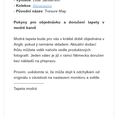
-
Výrobce
: Little Sanderson
-
Kolekce
:
Abracazoo
-
Původní název
: Tresure Map
Pokyny pro objednávku a doručení tapety v
modré barvě
Modrá tapeta bude pro vás v krátké době objednána v
Anglii, pokud ji nemáme skladem. Aktuální dodací
lhůtu můžete vidět nahoře vedle produktových
fotografií. Jeden válec je již v rámci Německa doručen
bez nákladů na přepravu.
Prosím, uvědomte si, že může dojít k odchylkám od
originálu v závislosti na nastavení monitoru a světle.
-----------------------
Tapeta modrá