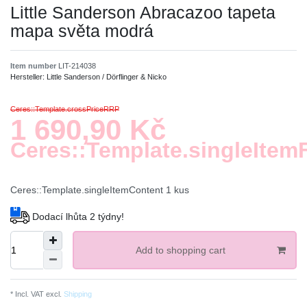
Little Sanderson Abracazoo tapeta
mapa světa modrá
Item number
LIT-214038
Hersteller:
Little Sanderson / Dörflinger & Nicko
Ceres::Template.crossPriceRRP
1 690,90 Kč
Ceres::Template.singleItem
Ceres::Template.singleItemContent
1
kus
Dodací lhůta 2 týdny!
Add to shopping cart
* Incl. VAT excl.
Shipping