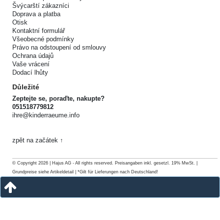
Švýcarští zákazníci
Doprava a platba
Otisk
Kontaktní formulář
Všeobecné podmínky
Právo na odstoupení od smlouvy
Ochrana údajů
Vaše vrácení
Dodací lhůty
Důležité
Zeptejte se, poraďte, nakupte?
051518779812
ihre@kinderraeume.info
zpět na začátek ↑
© Copyright 2026 | Hajus AG - All rights reserved. Preisangaben inkl. gesetzl. 19% MwSt. |
Grundpreise siehe Artikeldetail | *Gilt für Lieferungen nach Deutschland!