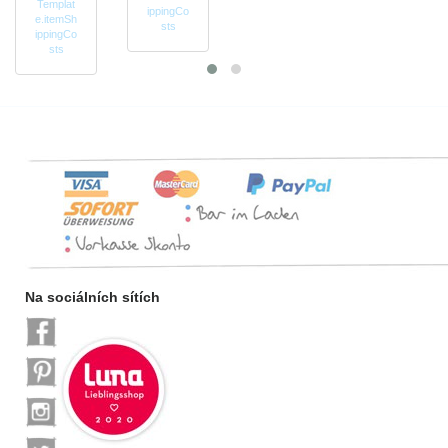
Templat
ippingCo
e.itemSh
sts
ippingCo
sts
Na sociálních sítích