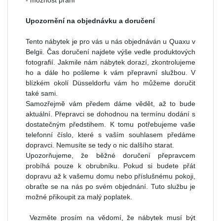
- možnost praní
Upozornění na objednávku a doručení
Tento nábytek je pro vás u nás objednáván u Quaxu v
Belgii. Čas doručení najdete výše vedle produktových
fotografií. Jakmile nám nábytek dorazí, zkontrolujeme
ho a dále ho pošleme k vám přepravní službou. V
blízkém okolí Düsseldorfu vám ho můžeme doručit
také sami.
Samozřejmě vám předem dáme vědět, až to bude
aktuální. Přepravci se dohodnou na termínu dodání s
dostatečným předstihem. K tomu potřebujeme vaše
telefonní číslo, které s vaším souhlasem předáme
dopravci. Nemusíte se tedy o nic dalšího starat.
Upozorňujeme, že běžné doručení přepravcem
probíhá pouze k obrubníku. Pokud si budete přát
dopravu až k vašemu domu nebo příslušnému pokoji,
obraťte se na nás po svém objednání. Tuto službu je
možné přikoupit za malý poplatek.
Vezměte prosím na vědomí, že nábytek musí být