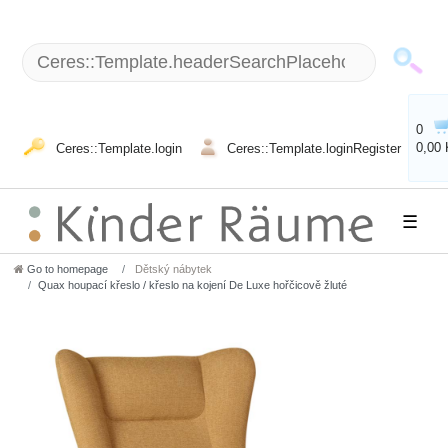
0
0,00
Ceres::Template.login
Ceres::Template.loginRegister
☰
Go to homepage
Dětský nábytek
Quax houpací křeslo / křeslo na kojení De Luxe hořčicově žluté