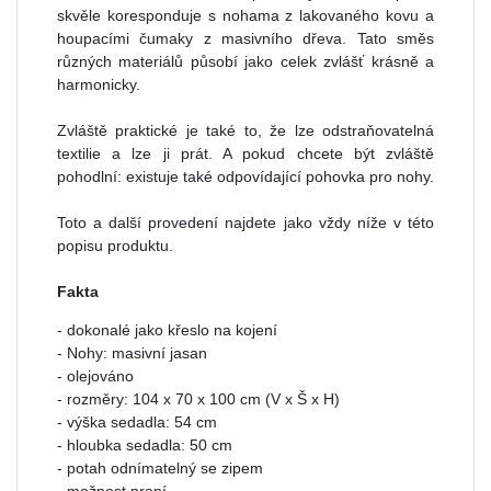
skvěle koresponduje s nohama z lakovaného kovu a
houpacími čumaky z masivního dřeva. Tato směs
různých materiálů působí jako celek zvlášť krásně a
harmonicky.
Zvláště praktické je také to, že lze odstraňovatelná
textilie a lze ji prát. A pokud chcete být zvláště
pohodlní: existuje také odpovídající pohovka pro nohy.
Toto a další provedení najdete jako vždy níže v této
popisu produktu.
Fakta
- dokonalé jako křeslo na kojení
- Nohy: masivní jasan
- olejováno
- rozměry: 104 x 70 x 100 cm (V x Š x H)
- výška sedadla: 54 cm
- hloubka sedadla: 50 cm
- potah odnímatelný se zipem