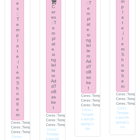
m
::T
e
C
p
e
s
er
l
m
::
es
a
pl
T
::T
t
at
e
e
e
e.
m
m
.i
si
p
pl
t
ng
l
at
e
leI
a
e.
m
te
t
si
S
m
e
ng
h
Ad
.i
leI
o
dT
t
te
w
oB
e
m
It
as
m
Ad
e
ke
S
dT
m
t
h
oB
o
Ceres::Templat
Ceres::Template.itemFootnote
as
w
Ceres::Templat
Ceres::Template.itemInclVAT
ke
It
Ceres::Templat
Ceres::Template.itemExclusive
t
Ceres::
e
Ceres::
Templat
m
Templat
Ceres::Template.itemFootnote
e.itemSh
e.itemSh
Ceres::Template.itemInclVAT
ippingCo
Ceres::Template.itemFootnote
ippingCo
Ceres::Template.itemExclusive
sts
Ceres::Template.itemInclVAT
sts
Ceres::
Ceres::Template.itemExclusive
Templat
Ceres::
e.itemSh