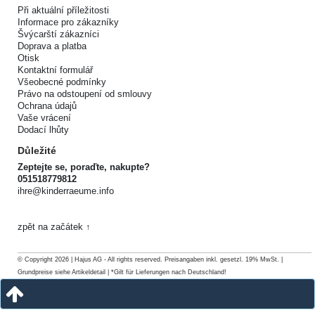
Při aktuální příležitosti
Informace pro zákazníky
Švýcarští zákazníci
Doprava a platba
Otisk
Kontaktní formulář
Všeobecné podmínky
Právo na odstoupení od smlouvy
Ochrana údajů
Vaše vrácení
Dodací lhůty
Důležité
Zeptejte se, poraďte, nakupte?
051518779812
ihre@kinderraeume.info
zpět na začátek ↑
© Copyright 2026 | Hajus AG - All rights reserved. Preisangaben inkl. gesetzl. 19% MwSt. |
Grundpreise siehe Artikeldetail | *Gilt für Lieferungen nach Deutschland!