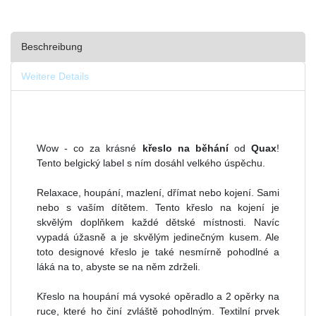
Beschreibung
Weitere Details
Wow - co za krásné
křeslo na běhání
od
Quax
!
Tento belgický label s ním dosáhl velkého úspěchu.
Relaxace, houpání, mazlení, dřímat nebo kojení. Sami
nebo s vaším dítětem. Tento křeslo na kojení je
skvělým doplňkem každé dětské místnosti. Navíc
vypadá úžasně a je skvělým jedinečným kusem. Ale
toto designové křeslo je také nesmírně pohodlné a
láká na to, abyste se na něm zdrželi.
Křeslo na houpání má vysoké opěradlo a 2 opěrky na
ruce, které ho činí zvláště pohodlným. Textilní prvek