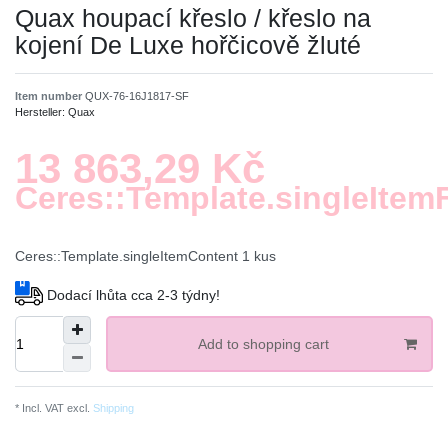
Quax houpací křeslo / křeslo na
kojení De Luxe hořčicově žluté
Item number
QUX-76-16J1817-SF
Hersteller:
Quax
13 863,29 Kč
Ceres::Template.singleItem
Ceres::Template.singleItemContent
1
kus
Dodací lhůta cca 2-3 týdny!
Add to shopping cart
* Incl. VAT excl.
Shipping