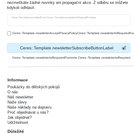
nezmeškáte žádné novinky ani propagační akce. Z odběru se můžete
kdykoli odhlásit.
Ceres::Template.newsletterHoneypotLabel
Ceres::Template.newsletterEmail Ceres::Template.newsletterIsRequiredFootnote
Ceres::Template.newsletterAcceptPrivacyPolicyCeres::Template.newsletterIsRequiredFo
Ceres::Template.newsletterSubscribeButtonLabel
Ceres::Template.newsletterIsRequiredFootnote Ceres::Template.newsletterIsRequired
Informace
Poukázky do dětských pokojů
O nás
Náš newsletter
Naše slevy
Naše náklady na dopravu
Proč objednávat u nás?
Jak objednat?
Udržitelnost
Důležité