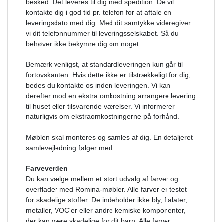
besked. Det leveres til dig med spedition. De vil
kontakte dig i god tid pr. telefon for at aftale en
leveringsdato med dig. Med dit samtykke videregiver
vi dit telefonnummer til leveringsselskabet. Så du
behøver ikke bekymre dig om noget.
Bemærk venligst, at standardleveringen kun går til
fortovskanten. Hvis dette ikke er tilstrækkeligt for dig,
bedes du kontakte os inden leveringen. Vi kan
derefter mod en ekstra omkostning arrangere levering
til huset eller tilsvarende værelser. Vi informerer
naturligvis om ekstraomkostningerne på forhånd.
Møblen skal monteres og samles af dig. En detaljeret
samlevejledning følger med.
Farveverden
Du kan vælge mellem et stort udvalg af farver og
overflader med Romina-møbler. Alle farver er testet
for skadelige stoffer. De indeholder ikke bly, ftalater,
metaller, VOC'er eller andre kemiske komponenter,
der kan være skadelige for dit barn. Alle farver