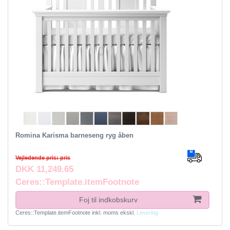
Romina Karisma barneseng ryg åben
Vejledende pris: pris
DKK 11,249.65
Ceres::Template.itemFootnote
Foj til indkobskurv
Ceres::Template.itemFootnote
inkl. moms
ekskl.
Levering