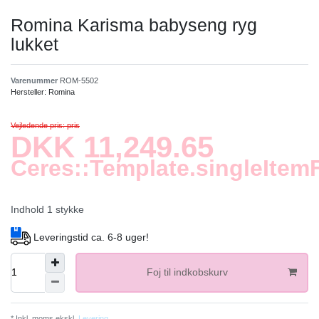
Romina Karisma babyseng ryg
lukket
Varenummer
ROM-5502
Hersteller:
Romina
Vejledende pris: pris
DKK 11,249.65
Ceres::Template.singleItem
Indhold
1
stykke
Leveringstid ca. 6-8 uger!
Foj til indkobskurv
* Inkl. moms ekskl.
Levering