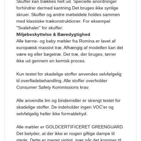
Skuffer kan trækkes helt ud. Specielle anordninger
forhindrer dermed kantning.Det bruges ikke synlige
skruer. Skuffer og andre møbeldele holdes sammen
med klassiske trækonstruktioner. For eksempel
"Svalehaler" for skuffer.
Miljøbeskyttelse & Bæredygtighed
Alle børne- og baby møbler fra Romina er lavet af
europæisk massivt træ. Afhængig af modellen kan det
være eg eller bøgetræ. Det træ, der bruges, tørrer
ikke ud gennem en kemisk proces.
Kun testet for skadelige stoffer anvendes selvfølgelig
til overfladebehandling. Alle stoffer overholder
Consumer Safety Kommissions krav.
Alle anvendte lim og bindemidler er strengt testet for
skadelige stoffer. De indeholder ingen VOC'er og
selvfølgelig heller ikke formaldehyd.
Alle møbler er GOLDCERTIFICERET GREENGUARD.
Det betyder, at der ikke er nogen giftige dampe til
stede. Dette er meget vigtigt, især når det kommer til