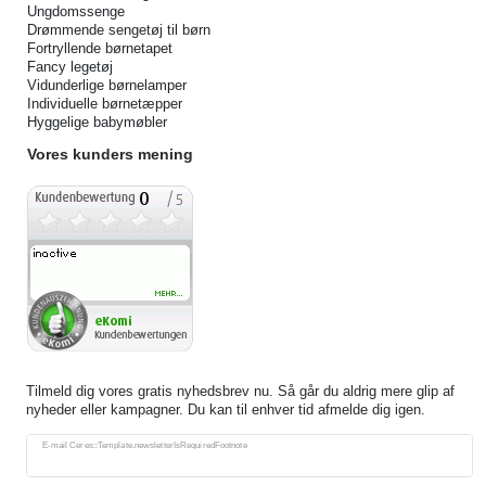
Ungdomssenge
Drømmende sengetøj til børn
Fortryllende børnetapet
Fancy legetøj
Vidunderlige børnelamper
Individuelle børnetæpper
Hyggelige babymøbler
Vores kunders mening
Tilmeld dig vores gratis nyhedsbrev nu. Så går du aldrig mere glip af
nyheder eller kampagner. Du kan til enhver tid afmelde dig igen.
Ceres::Template.newsletterHoneypotLabel
E-mail Ceres::Template.newsletterIsRequiredFootnote