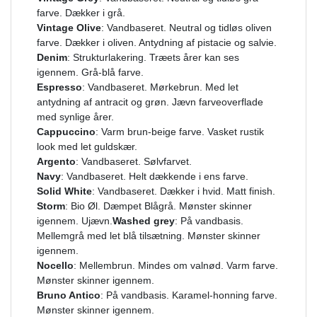
farve. Dækker i grå.
Vintage Olive
: Vandbaseret. Neutral og tidløs oliven
farve. Dækker i oliven. Antydning af pistacie og salvie.
Denim
: Strukturlakering. Træets årer kan ses
igennem. Grå-blå farve.
Espresso
: Vandbaseret. Mørkebrun. Med let
antydning af antracit og grøn. Jævn farveoverflade
med synlige årer.
Cappuccino
: Varm brun-beige farve. Vasket rustik
look med let guldskær.
Argento
: Vandbaseret. Sølvfarvet.
Navy
: Vandbaseret. Helt dækkende i ens farve.
Solid White
: Vandbaseret. Dækker i hvid. Matt finish.
Storm
: Bio Øl. Dæmpet Blågrå. Mønster skinner
igennem. Ujævn.
Washed grey
: På vandbasis.
Mellemgrå med let blå tilsætning. Mønster skinner
igennem.
Nocello
: Mellembrun. Mindes om valnød. Varm farve.
Mønster skinner igennem.
Bruno Antico
: På vandbasis. Karamel-honning farve.
Mønster skinner igennem.