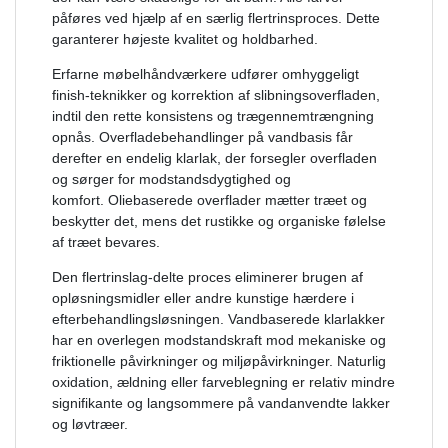
påføres ved hjælp af en særlig flertrinsproces. Dette
garanterer højeste kvalitet og holdbarhed.
Erfarne møbelhåndværkere udfører omhyggeligt
finish-teknikker og korrektion af slibningsoverfladen,
indtil den rette konsistens og trægennemtrængning
opnås.
Overfladebehandlinger på vandbasis får
derefter en endelig klarlak, der forsegler overfladen
og sørger for modstandsdygtighed og
komfort.
Oliebaserede overflader mætter træet og
beskytter det, mens det rustikke og organiske følelse
af træet bevares.
Den flertrinslag-delte proces eliminerer brugen af
opløsningsmidler eller andre kunstige hærdere i
efterbehandlingsløsningen.
Vandbaserede klarlakker
har en overlegen modstandskraft mod mekaniske og
friktionelle påvirkninger og miljøpåvirkninger.
Naturlig
oxidation, ældning eller farveblegning er relativ mindre
signifikante og langsommere på vandanvendte lakker
og løvtræer.