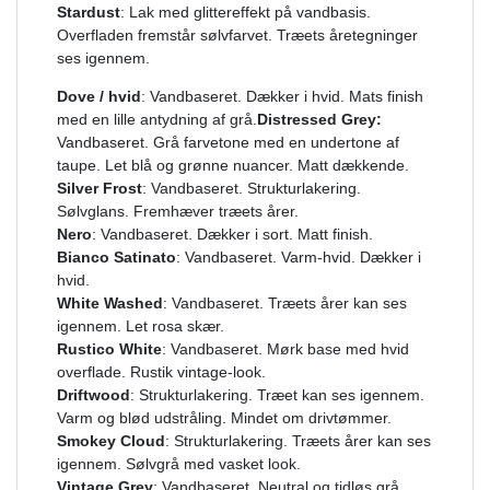
Stardust
: Lak med glittereffekt på vandbasis.
Overfladen fremstår sølvfarvet. Træets åretegninger
ses igennem.
Dove / hvid
: Vandbaseret. Dækker i hvid. Mats finish
med en lille antydning af grå.
Distressed Grey:
Vandbaseret. Grå farvetone med en undertone af
taupe. Let blå og grønne nuancer. Matt dækkende.
Silver Frost
: Vandbaseret. Strukturlakering.
Sølvglans. Fremhæver træets årer.
Nero
: Vandbaseret. Dækker i sort. Matt finish.
Bianco Satinato
: Vandbaseret. Varm-hvid. Dækker i
hvid.
White Washed
: Vandbaseret. Træets årer kan ses
igennem. Let rosa skær.
Rustico White
: Vandbaseret. Mørk base med hvid
overflade. Rustik vintage-look.
Driftwood
: Strukturlakering. Træet kan ses igennem.
Varm og blød udstråling. Mindet om drivtømmer.
Smokey Cloud
: Strukturlakering. Træets årer kan ses
igennem. Sølvgrå med vasket look.
Vintage Grey
: Vandbaseret. Neutral og tidløs grå