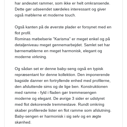
har andeutet rammer, som ikke er helt omkransende.
Dette gør udseendet særdeles interessant og giver
også møblerne et moderne touch.
Også kanten på de øverste plader er forsynet med en
flot profil.
Rominas møbelserie "Karisma" er meget enkel og på
detaljeniveau meget gennemarbejdet. Samlet set har
børnemøblerne en meget harmonisk, elegant og
moderne virkning.
Og sådan set er denne baby-seng også en typisk
repræsentant for denne kollektion. Den imponerende
bagside danner en fortryllende enhed med profilerne,
den afsluttende sims og de lige ben. Konstruktionen
med ramme - fyld i fladen gør tremmesengen
moderne og elegant. De øvrige 3 sider er udstyret
med flot dekorerede tremmestave. Rundt omkring
skaber profilerede lister en flot ramme som afslutning.
Baby-sengen er harmonisk i sig selv og en ægte
skønhed.