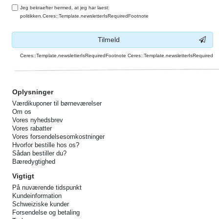
Jeg bekraefter hermed, at jeg har laest:
politikken.Ceres::Template.newsletterIsRequiredFootnote
Tilmeld
Ceres::Template.newsletterIsRequiredFootnote Ceres::Template.newsletterIsRequired
Oplysninger
Værdikuponer til børneværelser
Om os
Vores nyhedsbrev
Vores rabatter
Vores forsendelsesomkostninger
Hvorfor bestille hos os?
Sådan bestiller du?
Bæredygtighed
Vigtigt
På nuværende tidspunkt
Kundeinformation
Schweiziske kunder
Forsendelse og betaling