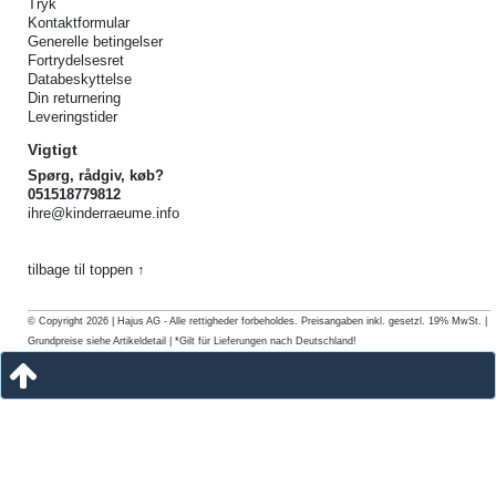
Tryk
Kontaktformular
Generelle betingelser
Fortrydelsesret
Databeskyttelse
Din returnering
Leveringstider
Vigtigt
Spørg, rådgiv, køb?
051518779812
ihre@kinderraeume.info
tilbage til toppen ↑
© Copyright 2026 | Hajus AG - Alle rettigheder forbeholdes. Preisangaben inkl. gesetzl. 19% MwSt. |
Grundpreise siehe Artikeldetail | *Gilt für Lieferungen nach Deutschland!