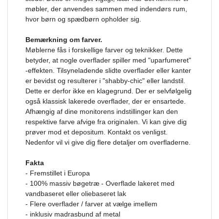
møbler, der anvendes sammen med indendørs rum,
hvor børn og spædbørn opholder sig.
Bemærkning om farver.
Møblerne fås i forskellige farver og teknikker. Dette
betyder, at nogle overflader spiller med "uparfumeret"
-effekten. Tilsyneladende slidte overflader eller kanter
er bevidst og resulterer i "shabby-chic" eller landstil.
Dette er derfor ikke en klagegrund. Der er selvfølgelig
også klassisk lakerede overflader, der er ensartede.
Afhængig af dine monitorens indstillinger kan den
respektive farve afvige fra originalen. Vi kan give dig
prøver mod et depositum. Kontakt os venligst.
Nedenfor vil vi give dig flere detaljer om overfladerne.
Fakta
- Fremstillet i Europa
- 100% massiv bøgetræ - Overflade lakeret med
vandbaseret eller oliebaseret lak
- Flere overflader / farver at vælge imellem
- inklusiv madrasbund af metal