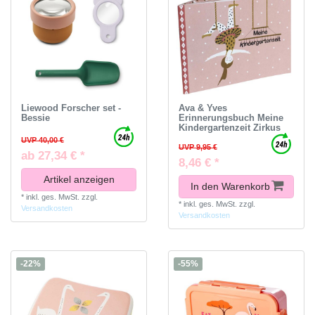
Liewood Forscher set -
Ava & Yves
Bessie
Erinnerungsbuch Meine
Kindergartenzeit Zirkus
UVP 40,00 €
UVP 9,95 €
ab 27,34 € *
8,46 € *
Artikel anzeigen
In den Warenkorb
*
inkl. ges. MwSt.
zzgl.
*
inkl. ges. MwSt.
zzgl.
Versandkosten
Versandkosten
-22%
-55%