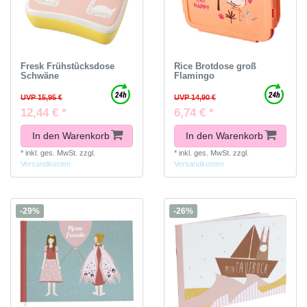
Fresk Frühstücksdose
Rice Brotdose groß
Schwäne
Flamingo
UVP 15,95 €
UVP 14,90 €
12,44 € *
6,74 € *
In den Warenkorb
In den Warenkorb
*
inkl. ges. MwSt.
zzgl.
*
inkl. ges. MwSt.
zzgl.
Versandkosten
Versandkosten
-29%
-26%