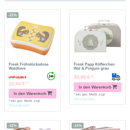
-22%
Fresk Frühstücksdose
Fresk Papp Köfferchen
Waldtiere
Wal & Pinguin grau
25,95 € *
UVP 15,95 €
12,44 € *
In den Warenkorb
In den Warenkorb
*
inkl. ges. MwSt.
zzgl.
Versandkosten
*
inkl. ges. MwSt.
zzgl.
Versandkosten
-32%
-15%