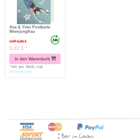
Ava & Yves Postkarte
Meerjungfrau
UVP 5,90 €
5,02 € *
In den Warenkorb
*
inkl. ges. MwSt.
zzgl.
Versandkosten