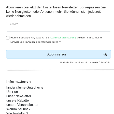
Abonnieren Sie jetzt den kostenlosen Newsletter. So verpassen Sie
keine Neuigkeiten oder Aktionen mehr. Sie können sich jederzeit
wieder abmelden.
Newsletter
E-Mail **
Honig
Hiermit bestätige ich, dass ich die
Daten­schutz­erklärung
gelesen habe. Meine
Einwilligung kann ich jederzeit widerrufen.**
Abonnieren
** Hierbei handelt es sich um ein Pflichtfeld.
Informationen
kinder räume Gutscheine
Über uns
unser Newsletter
unsere Rabatte
unsere Versandkosten
Warum bei uns?
Wie bestellen?