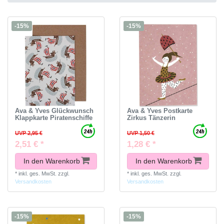
-15%
-15%
Ava & Yves Glückwunsch
Ava & Yves Postkarte
Klappkarte Piratenschiffe
Zirkus Tänzerin
UVP 2,95 €
UVP 1,50 €
2,51 € *
1,28 € *
In den Warenkorb
In den Warenkorb
*
inkl. ges. MwSt.
zzgl.
*
inkl. ges. MwSt.
zzgl.
Versandkosten
Versandkosten
-15%
-15%