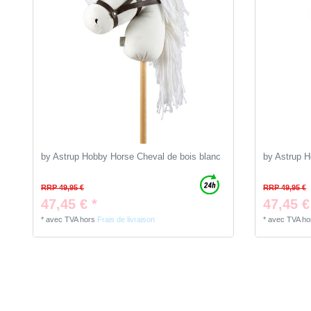
by Astrup Hobby Horse Cheval de bois blanc
by Astrup H
RRP 49,95 €
RRP 49,95 €
47,45 € *
47,45 €
*
avec TVA
hors
Frais de livraison
*
avec TVA
ho