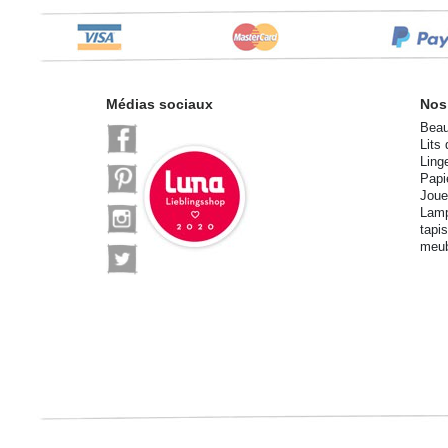
Médias sociaux
Nos
Beau
Lits
Ling
Papi
Joue
Lamp
tapi
meub