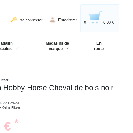
020'' - Wir sind dabei!
❋
se connecter
Enregistrer
0
0,00 €
agasin
Magasins de
En
écialisé
marque
route
litzer
p Hobby Horse Cheval de bois noir
cle
AST-84351
/ Kleine Flitzer
*
5 €