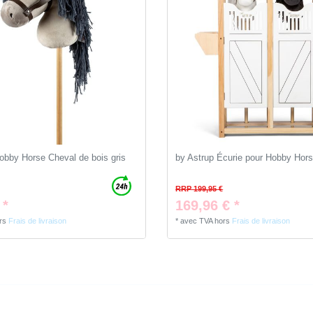
obby Horse Cheval de bois gris
by Astrup Écurie pour Hobby Hor
RRP 199,95 €
 *
169,96 € *
rs
Frais de livraison
*
avec TVA
hors
Frais de livraison