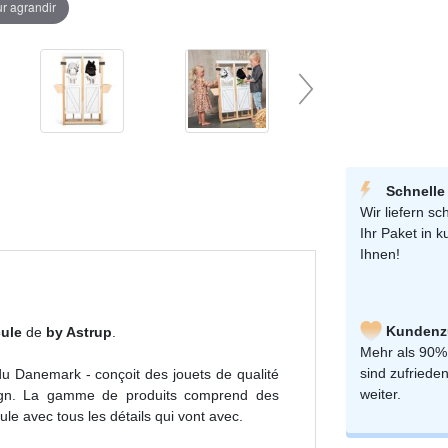
ur agrandir
Schnelle
Wir liefern sch
Ihr Paket in k
Ihnen!
Kundenzu
cule
de
by Astrup
.
Mehr als 90%
sind zufriede
 du Danemark - conçoit des jouets de qualité
weiter.
sign. La gamme de produits comprend des
le avec tous les détails qui vont avec.