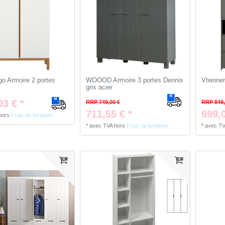
go Armoire 2 portes
WOOOD Armoire 3 portes Dennis
Vtwonen
gris acier
03 € *
RRP 749,00 €
RRP 849,
711,55 € *
699,0
hors
Frais de livraison
*
avec TVA
hors
Frais de livraison
*
avec T