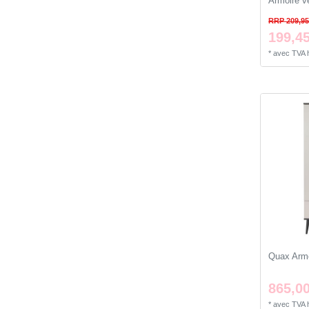
Armoire v
RRP 209,95
199,45
*
avec TVA
Quax Armo
865,00
*
avec TVA