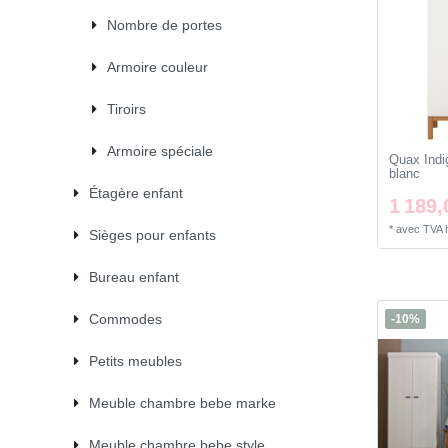
Nombre de portes
Armoire couleur
Tiroirs
Armoire spéciale
Quax Indi
blanc
Étagère enfant
1 189,
*
avec TVA
Sièges pour enfants
Bureau enfant
Commodes
-10%
Petits meubles
Meuble chambre bebe marke
Meuble chambre bebe style