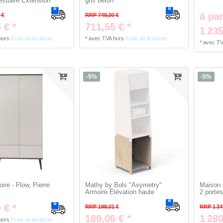
estiaire Extension
gris béton
à par
 €
RRP 749,00 €
 € *
711,55 € *
1 235
hors
Frais de livraison
*
avec TVA
hors
Frais de livraison
*
avec T
-5%
-5%
ire - Flow, Pierre
Mathy by Bols "Asymetry"
Maison 
Armoire Élévation haute
2 porte
 € *
RRP 199,01 €
RRP 1 34
189,06 € *
1 280
hors
Frais de livraison