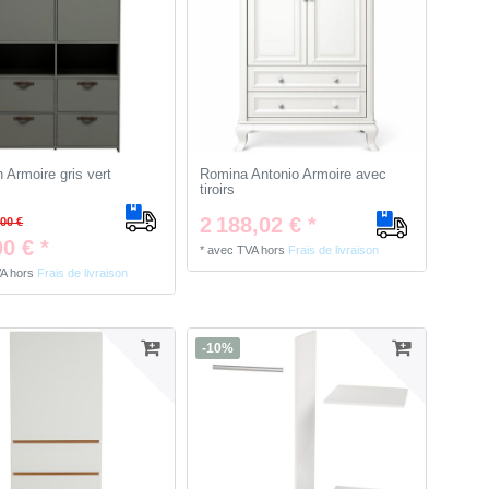
 Armoire gris vert
Romina Antonio Armoire avec
tiroirs
2 188,02 € *
00 €
0 € *
*
avec TVA
hors
Frais de livraison
VA
hors
Frais de livraison
-10%