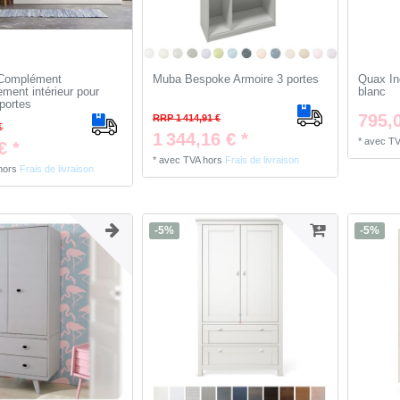
omplément
Muba Bespoke Armoire 3 portes
Quax In
ment intérieur pour
blanc
portes
795,0
RRP 1 414,91 €
€
1 344,16 € *
*
avec T
€ *
*
avec TVA
hors
Frais de livraison
hors
Frais de livraison
-5%
-5%