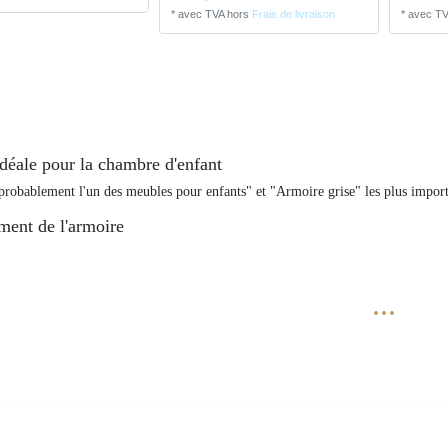
*
avec TVA
hors
Frais de livraison
*
avec T
idéale pour la chambre d'enfant
probablement l'un des meubles pour enfants" et "Armoire grise" les plus import
ent de l'armoire
...