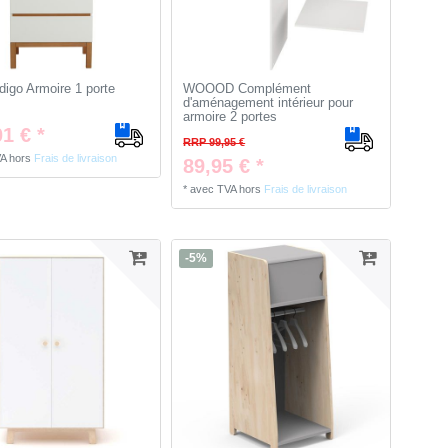
digo Armoire 1 porte
WOOOD Complément
d'aménagement intérieur pour
armoire 2 portes
1 € *
RRP 99,95 €
VA
hors
Frais de livraison
89,95 € *
*
avec TVA
hors
Frais de livraison
-5%