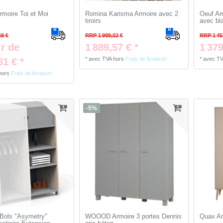
rmoire Toi et Moi
Romina Karisma Armoire avec 2
Oeuf Ar
tiroirs
avec bl
69 €
RRP 1 989,02 €
RRP 1 45
ir de
1 889,57 € *
1 379
*
avec TVA
hors
Frais de livraison
*
avec T
81 € *
hors
Frais de livraison
-5%
Bols "Asymetry"
WOOOD Armoire 3 portes Dennis
Quax Ar