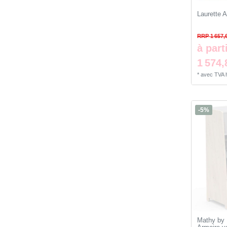
Laurette A
RRP 1 657,
à part
1 574,
*
avec TVA
-5%
Mathy by 