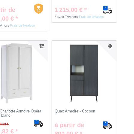
1 215,00 € *
tir de
*
avec TVA
hors
Frais de livraison
,00 € *
VA
hors
Frais de livraison
Charlotte Armoire Opéra
Quax Armoire - Cocoon
s blanc
à partir de
8,23 €
,82 € *
890,00 € *