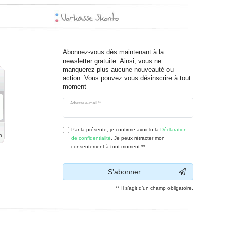
Abonnez-vous dès maintenant à la
newsletter gratuite. Ainsi, vous ne
manquerez plus aucune nouveauté ou
action. Vous pouvez vous désinscrire à tout
moment
Ceres::Template.newsletterHoneypotLabel
Adresse e-mail **
Par la présente, je confirme avoir lu la
Déclaration
de confidentialité
. Je peux rétracter mon
consentement à tout moment.**
S’abonner
** Il s’agit d’un champ obligatoire.