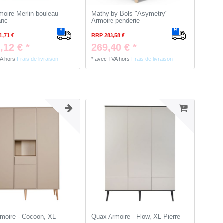
moire Merlin bouleau
Mathy by Bols "Asymetry"
anc
Armoire penderie
1,71 €
RRP 283,58 €
,12 € *
269,40 € *
VA
hors
Frais de livraison
*
avec TVA
hors
Frais de livraison
moire - Cocoon, XL
Quax Armoire - Flow, XL Pierre