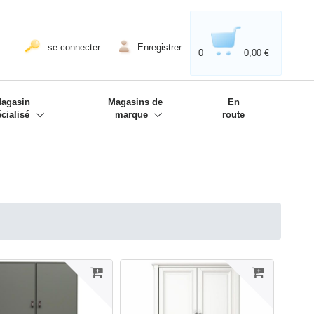
020'' - Wir sind dabei!
❋
se connecter
Enregistrer
0
0,00 €
agasin
Magasins de
En
écialisé
marque
route