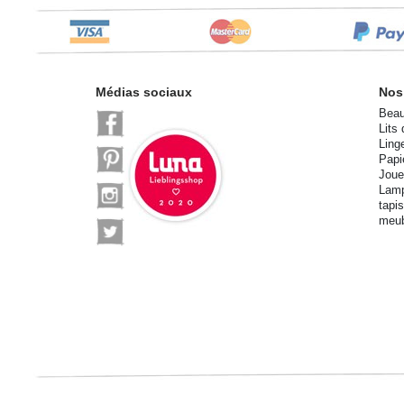
Médias sociaux
Nos
Beau
Lits
Ling
Papi
Joue
Lamp
tapi
meub