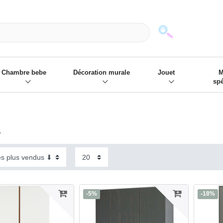
mack und wir die passenden Sachen
❋
- Focus: "Beste Online Shops 2
Chambre bebe
Décoration murale
Jouet
M
sp
s
-5%
-18%