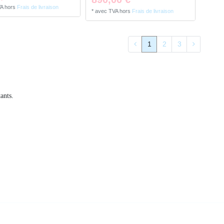
VA
hors
Frais de livraison
*
avec TVA
hors
Frais de livraison
1
2
3
ants.