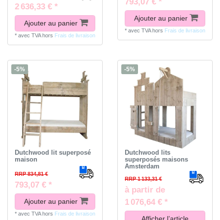
793,07 € *
2 636,33 € *
Ajouter au panier
Ajouter au panier
*
avec TVA
hors
Frais de livraison
*
avec TVA
hors
Frais de livraison
-5%
-5%
Dutchwood lit superposé
Dutchwood lits
maison
superposés maisons
Amsterdam
RRP 834,81 €
RRP 1 133,31 €
793,07 € *
à partir de
Ajouter au panier
1 076,64 € *
*
avec TVA
hors
Frais de livraison
Afficher l’article