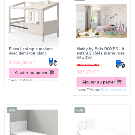
Flexa lit simple maison
Mathy by Bols BOXES Lit
avec demi toit blanc
enfant 2 côtés écurie rose
90 x 190
1 202,96 € *
RRP 1 039,78 €
987,79 € *
Ajouter au panier
*
avec TVA
hors
Frais de livraison
Ajouter au panier
*
avec TVA
hors
Frais de livraison
-5%
-5%