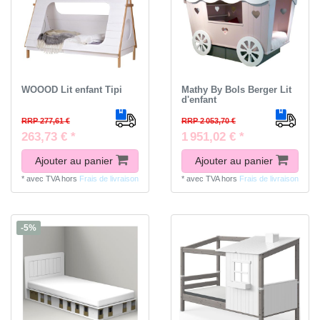
WOOOD Lit enfant Tipi
Mathy By Bols Berger Lit
d'enfant
RRP 277,61 €
RRP 2 053,70 €
263,73 € *
1 951,02 € *
Ajouter au panier
Ajouter au panier
*
avec TVA
hors
Frais de livraison
*
avec TVA
hors
Frais de livraison
-5%