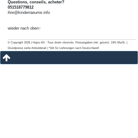
Questions, conseils, acheter?
051518779812
ihre@kinderraeume.info
wieder nach oben↑
© Copyright 2026 | Hajus AG - Tous droits réservés. Preisangaben inkl. gesetzl. 19% MwSt. |
Grundpreise siehe Artikeldetail | *Gilt für Lieferungen nach Deutschland!