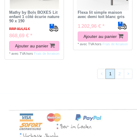
Mathy by Bols BOXES Lit
Flexa lit simple maison
enfant 1 côté écurie nature
avec demi toit blanc gris
90 x 190
1 202,96 € *
RRP 914,41 €
868,69 € *
Ajouter au panier
*
avec TVA
hors
Frais de livraison
Ajouter au panier
*
avec TVA
hors
Frais de livraison
1
2