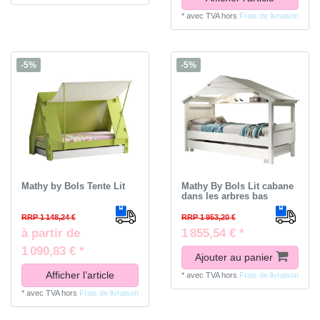
*
avec TVA
hors
Frais de livraison
-5%
-5%
Mathy by Bols Tente Lit
Mathy By Bols Lit cabane
dans les arbres bas
RRP 1 148,24 €
RRP 1 953,20 €
à partir de
1 855,54 € *
1 090,83 € *
Ajouter au panier
Afficher l’article
*
avec TVA
hors
Frais de livraison
*
avec TVA
hors
Frais de livraison