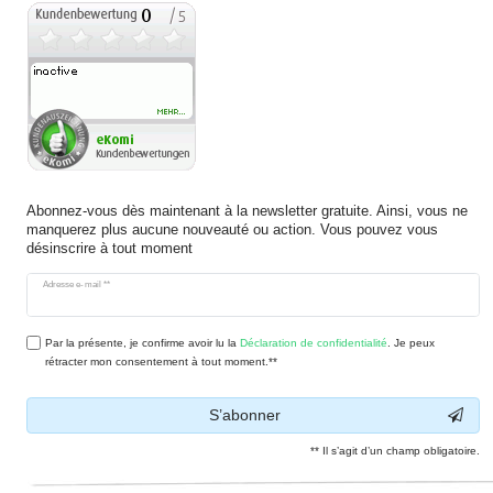
Abonnez-vous dès maintenant à la newsletter gratuite. Ainsi, vous ne
manquerez plus aucune nouveauté ou action. Vous pouvez vous
désinscrire à tout moment
Ceres::Template.newsletterHoneypotLabel
Adresse e-mail **
Par la présente, je confirme avoir lu la
Déclaration de confidentialité
. Je peux
rétracter mon consentement à tout moment.**
S’abonner
** Il s’agit d’un champ obligatoire.