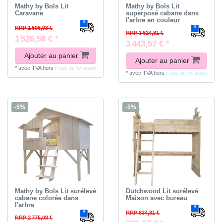
Mathy by Bols Lit
Mathy by Bols Lit
Caravane
superposé cabane dans
l'arbre en couleur
RRP 1 606,93 €
RRP 3 624,81 €
1 526,58 € *
3 443,57 € *
Ajouter au panier
Ajouter au panier
*
avec TVA
hors
Frais de livraison
*
avec TVA
hors
Frais de livraison
-5%
-5%
Mathy by Bols Lit surélevé
Dutchwood Lit surélevé
cabane colorée dans
Maison avec bureau
l'arbre
RRP 834,81 €
RRP 2 775,08 €