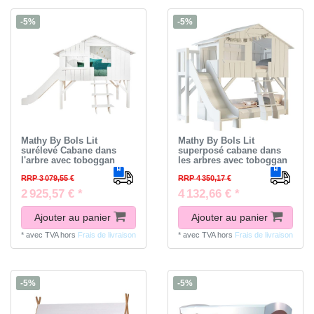
-5%
-5%
Mathy By Bols Lit
Mathy By Bols Lit
surélevé Cabane dans
superposé cabane dans
l'arbre avec toboggan
les arbres avec toboggan
RRP 3 079,55 €
RRP 4 350,17 €
2 925,57 € *
4 132,66 € *
Ajouter au panier
Ajouter au panier
*
avec TVA
hors
Frais de livraison
*
avec TVA
hors
Frais de livraison
-5%
-5%