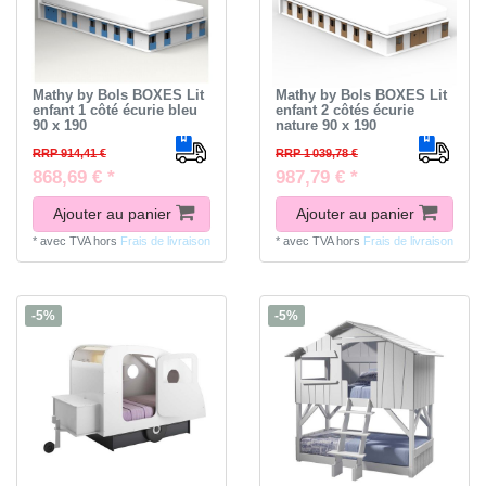
Mathy by Bols BOXES Lit
Mathy by Bols BOXES Lit
enfant 1 côté écurie bleu
enfant 2 côtés écurie
90 x 190
nature 90 x 190
RRP 914,41 €
RRP 1 039,78 €
868,69 € *
987,79 € *
Ajouter au panier
Ajouter au panier
*
avec TVA
hors
Frais de livraison
*
avec TVA
hors
Frais de livraison
-5%
-5%