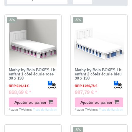
-5%
-5%
Mathy by Bols BOXES Lit
Mathy by Bols BOXES Lit
enfant 1 côté écurie rose
enfant 2 côtés écurie bleu
90 x 190
90 x 190
RRP 914,41 €
RRP 1 039,78 €
868,69 € *
987,79 € *
Ajouter au panier
Ajouter au panier
*
avec TVA
hors
Frais de livraison
*
avec TVA
hors
Frais de livraison
-5%