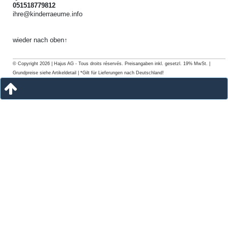
051518779812
ihre@kinderraeume.info
wieder nach oben↑
© Copyright 2026 | Hajus AG - Tous droits réservés. Preisangaben inkl. gesetzl. 19% MwSt. |
Grundpreise siehe Artikeldetail | *Gilt für Lieferungen nach Deutschland!