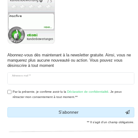
Abonnez-vous dès maintenant à la newsletter gratuite. Ainsi, vous ne
manquerez plus aucune nouveauté ou action. Vous pouvez vous
désinscrire à tout moment
Ceres::Template.newsletterHoneypotLabel
Adresse e-mail **
Par la présente, je confirme avoir lu la
Déclaration de confidentialité
. Je peux
rétracter mon consentement à tout moment.**
S’abonner
** Il s’agit d’un champ obligatoire.