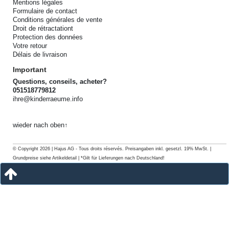
Mentions légales
Formulaire de contact
Conditions générales de vente
Droit de rétractationt
Protection des données
Votre retour
Délais de livraison
Important
Questions, conseils, acheter?
051518779812
ihre@kinderraeume.info
wieder nach oben↑
© Copyright 2026 | Hajus AG - Tous droits réservés. Preisangaben inkl. gesetzl. 19% MwSt. |
Grundpreise siehe Artikeldetail | *Gilt für Lieferungen nach Deutschland!