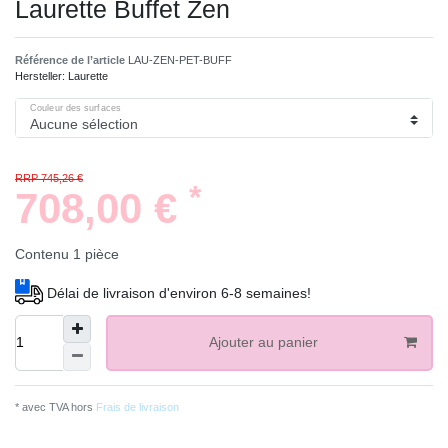
Laurette Buffet Zen
Référence de l’article
LAU-ZEN-PET-BUFF
Hersteller:
Laurette
Couleur des surfaces
RRP 745,26 €
*
708,00 €
Contenu
1
pièce
Délai de livraison d'environ 6-8 semaines!
Ajouter au panier
* avec TVA hors
Frais de livraison