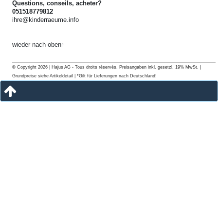
Questions, conseils, acheter?
051518779812
ihre@kinderraeume.info
wieder nach oben↑
© Copyright 2026 | Hajus AG - Tous droits réservés. Preisangaben inkl. gesetzl. 19% MwSt. |
Grundpreise siehe Artikeldetail | *Gilt für Lieferungen nach Deutschland!