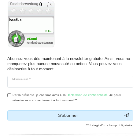
Abonnez-vous dès maintenant à la newsletter gratuite. Ainsi, vous ne
manquerez plus aucune nouveauté ou action. Vous pouvez vous
désinscrire à tout moment
Ceres::Template.newsletterHoneypotLabel
Adresse e-mail **
Par la présente, je confirme avoir lu la
Déclaration de confidentialité
. Je peux
rétracter mon consentement à tout moment.**
S’abonner
** Il s’agit d’un champ obligatoire.