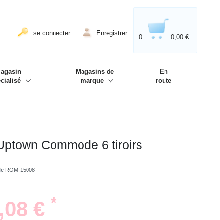
020'' - Wir sind dabei!
❋
se connecter
Enregistrer
0
0,00 €
agasin
Magasins de
En
écialisé
marque
route
ptown Commode 6 tiroirs
cle
ROM-15008
*
4,08 €