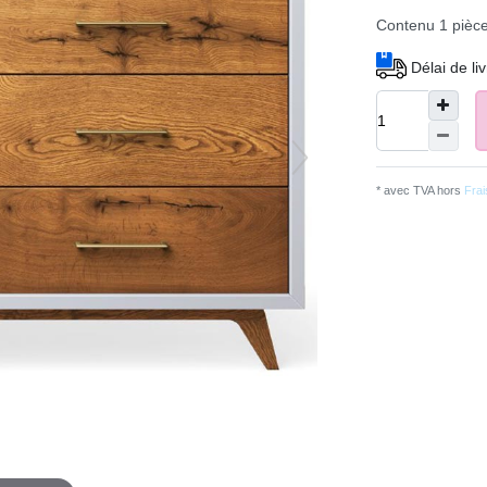
Contenu
1
pièc
Délai de li
* avec TVA hors
Frais