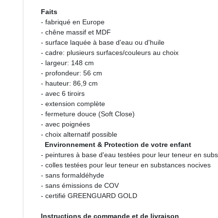
Faits
- fabriqué en Europe
- chêne massif et MDF
- surface laquée à base d'eau ou d'huile
- cadre: plusieurs surfaces/couleurs au choix
- largeur: 148 cm
- profondeur: 56 cm
- hauteur: 86,9 cm
- avec 6 tiroirs
- extension complète
- fermeture douce (Soft Close)
- avec poignées
- choix alternatif possible
Environnement & Protection de votre enfant
- peintures à base d'eau testées pour leur teneur en sub
- colles testées pour leur teneur en substances nocives
- sans formaldéhyde
- sans émissions de COV
- certifié GREENGUARD GOLD
Instructions de commande et de livraison