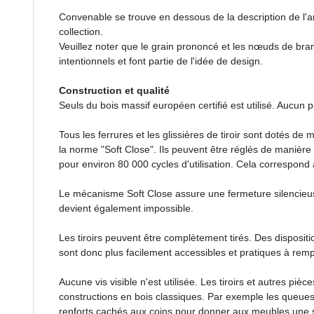
Convenable se trouve en dessous de la description de l'ar
collection.
Veuillez noter que le grain prononcé et les nœuds de bra
intentionnels et font partie de l'idée de design.
Construction et qualité
Seuls du bois massif européen certifié est utilisé. Aucun 
Tous les ferrures et les glissières de tiroir sont dotés 
la norme "Soft Close". Ils peuvent être réglés de manière p
pour environ 80 000 cycles d'utilisation. Cela correspon
Le mécanisme Soft Close assure une fermeture silencieu
devient également impossible.
Les tiroirs peuvent être complètement tirés. Des disposit
sont donc plus facilement accessibles et pratiques à rempl
Aucune vis visible n'est utilisée. Les tiroirs et autres pi
constructions en bois classiques. Par exemple les queues d
renforts cachés aux coins pour donner aux meubles une s