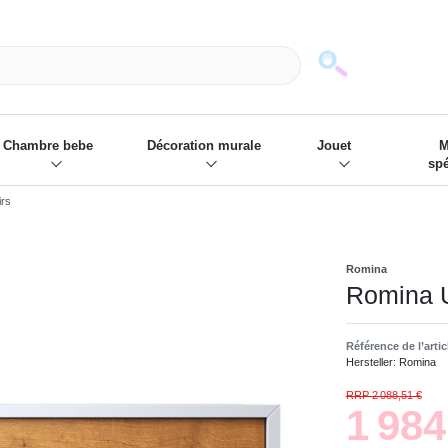
mack und wir die passenden Sachen
❋
- Focus: "Beste Online Shops 2
Chambre bebe
Décoration murale
Jouet
M
sp
irs
Romina
Romina U
Référence de l’arti
Hersteller:
Romina
RRP 2 088,51 €
1 98