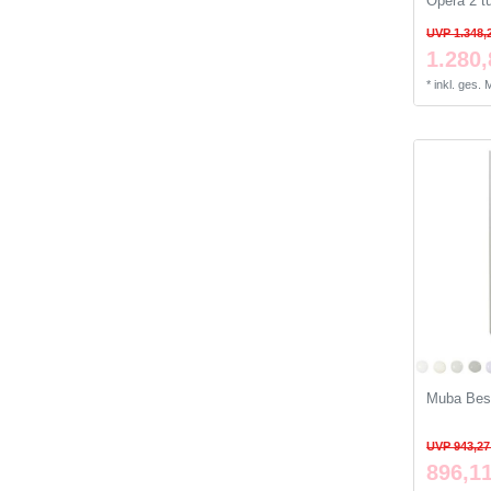
Opera 2 t
UVP 1.348,
1.280,
*
inkl. ges.
Muba Besp
UVP 943,27
896,11