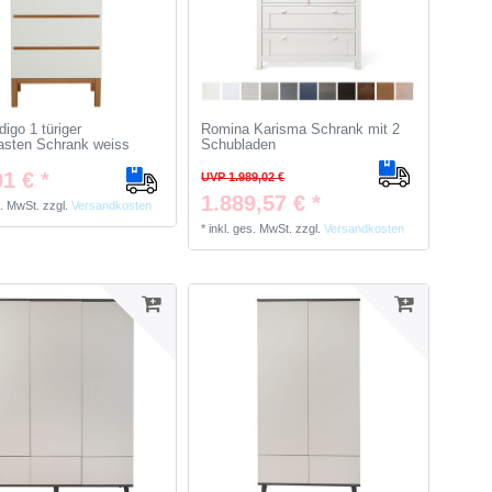
igo 1 türiger
Romina Karisma Schrank mit 2
sten Schrank weiss
Schubladen
1 € *
UVP 1.989,02 €
1.889,57 € *
s. MwSt.
zzgl.
Versandkosten
*
inkl. ges. MwSt.
zzgl.
Versandkosten