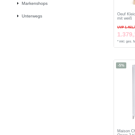
Markenshops
Oeuf Klei
Unterwegs
mit weiß
UVP 1.451,
1.379,
*
inkl. ges.
-5%
Maison Ch