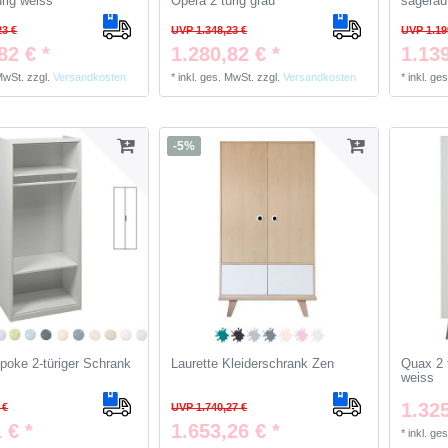
ürig weiss
Opera 2 türig grau
sägerau
23 €
UVP 1.348,23 €
UVP 1.19
82 € *
1.280,82 € *
1.139
 MwSt.
zzgl.
Versandkosten
*
inkl. ges. MwSt.
zzgl.
Versandkosten
*
inkl. ge
-5%
oke 2-türiger Schrank
Laurette Kleiderschrank Zen
Quax 2 
weiss
1.325
 €
UVP 1.740,27 €
 € *
1.653,26 € *
*
inkl. ge