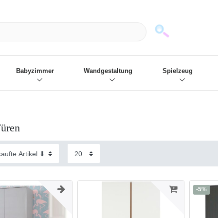
mack und wir die passenden Sachen
❋
- Focus: "Beste Online Shops 2
Babyzimmer
Wandgestaltung
Spielzeug
Türen
-5%