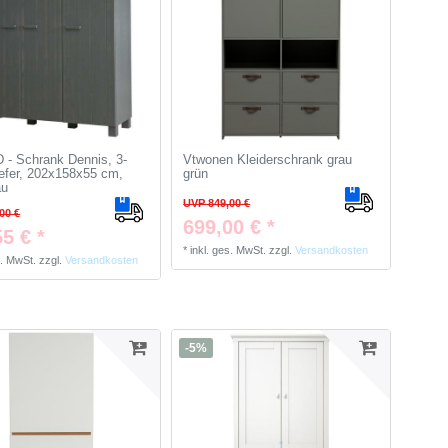
- Schrank Dennis, 3-
Vtwonen Kleiderschrank grau
Kiefer, 202x158x55 cm,
grün
au
UVP 849,00 €
00 €
699,00 € *
5 € *
*
inkl. ges. MwSt.
zzgl.
Versandkosten
s. MwSt.
zzgl.
Versandkosten
-5%