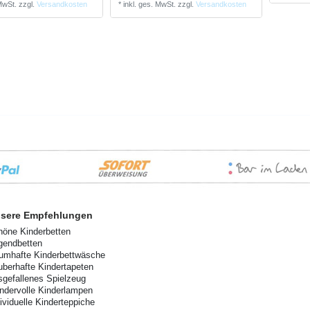
 MwSt.
zzgl.
Versandkosten
*
inkl. ges. MwSt.
zzgl.
Versandkosten
sere Empfehlungen
höne Kinderbetten
gendbetten
aumhafte Kinderbettwäsche
uberhafte Kindertapeten
sgefallenes Spielzeug
ndervolle Kinderlampen
dividuelle Kinderteppiche