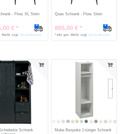
hrank - Flow, XL Stein
Quax Schrank - Flow, Stein
,00 € *
865,00 € *
s. MwSt.
zzgl.
Versandkosten
*
inkl. ges. MwSt.
zzgl.
Versandkosten
chiebetür Schrank
Muba Bespoke 1-türiger Schrank