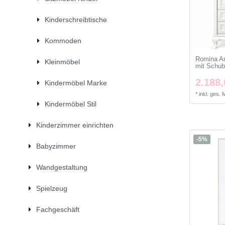
Kinderschreibtische
Kommoden
Romina An
Kleinmöbel
mit Schub
2.188,
Kindermöbel Marke
*
inkl. ges.
Kindermöbel Stil
Kinderzimmer einrichten
-5%
Babyzimmer
Wandgestaltung
Spielzeug
Fachgeschäft