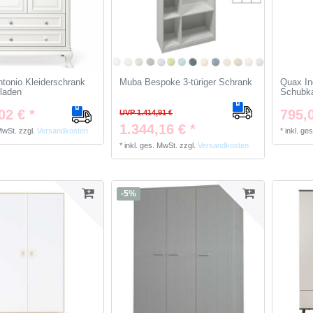
tonio Kleiderschrank
Muba Bespoke 3-türiger Schrank
Quax Ind
laden
Schubka
02 € *
795,0
UVP 1.414,91 €
1.344,16 € *
 MwSt.
zzgl.
Versandkosten
*
inkl. ge
*
inkl. ges. MwSt.
zzgl.
Versandkosten
-5%