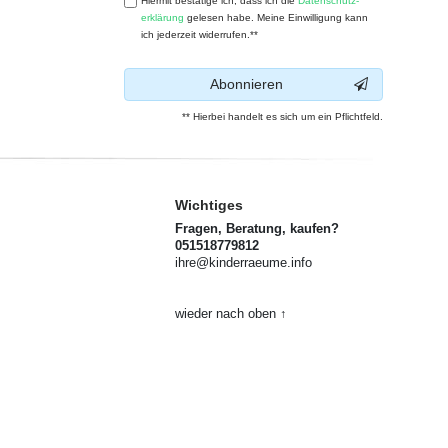
Hiermit bestätige ich, dass ich die
Daten­schutz­
erklärung
gelesen habe. Meine Einwilligung kann
ich jederzeit widerrufen.**
Abonnieren
** Hierbei handelt es sich um ein Pflichtfeld.
Wichtiges
Fragen, Beratung, kaufen?
051518779812
ihre@kinderraeume.info
wieder nach oben ↑