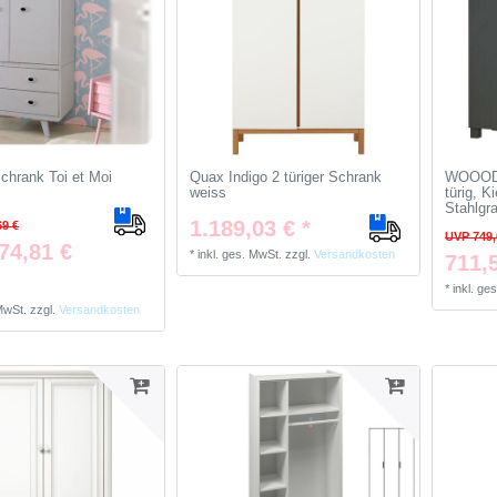
Schrank Toi et Moi
Quax Indigo 2 türiger Schrank
WOOOD 
weiss
türig, 
Stahlgr
1.189,03 € *
69 €
UVP 749,
74,81 €
*
inkl. ges. MwSt.
zzgl.
Versandkosten
711,5
*
inkl. ge
 MwSt.
zzgl.
Versandkosten