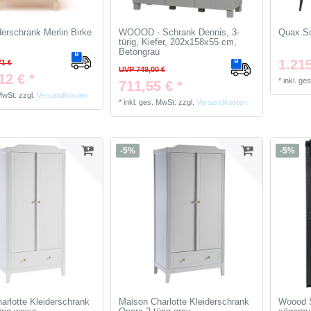
derschrank Merlin Birke
WOOOD - Schrank Dennis, 3-
Quax Sc
türig, Kiefer, 202x158x55 cm,
Betongrau
1.215
71 €
UVP 749,00 €
12 € *
*
inkl. ge
711,55 € *
 MwSt.
zzgl.
Versandkosten
*
inkl. ges. MwSt.
zzgl.
Versandkosten
-5%
-5%
arlotte Kleiderschrank
Maison Charlotte Kleiderschrank
Woood S