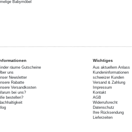
imelige Babymöbel
Informationen
Wichtiges
kinder räume Gutscheine
Aus aktuellem Anlass
Über uns
Kundeninformationen
unser Newsletter
schweizer Kunden
unsere Rabatte
Versand & Zahlung
unsere Versandkosten
Impressum
Warum bei uns?
Kontakt
Wie bestellen?
AGB
Nachhaltigkeit
Widerrufsrecht
Blog
Datenschutz
Ihre Rücksendung
Lieferzeiten