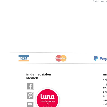
*
inkl. ges.
in den sozialen
un
Medien
sc
Ju
tr
za
au
wu
in