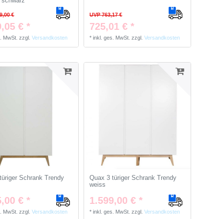
 schwarz
9,00 €
UVP 763,17 €
,05 € *
725,01 € *
s. MwSt.
zzgl.
Versandkosten
*
inkl. ges. MwSt.
zzgl.
Versandkosten
türiger Schrank Trendy
Quax 3 türiger Schrank Trendy
weiss
,00 € *
1.599,00 € *
s. MwSt.
zzgl.
Versandkosten
*
inkl. ges. MwSt.
zzgl.
Versandkosten