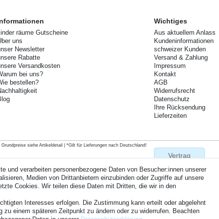
Informationen
Wichtiges
kinder räume Gutscheine
Aus aktuellem Anlass
Über uns
Kundeninformationen
unser Newsletter
schweizer Kunden
unsere Rabatte
Versand & Zahlung
unsere Versandkosten
Impressum
Warum bei uns?
Kontakt
Wie bestellen?
AGB
Nachhaltigkeit
Widerrufsrecht
Blog
Datenschutz
Ihre Rücksendung
Lieferzeiten
rundpreise siehe Artikeldetail | *Gilt für Lieferungen nach Deutschland!
Vertrag
widerrufen
ite und verarbeiten personenbezogene Daten von Besucher:innen unserer
isieren, Medien von Drittanbietern einzubinden oder Zugriffe auf unsere
zte Cookies. Wir teilen diese Daten mit Dritten, die wir in den
Kontakt
chtigten Interesses erfolgen. Die Zustimmung kann erteilt oder abgelehnt
ung zu einem späteren Zeitpunkt zu ändern oder zu widerrufen. Beachten