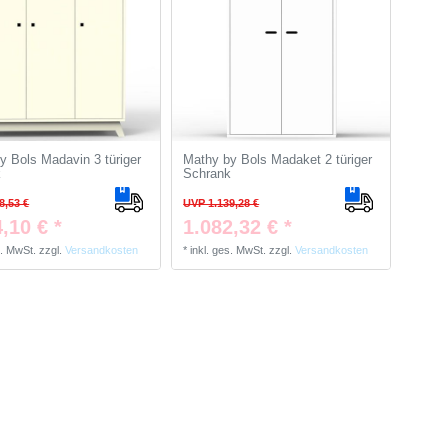
y Bols Madavin 3 türiger
Mathy by Bols Madaket 2 türiger
k
Schrank
8,53 €
UVP 1.139,28 €
,10 € *
1.082,32 € *
s. MwSt.
zzgl.
Versandkosten
*
inkl. ges. MwSt.
zzgl.
Versandkosten