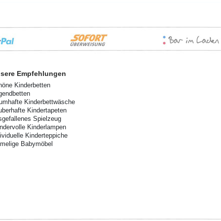
sere Empfehlungen
höne Kinderbetten
gendbetten
aumhafte Kinderbettwäsche
uberhafte Kindertapeten
sgefallenes Spielzeug
ndervolle Kinderlampen
dividuelle Kinderteppiche
imelige Babymöbel