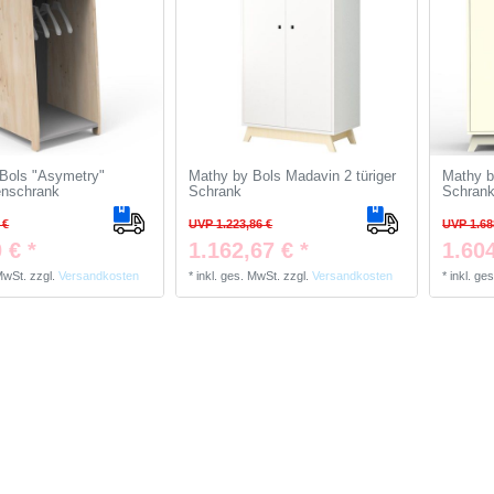
Bols "Asymetry"
Mathy by Bols Madavin 2 türiger
Mathy b
enschrank
Schrank
Schran
 €
UVP 1.223,86 €
UVP 1.68
 € *
1.162,67 € *
1.604
 MwSt.
zzgl.
Versandkosten
*
inkl. ges. MwSt.
zzgl.
Versandkosten
*
inkl. ge