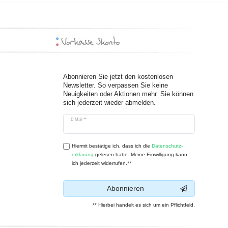
Abonnieren Sie jetzt den kostenlosen
Newsletter. So verpassen Sie keine
Neuigkeiten oder Aktionen mehr. Sie können
sich jederzeit wieder abmelden.
Newsletter
E-Mail **
Honig
Hiermit bestätige ich, dass ich die
Daten­schutz­
erklärung
gelesen habe. Meine Einwilligung kann
ich jederzeit widerrufen.**
Abonnieren
** Hierbei handelt es sich um ein Pflichtfeld.