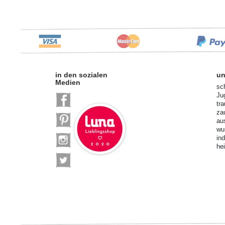
in den sozialen
un
Medien
sc
Ju
tr
za
au
wu
in
he