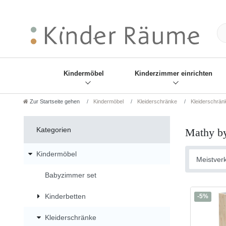
❋
Sie haben den Gesch
Kindermöbel
Kinderzimmer einrichten
Zur Startseite gehen
Kindermöbel
Kleiderschränke
Kleiderschrän
Kategorien
Mathy by
Kindermöbel
Babyzimmer set
Kinderbetten
-5%
Kleiderschränke