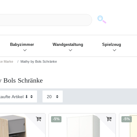
mack und wir die passenden Sachen
❋
- Focus: "Beste Online Shops 2
Babyzimmer
Wandgestaltung
Spielzeug
ke Marke
Mathy by Bols Schränke
 Bols Schränke
-5%
-5%