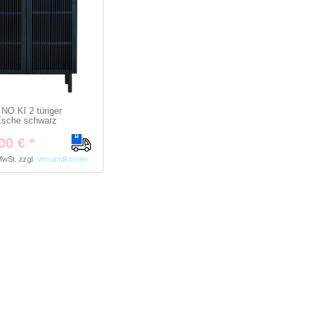
NO KI 2 türiger
Esche schwarz
00 € *
 MwSt.
zzgl.
Versandkosten