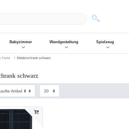
mack und wir die passenden Sachen
❋
- Focus: "Beste Online Shops 2
Babyzimmer
Wandgestaltung
Spielzeug
k Farbe
Kleiderschrank schwarz
chrank schwarz