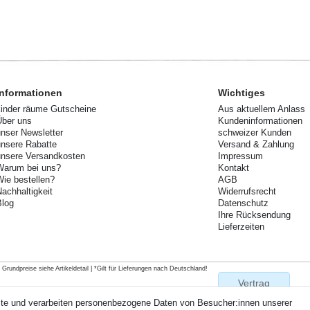
Informationen
Wichtiges
kinder räume Gutscheine
Aus aktuellem Anlass
Über uns
Kundeninformationen
unser Newsletter
schweizer Kunden
unsere Rabatte
Versand & Zahlung
unsere Versandkosten
Impressum
Warum bei uns?
Kontakt
Wie bestellen?
AGB
Nachhaltigkeit
Widerrufsrecht
Blog
Datenschutz
Ihre Rücksendung
Lieferzeiten
rundpreise siehe Artikeldetail | *Gilt für Lieferungen nach Deutschland!
Vertrag
widerrufen
ite und verarbeiten personenbezogene Daten von Besucher:innen unserer