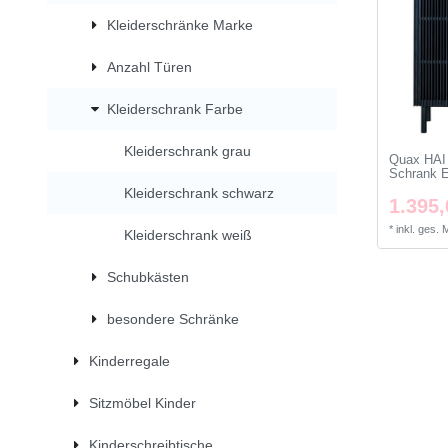
Kleiderschränke Marke
Anzahl Türen
Kleiderschrank Farbe
Kleiderschrank grau
Quax HAI 
Schrank 
Kleiderschrank schwarz
1.395,
*
inkl. ges.
Kleiderschrank weiß
Schubkästen
besondere Schränke
Kinderregale
Sitzmöbel Kinder
Kinderschreibtische