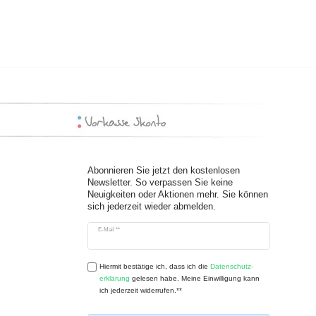
Abonnieren Sie jetzt den kostenlosen
Newsletter. So verpassen Sie keine
Neuigkeiten oder Aktionen mehr. Sie können
sich jederzeit wieder abmelden.
Newsletter
E-Mail **
Honig
Hiermit bestätige ich, dass ich die
Daten­schutz­
erklärung
gelesen habe. Meine Einwilligung kann
ich jederzeit widerrufen.**