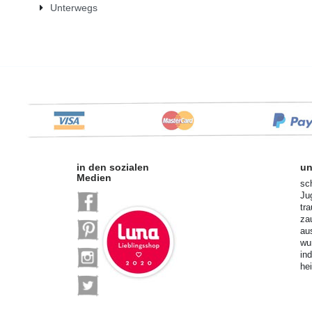
Unterwegs
in den sozialen
un
Medien
sc
Ju
tr
za
au
wu
in
he