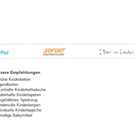
sere Empfehlungen
höne Kinderbetten
gendbetten
aumhafte Kinderbettwäsche
uberhafte Kindertapeten
sgefallenes Spielzeug
ndervolle Kinderlampen
dividuelle Kinderteppiche
imelige Babymöbel