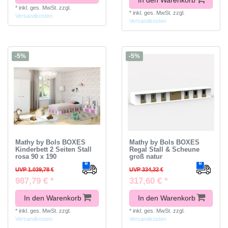
In den Warenkorb
*
inkl. ges. MwSt.
zzgl.
*
inkl. ges. MwSt.
zzgl.
Versandkosten
Versandkosten
-5%
-5%
Mathy by Bols BOXES
Mathy by Bols BOXES
Kinderbett 2 Seiten Stall
Regal Stall & Scheune
rosa 90 x 190
groß natur
UVP 1.039,78 €
UVP 334,32 €
987,79 € *
317,60 € *
In den Warenkorb
In den Warenkorb
*
inkl. ges. MwSt.
zzgl.
*
inkl. ges. MwSt.
zzgl.
Versandkosten
Versandkosten