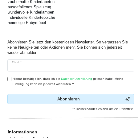
zauberhafte Kindertapeten
ausgefallenes Spielzeug
wundervolle Kinderlampen
individuelle Kinderteppiche
heimelige Babymöbel
Abonnieren Sie jetzt den kostenlosen Newsletter. So verpassen Sie
keine Neuigkeiten oder Aktionen mehr. Sie können sich jederzeit
wieder abmelden.
Newsletter
E-Mail **
Honig
Hiermit bestätige ich, dass ich die
Daten­schutz­erklärung
gelesen habe. Meine
Einwilligung kann ich jederzeit widerrufen.**
Abonnieren
** Hierbei handelt es sich um ein Pflichtfeld.
Informationen