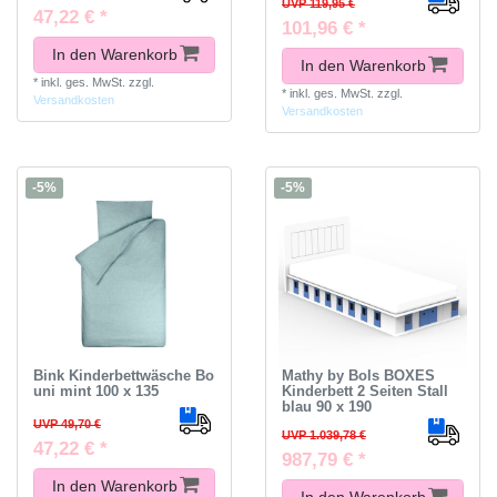
UVP 119,95 €
47,22 € *
101,96 € *
In den Warenkorb
In den Warenkorb
*
inkl. ges. MwSt.
zzgl.
*
inkl. ges. MwSt.
zzgl.
Versandkosten
Versandkosten
-5%
-5%
Bink Kinderbettwäsche Bo
Mathy by Bols BOXES
uni mint 100 x 135
Kinderbett 2 Seiten Stall
blau 90 x 190
UVP 49,70 €
UVP 1.039,78 €
47,22 € *
987,79 € *
In den Warenkorb