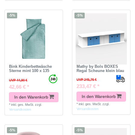
-5%
-5%
Bink Kinderbettwäsche
Mathy by Bols BOXES
Sterne mint 100 x 135
Regal Scheune klein blau
UVP 245,76 €
UVP 44,90 €
233,47 € *
42,66 € *
In den Warenkorb
In den Warenkorb
*
inkl. ges. MwSt.
zzgl.
*
inkl. ges. MwSt.
zzgl.
Versandkosten
Versandkosten
-5%
-5%