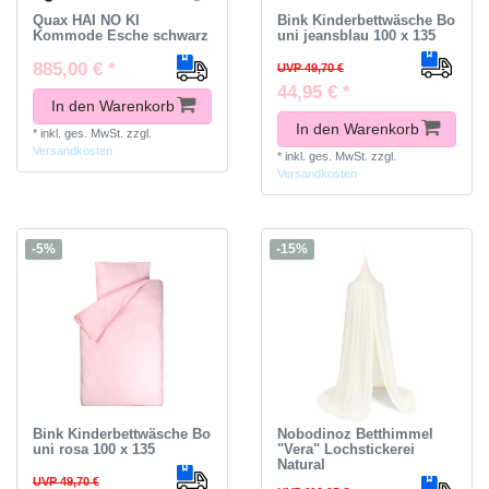
Quax HAI NO KI
Bink Kinderbettwäsche Bo
Kommode Esche schwarz
uni jeansblau 100 x 135
885,00 € *
UVP 49,70 €
44,95 € *
In den Warenkorb
In den Warenkorb
*
inkl. ges. MwSt.
zzgl.
Versandkosten
*
inkl. ges. MwSt.
zzgl.
Versandkosten
-5%
-15%
Bink Kinderbettwäsche Bo
Nobodinoz Betthimmel
uni rosa 100 x 135
"Vera" Lochstickerei
Natural
UVP 49,70 €