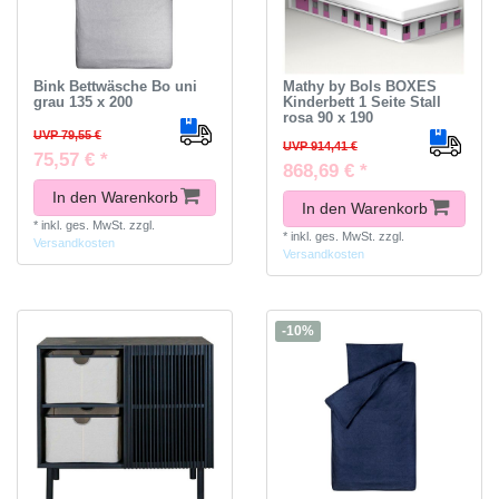
Bink Bettwäsche Bo uni
Mathy by Bols BOXES
grau 135 x 200
Kinderbett 1 Seite Stall
rosa 90 x 190
UVP 79,55 €
UVP 914,41 €
75,57 € *
868,69 € *
In den Warenkorb
In den Warenkorb
*
inkl. ges. MwSt.
zzgl.
*
inkl. ges. MwSt.
zzgl.
Versandkosten
Versandkosten
-10%