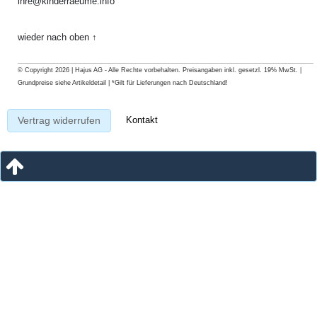
ihre@kinderraeume.info
wieder nach oben ↑
© Copyright 2026 | Hajus AG - Alle Rechte vorbehalten. Preisangaben inkl. gesetzl. 19% MwSt. |
Grundpreise siehe Artikeldetail | *Gilt für Lieferungen nach Deutschland!
Kontakt
Vertrag widerrufen