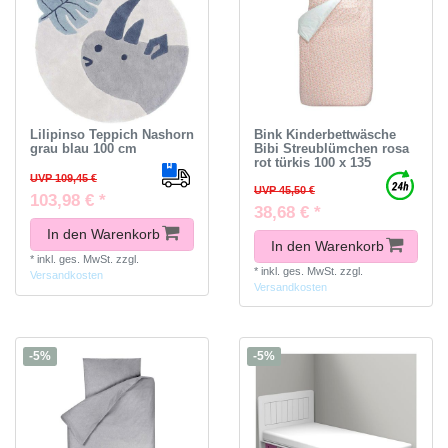
Lilipinso Teppich Nashorn
Bink Kinderbettwäsche
grau blau 100 cm
Bibi Streublümchen rosa
rot türkis 100 x 135
UVP 109,45 €
UVP 45,50 €
103,98 € *
38,68 € *
In den Warenkorb
In den Warenkorb
*
inkl. ges. MwSt.
zzgl.
*
inkl. ges. MwSt.
zzgl.
Versandkosten
Versandkosten
-5%
-5%