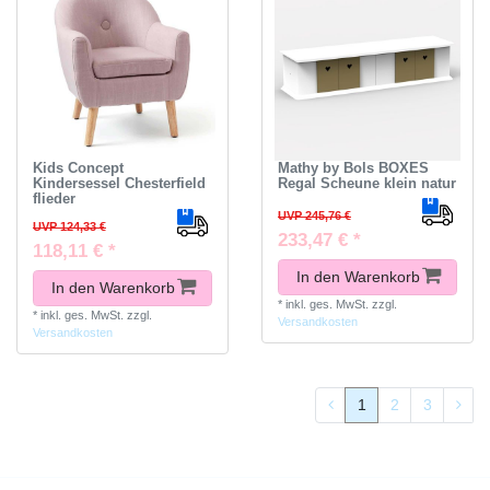
Kids Concept
Mathy by Bols BOXES
Kindersessel Chesterfield
Regal Scheune klein natur
flieder
UVP 245,76 €
UVP 124,33 €
233,47 € *
118,11 € *
In den Warenkorb
In den Warenkorb
*
inkl. ges. MwSt.
zzgl.
*
inkl. ges. MwSt.
zzgl.
Versandkosten
Versandkosten
1
2
3