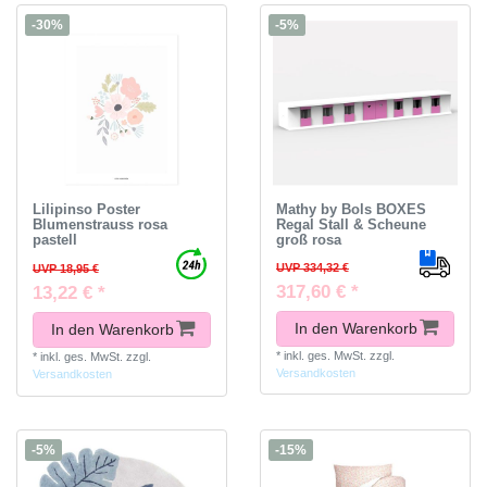
-30%
-5%
Lilipinso Poster
Mathy by Bols BOXES
Blumenstrauss rosa
Regal Stall & Scheune
pastell
groß rosa
UVP 334,32 €
UVP 18,95 €
317,60 € *
13,22 € *
In den Warenkorb
In den Warenkorb
*
inkl. ges. MwSt.
zzgl.
*
inkl. ges. MwSt.
zzgl.
Versandkosten
Versandkosten
-5%
-15%