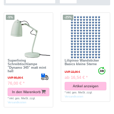
-5%
-25%
Superliving
Lilipinso Wandsticker
Schreibtischlampe
Basics kleine Sterne
"Dynamo 345" matt mint
hell
UVP 22,00 €
ab 16,54 € *
UVP 80,00 €
76,00 € *
Artikel anzeigen
In den Warenkorb
*
inkl. ges. MwSt.
zzgl.
Versandkosten
*
inkl. ges. MwSt.
zzgl.
Versandkosten