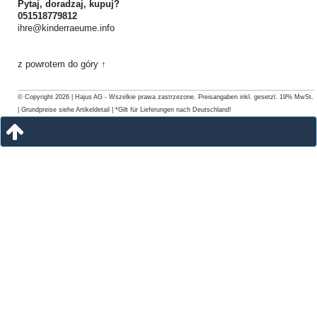
Pytaj, doradzaj, kupuj?
051518779812
ihre@kinderraeume.info
z powrotem do góry ↑
© Copyright 2026 | Hajus AG - Wszelkie prawa zastrzezone. Preisangaben inkl. gesetzl. 19% MwSt.
| Grundpreise siehe Artikeldetail | *Gilt für Lieferungen nach Deutschland!