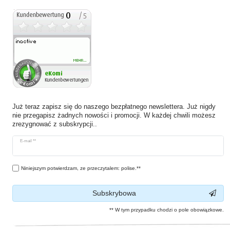
Już teraz zapisz się do naszego bezpłatnego newslettera. Już nigdy
nie przegapisz żadnych nowości i promocji. W każdej chwili możesz
zrezygnować z subskrypcji..
Ceres::Template.newsletterHoneypotLabel
E-mail **
Niniejszym potwierdzam, ze przeczytalem: polise.**
Subskrybowa
** W tym przypadku chodzi o pole obowiązkowe.