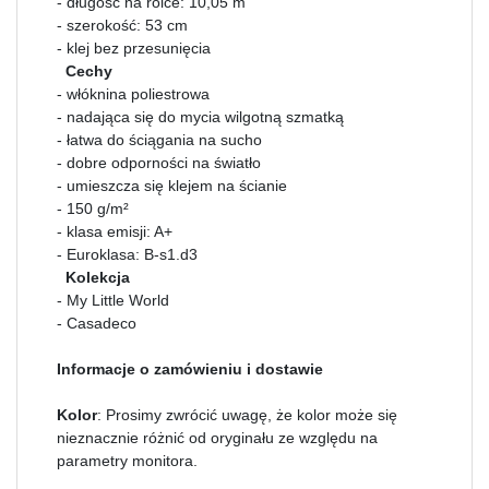
- długość na rolce: 10,05 m
- szerokość: 53 cm
- klej bez przesunięcia
Cechy
- włóknina poliestrowa
- nadająca się do mycia wilgotną szmatką
- łatwa do ściągania na sucho
- dobre odporności na światło
- umieszcza się klejem na ścianie
- 150 g/m²
- klasa emisji: A+
- Euroklasa: B-s1.d3
Kolekcja
- My Little World
- Casadeco
Informacje o zamówieniu i dostawie
Kolor
: Prosimy zwrócić uwagę, że kolor może się
nieznacznie różnić od oryginału ze względu na
parametry monitora.