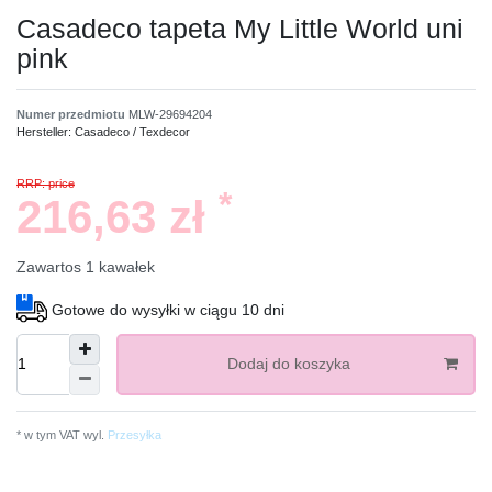
Casadeco tapeta My Little World uni
pink
Numer przedmiotu
MLW-29694204
Hersteller:
Casadeco / Texdecor
RRP: price
*
216,63 zł
Zawartos
1
kawałek
Gotowe do wysyłki w ciągu 10 dni
Dodaj do koszyka
* w tym VAT wyl.
Przesyłka