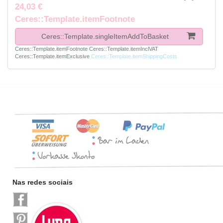
24,03 €
Ceres::Template.itemFootnote
Ceres::Template.singleItemAddToBasket
Ceres::Template.itemFootnote
Ceres::Template.itemInclVAT
Ceres::Template.itemExclusive
Ceres::Template.itemShippingCosts
Nas redes sociais