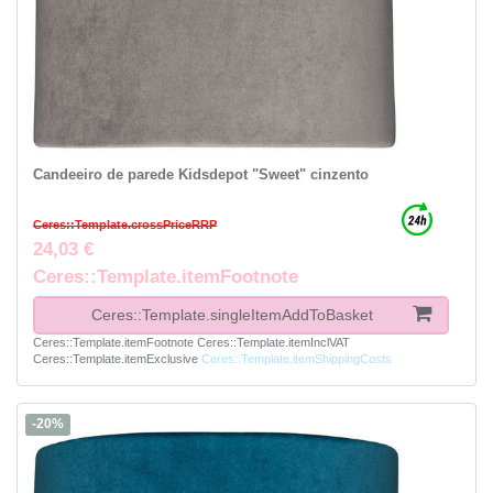
Candeeiro de parede Kidsdepot "Sweet" cinzento
Ceres::Template.crossPriceRRP
24,03 €
Ceres::Template.itemFootnote
Ceres::Template.singleItemAddToBasket
Ceres::Template.itemFootnote
Ceres::Template.itemInclVAT
Ceres::Template.itemExclusive
Ceres::Template.itemShippingCosts
-20%