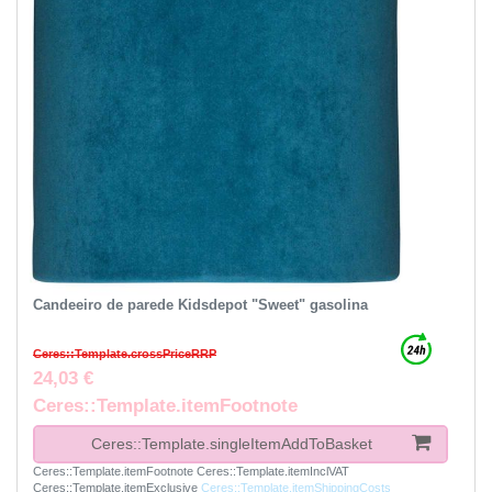
Candeeiro de parede Kidsdepot "Sweet" gasolina
Ceres::Template.crossPriceRRP
24,03 €
Ceres::Template.itemFootnote
Ceres::Template.singleItemAddToBasket
Ceres::Template.itemFootnote
Ceres::Template.itemInclVAT
Ceres::Template.itemExclusive
Ceres::Template.itemShippingCosts