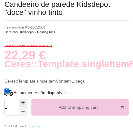
Candeeiro de parede Kidsdepot
"doce" vinho tinto
Item number
KD-20012003
Hersteller:
Kidsdepot / Coming Kids
Ceres::Template.crossPriceRRP
22,29 €
Ceres::Template.singleItem
Ceres::Template.singleItemContent
1
peça
Actualmente não disponível.
Add to shopping cart
* Incl. VAT excl.
Shipping