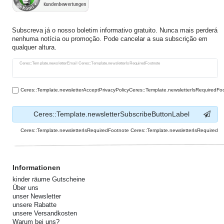
Subscreva já o nosso boletim informativo gratuito. Nunca mais perderá
nenhuma notícia ou promoção. Pode cancelar a sua subscrição em
qualquer altura.
Ceres::Template.newsletterHoneypotLabel
Ceres::Template.newsletterEmail Ceres::Template.newsletterIsRequiredFootnote
Ceres::Template.newsletterAcceptPrivacyPolicyCeres::Template.newsletterIsRequiredFo
Ceres::Template.newsletterSubscribeButtonLabel
Ceres::Template.newsletterIsRequiredFootnote Ceres::Template.newsletterIsRequired
Informationen
kinder räume Gutscheine
Über uns
unser Newsletter
unsere Rabatte
unsere Versandkosten
Warum bei uns?