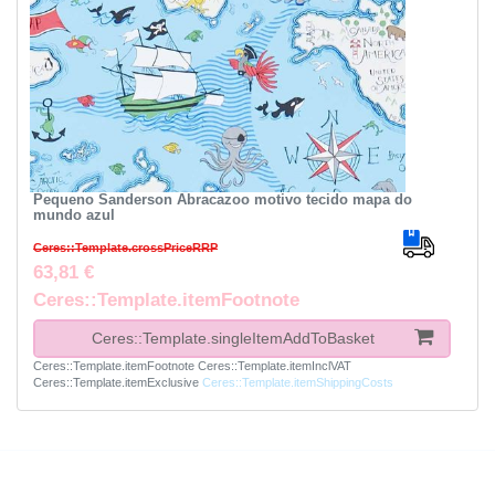
Pequeno Sanderson Abracazoo motivo tecido mapa do
mundo azul
Ceres::Template.crossPriceRRP
63,81 €
Ceres::Template.itemFootnote
Ceres::Template.singleItemAddToBasket
Ceres::Template.itemFootnote
Ceres::Template.itemInclVAT
Ceres::Template.itemExclusive
Ceres::Template.itemShippingCosts