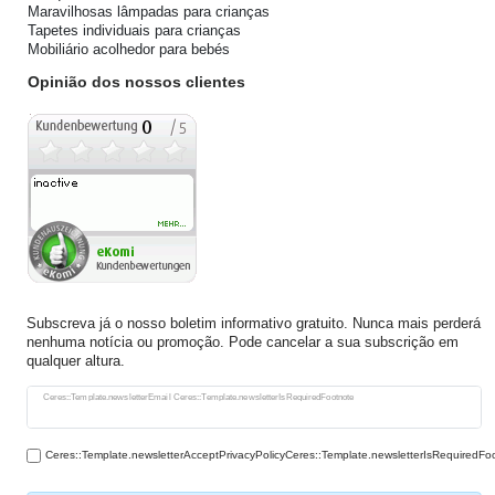
Maravilhosas lâmpadas para crianças
Tapetes individuais para crianças
Mobiliário acolhedor para bebés
Opinião dos nossos clientes
Subscreva já o nosso boletim informativo gratuito. Nunca mais perderá
nenhuma notícia ou promoção. Pode cancelar a sua subscrição em
qualquer altura.
Ceres::Template.newsletterHoneypotLabel
Ceres::Template.newsletterEmail Ceres::Template.newsletterIsRequiredFootnote
Ceres::Template.newsletterAcceptPrivacyPolicyCeres::Template.newsletterIsRequiredFo