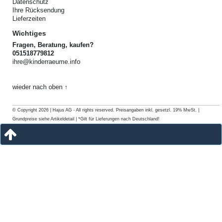
Datenschutz
Ihre Rücksendung
Lieferzeiten
Wichtiges
Fragen, Beratung, kaufen?
051518779812
ihre@kinderraeume.info
wieder nach oben ↑
© Copyright 2026 | Hajus AG - All rights reserved. Preisangaben inkl. gesetzl. 19% MwSt. |
Grundpreise siehe Artikeldetail | *Gilt für Lieferungen nach Deutschland!