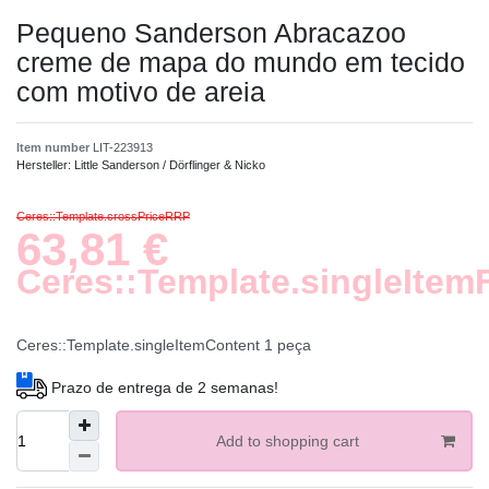
Pequeno Sanderson Abracazoo
creme de mapa do mundo em tecido
com motivo de areia
Item number
LIT-223913
Hersteller:
Little Sanderson / Dörflinger & Nicko
Ceres::Template.crossPriceRRP
63,81 €
Ceres::Template.singleItem
Ceres::Template.singleItemContent
1
peça
Prazo de entrega de 2 semanas!
Add to shopping cart