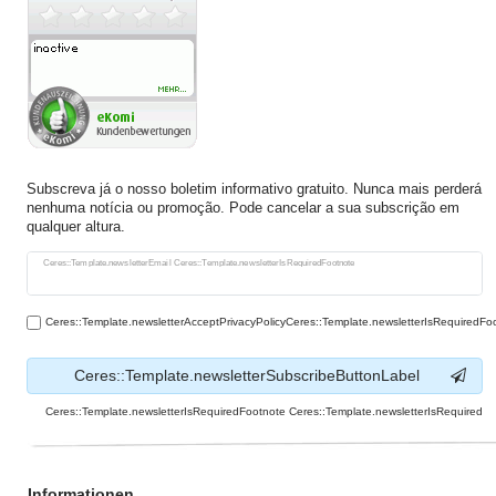
Subscreva já o nosso boletim informativo gratuito. Nunca mais perderá
nenhuma notícia ou promoção. Pode cancelar a sua subscrição em
qualquer altura.
Ceres::Template.newsletterHoneypotLabel
Ceres::Template.newsletterEmail Ceres::Template.newsletterIsRequiredFootnote
Ceres::Template.newsletterAcceptPrivacyPolicyCeres::Template.newsletterIsRequiredFo
Ceres::Template.newsletterSubscribeButtonLabel
Ceres::Template.newsletterIsRequiredFootnote Ceres::Template.newsletterIsRequired
Informationen