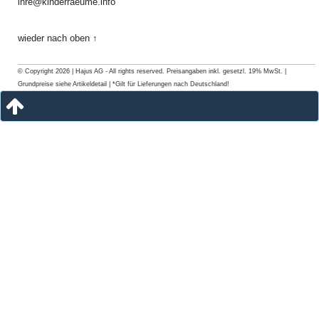
ihre@kinderraeume.info
wieder nach oben ↑
© Copyright 2026 | Hajus AG - All rights reserved. Preisangaben inkl. gesetzl. 19% MwSt. |
Grundpreise siehe Artikeldetail | *Gilt für Lieferungen nach Deutschland!