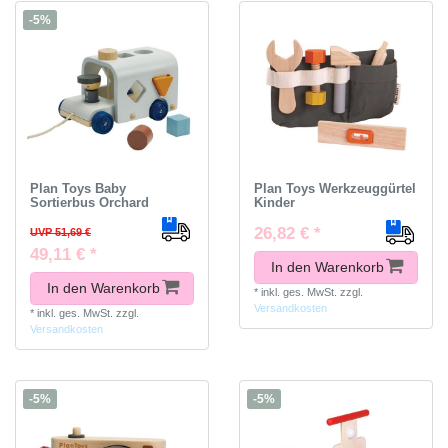
-5%
Plan Toys Baby
Plan Toys Werkzeuggürtel
Sortierbus Orchard
Kinder
26,82 € *
UVP 51,69 €
49,11 € *
In den Warenkorb
In den Warenkorb
*
inkl. ges. MwSt.
zzgl.
Versandkosten
*
inkl. ges. MwSt.
zzgl.
Versandkosten
-5%
-5%