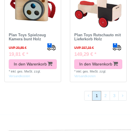
Plan Toys Spielzeug
Plan Toys Rutschauto mit
Kamera bunt Holz
Lieferkorb Holz
UVP 20,85 €
UVP 157,15 €
19,81 € *
149,29 € *
In den Warenkorb
In den Warenkorb
*
inkl. ges. MwSt.
zzgl.
*
inkl. ges. MwSt.
zzgl.
Versandkosten
Versandkosten
1
2
3