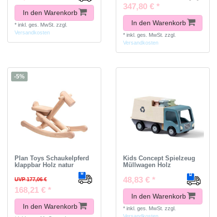
347,80 € *
In den Warenkorb
In den Warenkorb
*
inkl. ges. MwSt.
zzgl.
Versandkosten
*
inkl. ges. MwSt.
zzgl.
Versandkosten
-5%
Plan Toys Schaukelpferd
Kids Concept Spielzeug
klappbar Holz natur
Müllwagen Holz
48,83 € *
UVP 177,06 €
168,21 € *
In den Warenkorb
In den Warenkorb
*
inkl. ges. MwSt.
zzgl.
Versandkosten