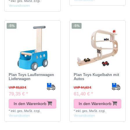
*
inkl. ges. MwSt.
zzgl.
Versandkosten
-5%
-5%
Plan Toys Lauflernwagen
Plan Toys Kugelbahn mit
Lieferwagen
Autos
UVP 83,53 €
UVP 64,63 €
79,35 € *
61,40 € *
In den Warenkorb
In den Warenkorb
*
inkl. ges. MwSt.
zzgl.
*
inkl. ges. MwSt.
zzgl.
Versandkosten
Versandkosten