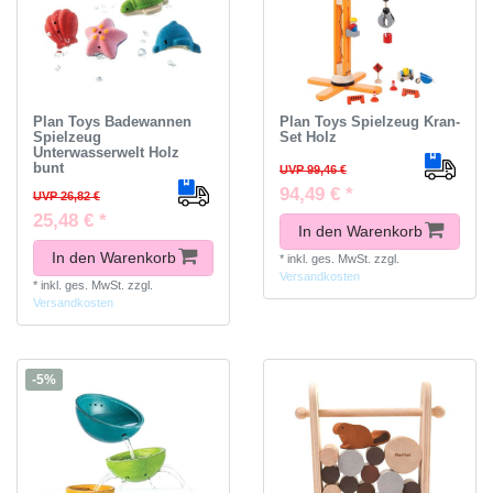
Plan Toys Badewannen
Plan Toys Spielzeug Kran-
Spielzeug
Set Holz
Unterwasserwelt Holz
bunt
UVP 99,46 €
94,49 € *
UVP 26,82 €
25,48 € *
In den Warenkorb
In den Warenkorb
*
inkl. ges. MwSt.
zzgl.
Versandkosten
*
inkl. ges. MwSt.
zzgl.
Versandkosten
-5%