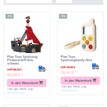
-5%
-5%
Plan Toys Spielzeug
Plan Toys
Piratenschiff Holz
Spielzeughandy Holz
schwarz
UVP 16,86 €
UVP 99,46 €
16,02 € *
94,49 € *
In den Warenkorb
In den Warenkorb
*
inkl. ges. MwSt.
zzgl.
*
inkl. ges. MwSt.
zzgl.
Versandkosten
Versandkosten