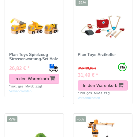
-21%
Plan Toys Spielzeug
Plan Toys Arztkoffer
Strassenwartung-Set Holz
26,82 € *
UVP 39,95 €
31,49 € *
In den Warenkorb
In den Warenkorb
*
inkl. ges. MwSt.
zzgl.
Versandkosten
*
inkl. ges. MwSt.
zzgl.
Versandkosten
-5%
-5%