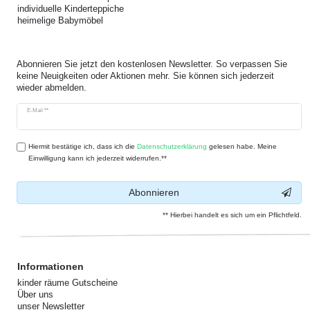
individuelle Kinderteppiche
heimelige Babymöbel
Abonnieren Sie jetzt den kostenlosen Newsletter. So verpassen Sie
keine Neuigkeiten oder Aktionen mehr. Sie können sich jederzeit
wieder abmelden.
Newsletter
E-Mail **
Honig
Hiermit bestätige ich, dass ich die
Daten­schutz­erklärung
gelesen habe. Meine
Einwilligung kann ich jederzeit widerrufen.**
Abonnieren
** Hierbei handelt es sich um ein Pflichtfeld.
Informationen
kinder räume Gutscheine
Über uns
unser Newsletter