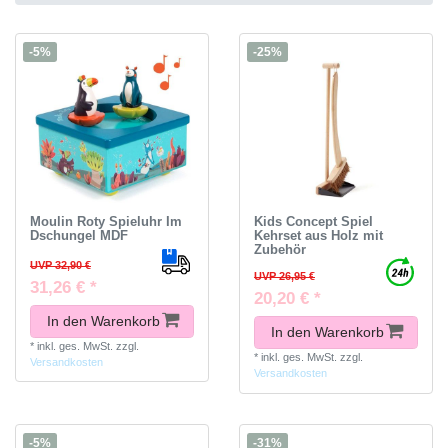
-5%
-25%
Moulin Roty Spieluhr Im
Kids Concept Spiel
Dschungel MDF
Kehrset aus Holz mit
Zubehör
UVP 32,90 €
UVP 26,95 €
31,26 € *
20,20 € *
In den Warenkorb
In den Warenkorb
*
inkl. ges. MwSt.
zzgl.
*
inkl. ges. MwSt.
zzgl.
Versandkosten
Versandkosten
-5%
-31%