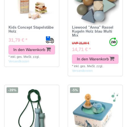
Kids Concept Stapelstäbe
Liewood "Anna" Rassel
Holz
Kugeln Holz blau Multi
Mix
31,79 € *
UVP 21,00 €
14,71 € *
In den Warenkorb
*
inkl. ges. MwSt.
zzgl.
In den Warenkorb
Versandkosten
*
inkl. ges. MwSt.
zzgl.
Versandkosten
-39%
-5%