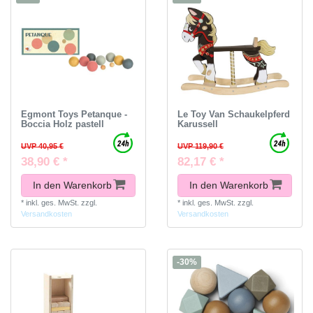
Egmont Toys Petanque -
Le Toy Van Schaukelpferd
Boccia Holz pastell
Karussell
UVP 40,95 €
UVP 119,90 €
38,90 € *
82,17 € *
In den Warenkorb
In den Warenkorb
*
inkl. ges. MwSt.
zzgl.
*
inkl. ges. MwSt.
zzgl.
Versandkosten
Versandkosten
-30%