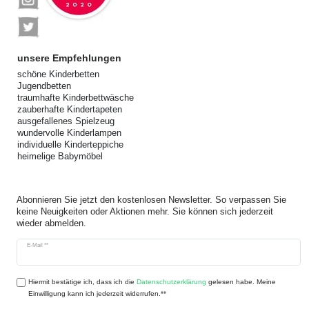
unsere Empfehlungen
schöne Kinderbetten
Jugendbetten
traumhafte Kinderbettwäsche
zauberhafte Kindertapeten
ausgefallenes Spielzeug
wundervolle Kinderlampen
individuelle Kinderteppiche
heimelige Babymöbel
Abonnieren Sie jetzt den kostenlosen Newsletter. So verpassen Sie
keine Neuigkeiten oder Aktionen mehr. Sie können sich jederzeit
wieder abmelden.
Newsletter
E-Mail **
Honig
Hiermit bestätige ich, dass ich die
Daten­schutz­erklärung
gelesen habe. Meine
Einwilligung kann ich jederzeit widerrufen.**