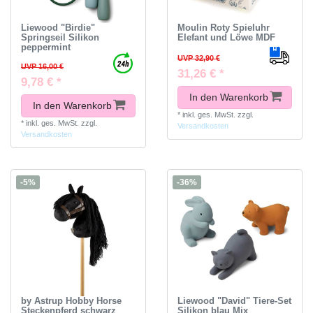
Liewood "Birdie"
Moulin Roty Spieluhr
Springseil Silikon
Elefant und Löwe MDF
peppermint
UVP 32,90 €
UVP 16,00 €
31,26 € *
9,78 € *
In den Warenkorb
In den Warenkorb
*
inkl. ges. MwSt.
zzgl.
*
inkl. ges. MwSt.
zzgl.
Versandkosten
Versandkosten
-5%
-36%
by Astrup Hobby Horse
Liewood "David" Tiere-Set
Steckenpferd schwarz
Silikon blau Mix