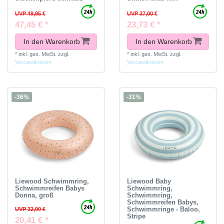
UVP 49,95 €
UVP 37,00 €
47,45 € *
23,73 € *
In den Warenkorb
In den Warenkorb
*
inkl. ges. MwSt.
zzgl.
*
inkl. ges. MwSt.
zzgl.
Versandkosten
Versandkosten
-36%
-31%
Liewood Schwimmring,
Liewood Baby
Schwimmreifen Babys
Schwimmring,
Donna, groß
Schwimmring,
Schwimmreifen Babys,
Schwimmringe - Baloo,
UVP 32,00 €
Stripe
20,41 € *