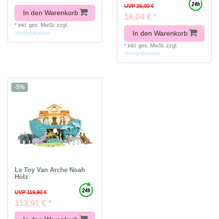
UVP 26,00 €
In den Warenkorb
18,04 € *
*
inkl. ges. MwSt.
zzgl.
In den Warenkorb
Versandkosten
*
inkl. ges. MwSt.
zzgl.
Versandkosten
-5%
Le Toy Van Arche Noah
Holz
UVP 119,90 €
113,91 € *