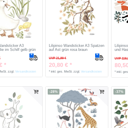
 Wandsticker A3
Lilipinso Wandsticker A3 Spatzen
Lilipin
ie im Schilf gelb grün
auf Ast grün rosa braun
und Has
€
UVP 21,89 €
UVP 119,
€ *
20,80 € *
80,50
 MwSt.
zzgl.
Versandkosten
*
inkl. ges. MwSt.
zzgl.
Versandkosten
*
inkl. ge
-28%
-37%