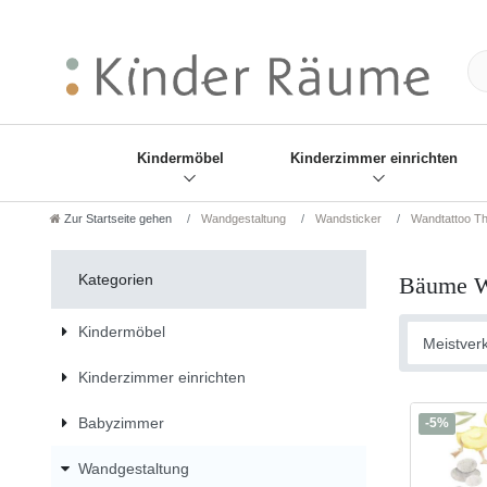
❋
Sie haben den Gesch
Kindermöbel
Kinderzimmer einrichten
Zur Startseite gehen
Wandgestaltung
Wandsticker
Wandtattoo T
Kategorien
Bäume W
Kindermöbel
Kinderzimmer einrichten
Babyzimmer
-5%
Wandgestaltung