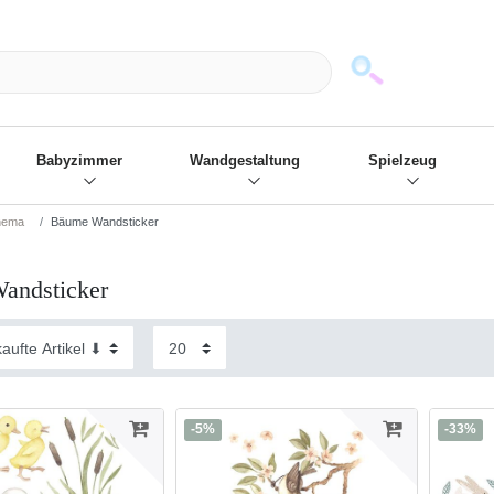
mack und wir die passenden Sachen
❋
- Focus: "Beste Online Shops 2
Babyzimmer
Wandgestaltung
Spielzeug
hema
Bäume Wandsticker
andsticker
-5%
-33%