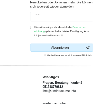
Neuigkeiten oder Aktionen mehr. Sie können
sich jederzeit wieder abmelden.
Newsletter
E-Mail **
Honig
Hiermit bestätige ich, dass ich die
Daten­schutz­
erklärung
gelesen habe. Meine Einwilligung kann
ich jederzeit widerrufen.**
Abonnieren
** Hierbei handelt es sich um ein Pflichtfeld.
Wichtiges
Fragen, Beratung, kaufen?
051518779812
ihre@kinderraeume.info
wieder nach oben ↑