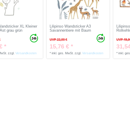
Wandsticker XL Kleiner
Lilipinso Wandsticker A3
Lilipin
 Ast grau grün
Savannentiere mit Baum
Rotkehl
€
UVP 22,00 €
UVP 49,9
€ *
15,76 € *
31,54
 MwSt.
zzgl.
Versandkosten
*
inkl. ges. MwSt.
zzgl.
Versandkosten
*
inkl. ge