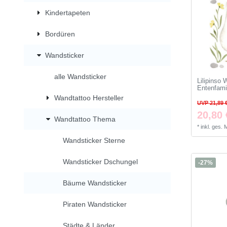
Kindertapeten
Bordüren
Wandsticker
alle Wandsticker
Lilipinso
Entenfamil
Wandtattoo Hersteller
UVP 21,89 
20,80 
Wandtattoo Thema
*
inkl. ges.
Wandsticker Sterne
Wandsticker Dschungel
-27%
Bäume Wandsticker
Piraten Wandsticker
Städte & Länder