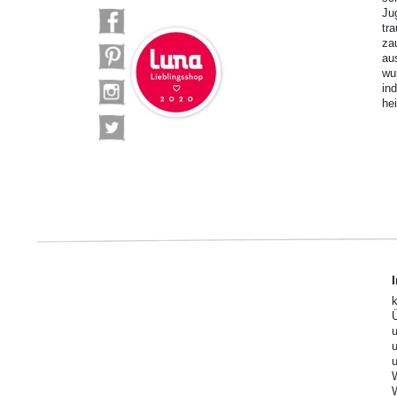
Ju
tr
za
au
wu
in
he