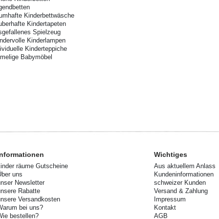
gendbetten
aumhafte Kinderbettwäsche
uberhafte Kindertapeten
sgefallenes Spielzeug
ndervolle Kinderlampen
dividuelle Kinderteppiche
imelige Babymöbel
Informationen
Wichtiges
kinder räume Gutscheine
Aus aktuellem Anlass
Über uns
Kundeninformationen
unser Newsletter
schweizer Kunden
unsere Rabatte
Versand & Zahlung
unsere Versandkosten
Impressum
Warum bei uns?
Kontakt
Wie bestellen?
AGB