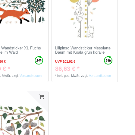
so Wandsticker XL Fuchs
Lilipinso Wandsticker Messlatte
e im Wald
Baum mit Koala grün koralle
90 €
UVP 101,92 €
 € *
86,63 € *
s. MwSt.
zzgl.
Versandkosten
*
inkl. ges. MwSt.
zzgl.
Versandkosten