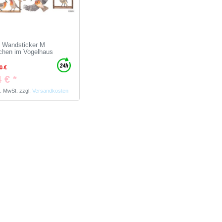
so Wandsticker M
chen im Vogelhaus
0 €
 € *
s. MwSt.
zzgl.
Versandkosten