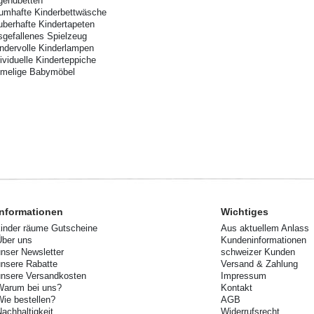
gendbetten
aumhafte Kinderbettwäsche
uberhafte Kindertapeten
sgefallenes Spielzeug
ndervolle Kinderlampen
dividuelle Kinderteppiche
imelige Babymöbel
Informationen
Wichtiges
kinder räume Gutscheine
Aus aktuellem Anlass
Über uns
Kundeninformationen
unser Newsletter
schweizer Kunden
unsere Rabatte
Versand & Zahlung
unsere Versandkosten
Impressum
Warum bei uns?
Kontakt
Wie bestellen?
AGB
Nachhaltigkeit
Widerrufsrecht