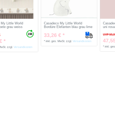
My Little World
Casadeco My Little World
Casadec
pete grau weiss
Bordüre Elefanten blau grau lime
uni rosa
33,26 € *
UVP 50,0
€
47,55
€ *
*
inkl. ges. MwSt.
zzgl.
Versandkosten
*
inkl. ge
 MwSt.
zzgl.
Versandkosten