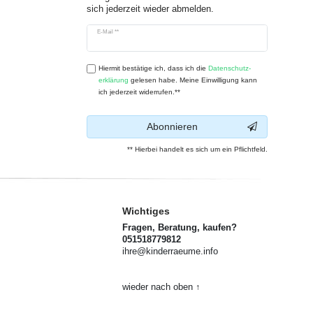
sich jederzeit wieder abmelden.
Newsletter
E-Mail **
Honig
Hiermit bestätige ich, dass ich die
Daten­schutz­
erklärung
gelesen habe. Meine Einwilligung kann
ich jederzeit widerrufen.**
Abonnieren
** Hierbei handelt es sich um ein Pflichtfeld.
Wichtiges
Fragen, Beratung, kaufen?
051518779812
ihre@kinderraeume.info
wieder nach oben ↑