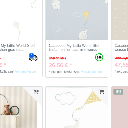
My Little World Stoff
Casadeco My Little World Stoff
Casadec
chen grau rosa
Elefanten hellblau lime weiss
weisse 
€
UVP 50,0
UVP 34,50 €
€ *
47,55
26,56 € *
 MwSt.
zzgl.
Versandkosten
*
inkl. ge
*
inkl. ges. MwSt.
zzgl.
Versandkosten
-5%