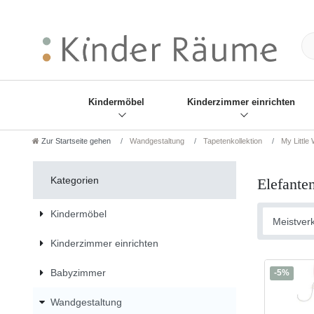
❋
Sie haben den Gesch
Kindermöbel
Kinderzimmer einrichten
Zur Startseite gehen
Wandgestaltung
Tapetenkollektion
My Little 
Kategorien
Elefante
Kindermöbel
Kinderzimmer einrichten
Babyzimmer
-5%
Wandgestaltung