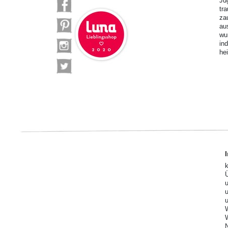
Ju
tr
za
au
wu
in
he