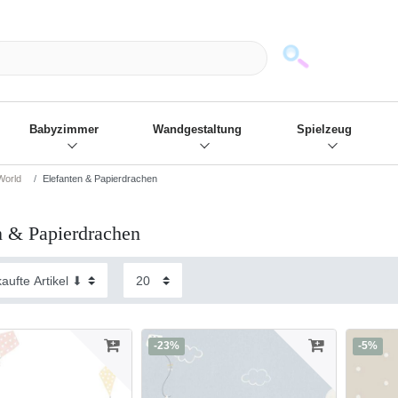
mack und wir die passenden Sachen
❋
- Focus: "Beste Online Shops 2
Babyzimmer
Wandgestaltung
Spielzeug
World
Elefanten & Papierdrachen
n & Papierdrachen
-23%
-5%