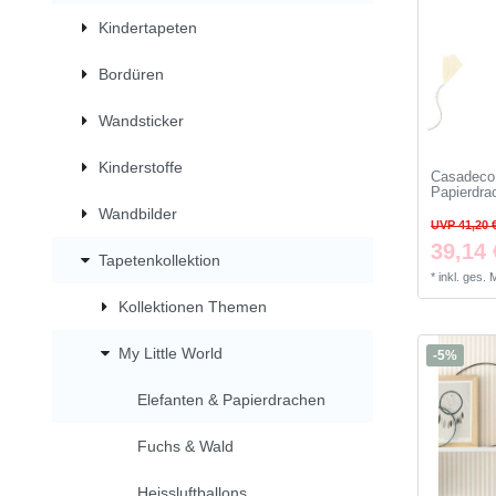
Kindertapeten
Bordüren
Wandsticker
Kinderstoffe
Casadeco 
Papierdra
Wandbilder
UVP 41,20 
39,14 
Tapetenkollektion
*
inkl. ges.
Kollektionen Themen
My Little World
-5%
Elefanten & Papierdrachen
Fuchs & Wald
Heissluftballons