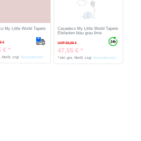
o My Little World Tapete
Casadeco My Little World Tapete
Elefanten blau grau lime
5 €
UVP 50,05 €
 € *
47,55 € *
s. MwSt.
zzgl.
Versandkosten
*
inkl. ges. MwSt.
zzgl.
Versandkosten