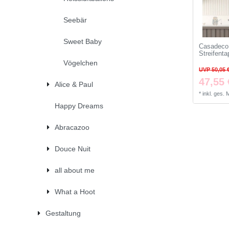
Seebär
Sweet Baby
Casadeco 
Streifenta
Vögelchen
UVP 50,05 
47,55 
Alice & Paul
*
inkl. ges.
Happy Dreams
Abracazoo
Douce Nuit
all about me
What a Hoot
Gestaltung