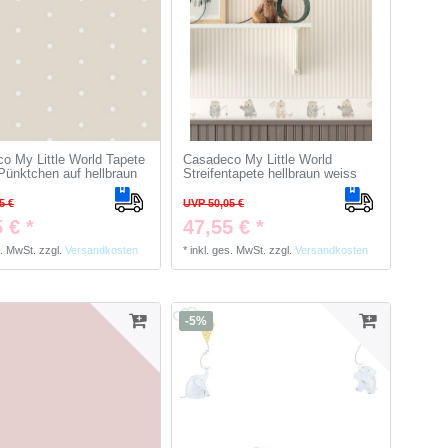
o My Little World Tapete
Casadeco My Little World
Pünktchen auf hellbraun
Streifentapete hellbraun weiss
5 €
UVP 50,05 €
 € *
47,55 € *
s. MwSt.
zzgl.
Versandkosten
*
inkl. ges. MwSt.
zzgl.
Versandkosten
-5%