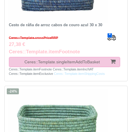
Cesto de ráfia de arroz cabos de couro azul 30 x 30
Ceres::Template.crossPriceRRP
27,38 €
Ceres::Template.itemFootnote
Ceres::Template.singleItemAddToBasket
Ceres::Template.itemFootnote
Ceres::Template.itemInclVAT
Ceres::Template.itemExclusive
Ceres::Template.itemShippingCosts
-24%