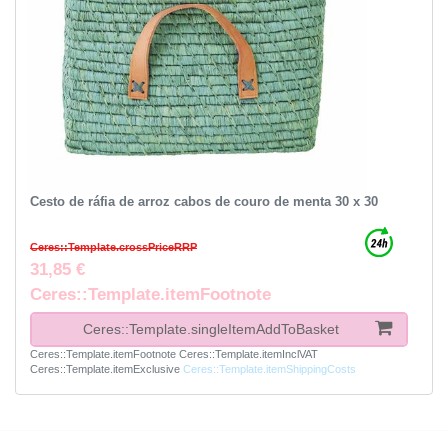
Cesto de ráfia de arroz cabos de couro de menta 30 x 30
Ceres::Template.crossPriceRRP
31,85 €
Ceres::Template.itemFootnote
Ceres::Template.singleItemAddToBasket
Ceres::Template.itemFootnote
Ceres::Template.itemInclVAT
Ceres::Template.itemExclusive
Ceres::Template.itemShippingCosts