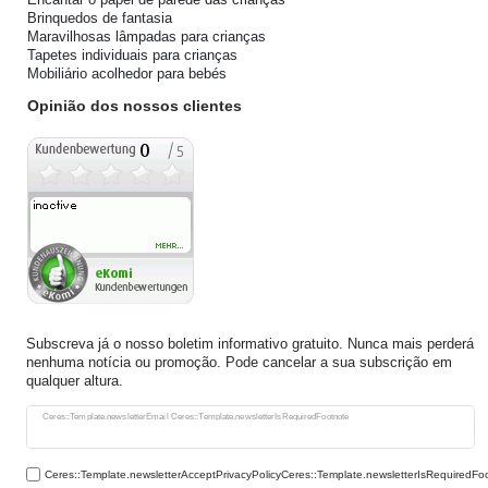
Brinquedos de fantasia
Maravilhosas lâmpadas para crianças
Tapetes individuais para crianças
Mobiliário acolhedor para bebés
Opinião dos nossos clientes
Subscreva já o nosso boletim informativo gratuito. Nunca mais perderá
nenhuma notícia ou promoção. Pode cancelar a sua subscrição em
qualquer altura.
Ceres::Template.newsletterHoneypotLabel
Ceres::Template.newsletterEmail Ceres::Template.newsletterIsRequiredFootnote
Ceres::Template.newsletterAcceptPrivacyPolicyCeres::Template.newsletterIsRequiredFo