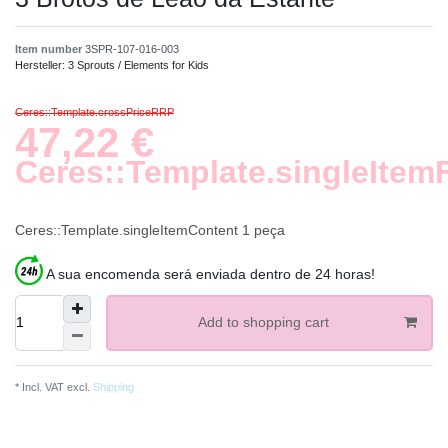
Item number
3SPR-107-016-003
Hersteller:
3 Sprouts / Elements for Kids
Ceres::Template.crossPriceRRP
47,22 €
Ceres::Template.singleItem
Ceres::Template.singleItemContent
1
peça
A sua encomenda será enviada dentro de 24 horas!
Add to shopping cart
* Incl. VAT excl.
Shipping