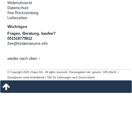
Widerrufsrecht
Datenschutz
Ihre Rücksendung
Lieferzeiten
Wichtiges
Fragen, Beratung, kaufen?
051518779812
ihre@kinderraeume.info
wieder nach oben ↑
© Copyright 2026 | Hajus AG - All rights reserved. Preisangaben inkl. gesetzl. 19% MwSt. |
Grundpreise siehe Artikeldetail | *Gilt für Lieferungen nach Deutschland!