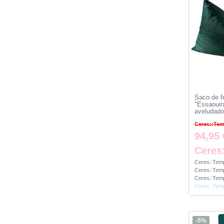
Saco de f
"Essaouir
aveludad
Ceres::Tem
94,95 
Ceres
Ceres::Temp
Ceres::Temp
Ceres::Temp
Ceres::Temp
-5%