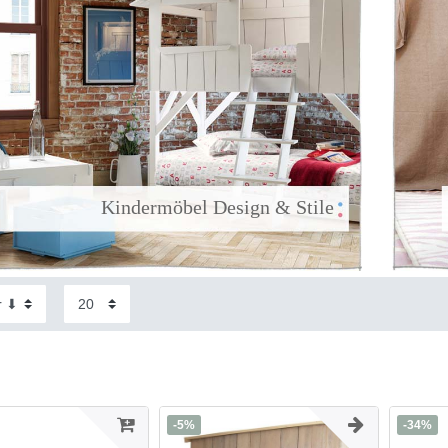
                 Kindermöbel Design & Stile

-5%
-34%