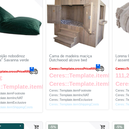
eijão nobodinoz
Cama de madeira maciça
Lorena 
a" Savanna verde
Dutchwood alcove bed
/ assent
o
Ceres::Template.crossPriceRRP
Ceres::T
plate.crossPriceRRP
Ceres::Template.itemFromPr
111,
€
Ceres::Template.itemFootno
Cere
::Template.itemFootnote
Ceres::Template.itemFootnote
Ceres::T
late.itemFootnote
Ceres::Template.itemInclVAT
Ceres::Te
late.itemInclVAT
Ceres::Template.itemExclusive
Ceres::Te
late.itemExclusive
Ceres::Template.itemShippingCosts
Ceres::T
late.itemShippingCosts
-5%
-5%