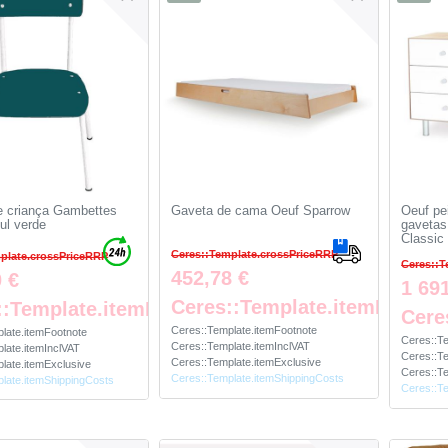
e criança Gambettes
Gaveta de cama Oeuf Sparrow
Oeuf pe
ul verde
gavetas
Classic
Ceres::Template.crossPriceRRP
plate.crossPriceRRP
Ceres::T
452,78 €
 €
1 69
Ceres::Template.itemFootno
::Template.itemFootnote
Cere
Ceres::Template.itemFootnote
late.itemFootnote
Ceres::T
Ceres::Template.itemInclVAT
late.itemInclVAT
Ceres::Te
Ceres::Template.itemExclusive
late.itemExclusive
Ceres::Te
Ceres::Template.itemShippingCosts
late.itemShippingCosts
Ceres::T