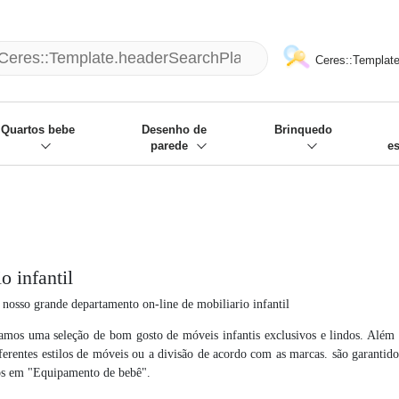
mack und wir die passenden Sachen
❋
- Focus: "Beste Online Shops 2
Ceres::Template
Quartos bebe
Desenho de
Brinquedo
parede
e
o infantil
nosso grande departamento on-line de mobiliario infantil
amos uma seleção de bom gosto de móveis infantis exclusivos e lindos. Além d
ferentes estilos de móveis ou a divisão de acordo com as marcas. são garanti
os em "Equipamento de bebê".