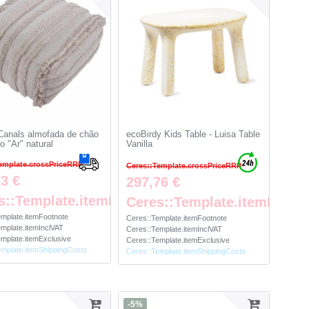
Canals almofada de chão
ecoBirdy Kids Table - Luisa Table
o "Ar" natural
Vanilla
emplate.crossPriceRRP
Ceres::Template.crossPriceRRP
ice
23 €
297,76 €
te
s::Template.itemFootnote
Ceres::Template.itemFootn
emplate.itemFootnote
Ceres::Template.itemFootnote
mplate.itemInclVAT
Ceres::Template.itemInclVAT
mplate.itemExclusive
Ceres::Template.itemExclusive
emplate.itemShippingCosts
Ceres::Template.itemShippingCosts
-5%