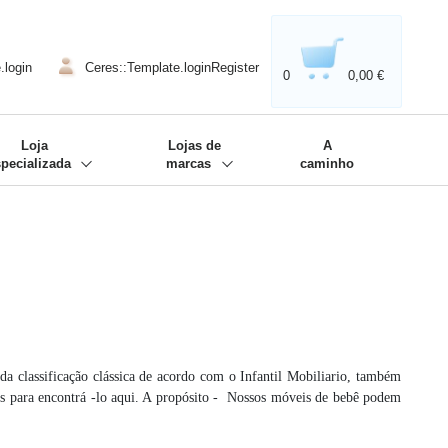
020'' - Wir sind dabei!
❋
.login
Ceres::Template.loginRegister
0
0,00 €
Loja
Lojas de
A
specializada
marcas
caminho
a classificação clássica de acordo com o Infantil Mobiliario, também
dos para encontrá -lo aqui. A propósito - Nossos móveis de bebê podem