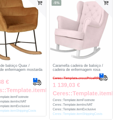
-5%
 de baloiço Quax /
Caramella cadeira de baloiço /
 de enfermagem mostarda
cadeira de enfermagem rosa
Ceres::Template.crossPriceRRP
88 €
1 139,03 €
s::Template.itemFootnote
te
Ceres::Template.itemFootn
emplate.itemFootnote
Ceres::Template.itemFootnote
mplate.itemInclVAT
Ceres::Template.itemInclVAT
mplate.itemExclusive
Ceres::Template.itemExclusive
emplate.itemShippingCosts
Ceres::Template.itemShippingCosts