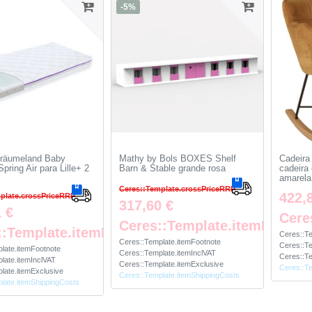
-5%
Träumeland Baby
Mathy by Bols BOXES Shelf
Cadeira
ring Air para Lille+ 2
Barn & Stable grande rosa
cadeira
amarela
Ceres::Template.crossPriceRRP
422,
plate.crossPriceRRP
317,60 €
 €
Cere
Ceres::Template.itemFootno
::Template.itemFootnote
Ceres::T
Ceres::Template.itemFootnote
Ceres::Te
late.itemFootnote
Ceres::Template.itemInclVAT
Ceres::Te
late.itemInclVAT
Ceres::Template.itemExclusive
Ceres::T
late.itemExclusive
Ceres::Template.itemShippingCosts
late.itemShippingCosts