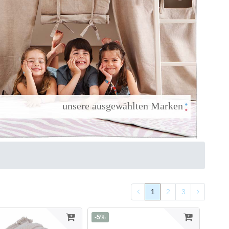
                 unsere ausgewählten Marken

1
2
3
-5%