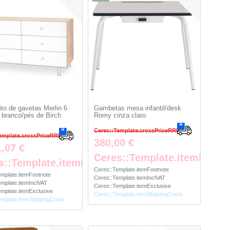
ito de gavetas Merlin 6
Gambetas mesa infantil/desk
 branco/pés de Birch
Romy cinza claro
Ceres::Template.crossPriceRRP
emplate.crossPriceRRP
380,00 €
1,07 €
te
Ceres::Template.itemFootn
s::Template.itemFootnote
Ceres::Template.itemFootnote
emplate.itemFootnote
Ceres::Template.itemInclVAT
mplate.itemInclVAT
Ceres::Template.itemExclusive
mplate.itemExclusive
Ceres::Template.itemShippingCosts
emplate.itemShippingCosts