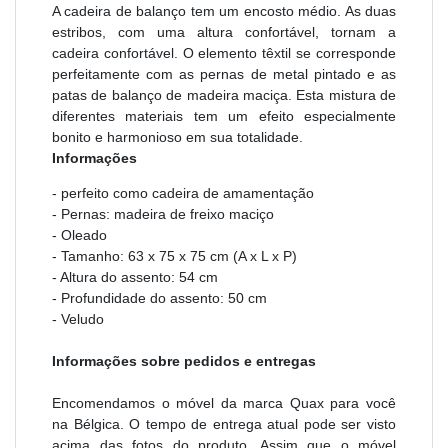
A cadeira de balanço tem um encosto médio. As duas
estribos, com uma altura confortável, tornam a
cadeira confortável. O elemento têxtil se corresponde
perfeitamente com as pernas de metal pintado e as
patas de balanço de madeira maciça. Esta mistura de
diferentes materiais tem um efeito especialmente
bonito e harmonioso em sua totalidade.
Informações
- perfeito como cadeira de amamentação
- Pernas: madeira de freixo maciço
- Oleado
- Tamanho: 63 x 75 x 75 cm (A x L x P)
- Altura do assento: 54 cm
- Profundidade do assento: 50 cm
- Veludo
Informações sobre pedidos e entregas
Encomendamos o móvel da marca Quax para você
na Bélgica. O tempo de entrega atual pode ser visto
acima das fotos do produto. Assim que o móvel