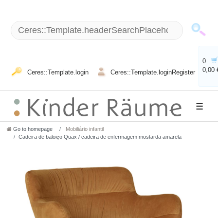
0
0,00 
Ceres::Template.login
Ceres::Template.loginRegister
☰
Go to homepage
Mobiliário infantil
Cadeira de baloiço Quax / cadeira de enfermagem mostarda amarela