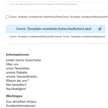
Ceres::Template.newsletterHoneypotLabel
Ceres::Template.newsletterEmail Ceres::Template.newsletterIsRequiredFootnote
Ceres::Template.newsletterAcceptPrivacyPolicyCeres::Template.newsletterIsRequiredFo
Ceres::Template.newsletterSubscribeButtonLabel
Ceres::Template.newsletterIsRequiredFootnote Ceres::Template.newsletterIsRequired
Informationen
kinder räume Gutscheine
Über uns
unser Newsletter
unsere Rabatte
unsere Versandkosten
Warum bei uns?
Wie bestellen?
Nachhaltigkeit
Wichtiges
Aus aktuellem Anlass
Kundeninformationen