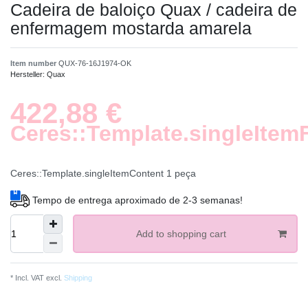
Cadeira de baloiço Quax / cadeira de
enfermagem mostarda amarela
Item number
QUX-76-16J1974-OK
Hersteller:
Quax
422,88 €
Ceres::Template.singleItem
Ceres::Template.singleItemContent
1
peça
Tempo de entrega aproximado de 2-3 semanas!
Add to shopping cart
* Incl. VAT excl.
Shipping