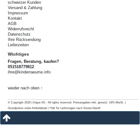
schweizer Kunden
Versand & Zahlung
Impressum
Kontakt
AGB
Widerrufsrecht
Datenschutz
Ihre Rücksendung
Lieferzeiten
Wichtiges
Fragen, Beratung, kaufen?
051518779812
ihre@kinderraeume.info
wieder nach oben ↑
© Copyright 2026 | Hajus AG - All rights reserved. Preisangaben inkl. gesetzl. 19% MwSt. |
Grundpreise siehe Artikeldetail | *Gilt für Lieferungen nach Deutschland!