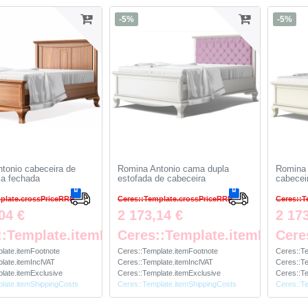
-5%
-5%
tonio cabeceira de
Romina Antonio cama dupla
Romina 
a fechada
estofada de cabeceira
cabecei
plate.crossPriceRRP
Ceres::Template.crossPriceRRP
Ceres::T
04 €
2 173,14 €
2 17
::Template.itemFootnote
Ceres::Template.itemFootno
Cere
late.itemFootnote
Ceres::Template.itemFootnote
Ceres::T
late.itemInclVAT
Ceres::Template.itemInclVAT
Ceres::Te
late.itemExclusive
Ceres::Template.itemExclusive
Ceres::Te
late.itemShippingCosts
Ceres::Template.itemShippingCosts
Ceres::T