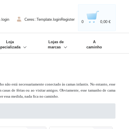
020'' - Wir sind dabei!
❋
.login
Ceres::Template.loginRegister
0
0,00 €
Loja
Lojas de
A
specializada
marcas
caminho
o não está necessariamente conectado às camas infantis. No entanto, esse
 casas de férias ou ao visitar amigos. Obviamente, esse tamanho de cama
er essa medida, nada fica no caminho.