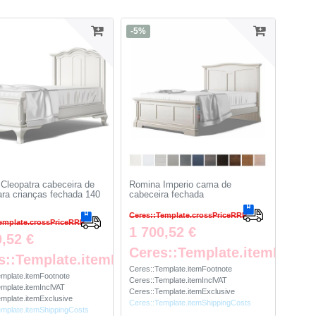
-5%
Cleopatra cabeceira de
Romina Imperio cama de
ra crianças fechada 140
cabeceira fechada
Ceres::Template.crossPriceRRP
emplate.crossPriceRRP
1 700,52 €
0,52 €
te
Ceres::Template.itemFootn
s::Template.itemFootnote
Ceres::Template.itemFootnote
emplate.itemFootnote
Ceres::Template.itemInclVAT
mplate.itemInclVAT
Ceres::Template.itemExclusive
mplate.itemExclusive
Ceres::Template.itemShippingCosts
emplate.itemShippingCosts