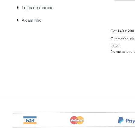
Lojas de marcas
A caminho
Cot 140 x 200
O tamanho clás
berço.
No entanto, o