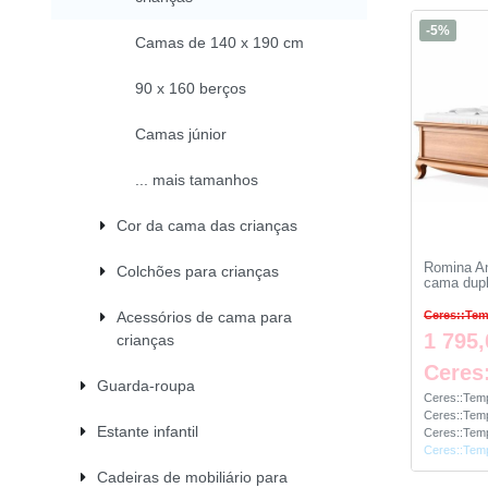
-5%
Camas de 140 x 190 cm
90 x 160 berços
Camas júnior
... mais tamanhos
Cor da cama das crianças
Romina An
Colchões para crianças
cama dupl
Acessórios de cama para
Ceres::Tem
1 795,
crianças
Ceres
Guarda-roupa
Ceres::Temp
Ceres::Temp
Estante infantil
Ceres::Temp
Ceres::Temp
Cadeiras de mobiliário para