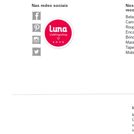
Nas redes sociais
Nos
rec
Bela
Cama
Roup
Enca
Brin
Mara
Tape
Mobi