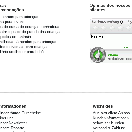
sas
Opinião dos nossos
omendações
clientes
s camas para crianças
s para jovens
a de cama de crianças sonhadoras
ntar o papel de parede das crianças
quedos de fantasia
vilhosas lâmpadas para crianças
tes individuais para crianças
liário acolhedor para bebés
Informationen
Wichtiges
kinder räume Gutscheine
Aus aktuellem Anlass
Über uns
Kundeninformationen
unser Newsletter
schweizer Kunden
unsere Rabatte
Versand & Zahlung