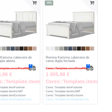
-5%
Karisma cabeceira de
Romina Karisma cabeceira de
pla aberta
cama dupla fechada
emplate.crossPriceRRP
Ceres::Template.crossPriceRRP
5,98 €
1 605,98 €
te
s::Template.itemFootnote
Ceres::Template.itemFootn
emplate.itemFootnote
Ceres::Template.itemFootnote
mplate.itemInclVAT
Ceres::Template.itemInclVAT
mplate.itemExclusive
Ceres::Template.itemExclusive
emplate.itemShippingCosts
Ceres::Template.itemShippingCosts