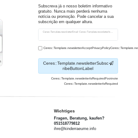
Subscreva já o nosso boletim informativo
gratuito. Nunca mais perderá nenhuma
notícia ou promoção. Pode cancelar a sua
subscrição em qualquer altura.
Ceres::Template.newsletterHoneypotLabel
Ceres::Template.newsletterEmail Ceres::Template.newsletterIsRequiredFootnote
Ceres::Template.newsletterAcceptPrivacyPolicyCeres::Template.n
Ceres::Template.newsletterSubsc
ribeButtonLabel
Ceres::Template.newsletterIsRequiredFootnote
Ceres::Template.newsletterIsRequired
Wichtiges
Fragen, Beratung, kaufen?
051518779812
ihre@kinderraeume.info