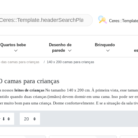
mack und wir die passenden Sachen
❋
- Focus: "Beste Online Shops 2
Ceres::Template
Quartos bebe
Desenho de
Brinquedo
parede
e
das camas para crianças
140 x 200 camas para crianças
0 camas para crianças
s nossos
leitos de crianças
No tamanho 140 x 200 cm. À primeira vista, esse tamanh
ntido quando duas crianças (irmãos) devem dormir em uma cama. Isso pode ser em
r muito bom para uma criança. Dorme confortavelmente. E se a situação da sala tiv