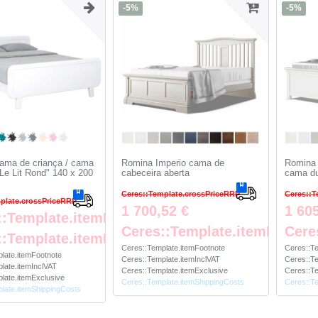
-5%
-5%
cama de criança / cama
Romina Imperio cama de
Romina 
"Le Lit Rond" 140 x 200
cabeceira aberta
cama du
Ceres::Template.crossPriceRRP
Ceres::T
plate.crossPriceRRP
1 700,52 €
1 60
::Template.itemFromPrice
Ceres::Template.itemFootno
Cere
::Template.itemFootnote
Ceres::Template.itemFootnote
Ceres::T
late.itemFootnote
Ceres::Template.itemInclVAT
Ceres::Te
late.itemInclVAT
Ceres::Template.itemExclusive
Ceres::Te
late.itemExclusive
Ceres::Template.itemShippingCosts
Ceres::T
late.itemShippingCosts