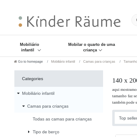
❋
Sie haben den Gesch
Mobiliário
Mobilar o quarto de uma
infantil
criança
Go to homepage
Mobiliário infantil
Camas para crianças
Tamanho 
Categories
140 x 20
aqui mostramo
Mobiliário infantil
tamanho faz se
também pode se
Camas para crianças
Todas as camas para crianças
Tipo de berço