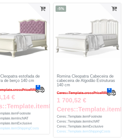
-5%
Cleopatra estofada de
Romina Cleopatra Cabeceira de
ra de berço 140 cm
cabeceira de Algodão Estruturas
140 cm
emplate.crossPriceRRP
Ceres::Template.crossPriceRRP
3,14 €
1 700,52 €
te
s::Template.itemFootnote
Ceres::Template.itemFootn
emplate.itemFootnote
Ceres::Template.itemFootnote
mplate.itemInclVAT
Ceres::Template.itemInclVAT
mplate.itemExclusive
Ceres::Template.itemExclusive
emplate.itemShippingCosts
Ceres::Template.itemShippingCosts