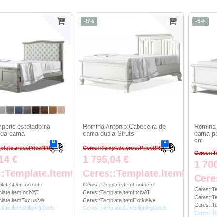
-5%
-5%
perio estofado na
Romina Antonio Cabeceira de
Romina 
 da cama
cama dupla Struts
cama pa
cm
plate.crossPriceRRP
Ceres::Template.crossPriceRRP
Ceres::T
14 €
1 795,04 €
1 70
::Template.itemFootnote
Ceres::Template.itemFootno
Cere
late.itemFootnote
Ceres::Template.itemFootnote
Ceres::T
late.itemInclVAT
Ceres::Template.itemInclVAT
Ceres::Te
late.itemExclusive
Ceres::Template.itemExclusive
Ceres::Te
late.itemShippingCosts
Ceres::Template.itemShippingCosts
Ceres::T