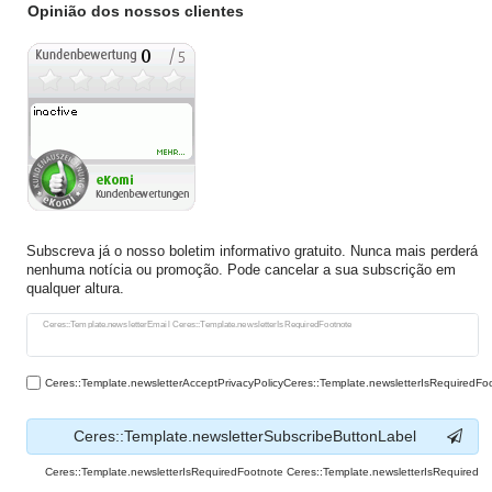
Opinião dos nossos clientes
Subscreva já o nosso boletim informativo gratuito. Nunca mais perderá
nenhuma notícia ou promoção. Pode cancelar a sua subscrição em
qualquer altura.
Ceres::Template.newsletterHoneypotLabel
Ceres::Template.newsletterEmail Ceres::Template.newsletterIsRequiredFootnote
Ceres::Template.newsletterAcceptPrivacyPolicyCeres::Template.newsletterIsRequiredFo
Ceres::Template.newsletterSubscribeButtonLabel
Ceres::Template.newsletterIsRequiredFootnote Ceres::Template.newsletterIsRequired