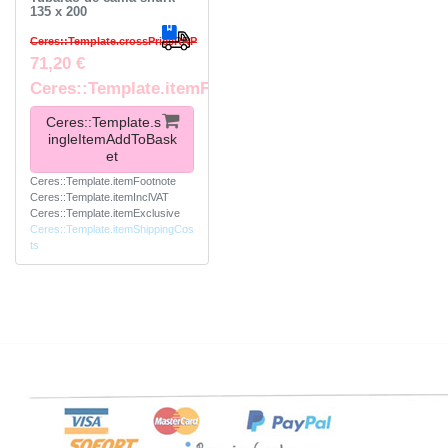
135 x 200
Ceres::Template.crossPriceRRP
71,20 €
Ceres::Template.itemFootnote
Ceres::Template.s
ingleItemAddToBask
et
Ceres::Template.itemFootnote
Ceres::Template.itemInclVAT
Ceres::Template.itemExclusive
Ceres::Template.itemShippingCos
ts