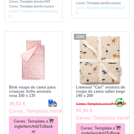
Ceres::Template.itemInclVAT
Ceres::Template.itemExclusive
Ceres::Template.itemExclusive
Ceres::Template.itemShippingCos
Ceres::Template.itemShippingCos
ts
ts
-33%
Bink roupa de cama para
Liewood "Carl" mistura de
crianças Sofie animais
roupa de cama safari bege
rosa 100 x 135
140 x 200
46,02 €
Ceres::Template.crossPriceRRP
80,50 €
Ceres::Template.itemFootnote
Ceres::Template.itemFo
Ceres::Template.s
ingleItemAddToBask
Ceres::Template.s
et
ingleItemAddToBask