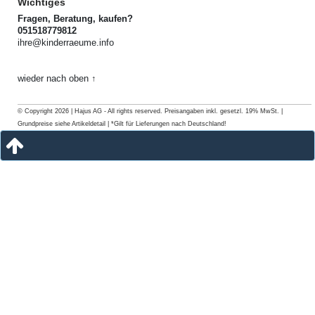
Wichtiges
Fragen, Beratung, kaufen?
051518779812
ihre@kinderraeume.info
wieder nach oben ↑
© Copyright 2026 | Hajus AG - All rights reserved. Preisangaben inkl. gesetzl. 19% MwSt. |
Grundpreise siehe Artikeldetail | *Gilt für Lieferungen nach Deutschland!