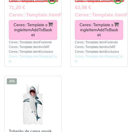
Ceres::Template.crossPriceRRP
Ceres::Template.crossPriceRRP
71,20 €
63,56 €
Ceres::Template.itemFootnote
Ceres::Template.itemFo
Ceres::Template.s
Ceres::Template.s
ingleItemAddToBask
ingleItemAddToBask
et
et
Ceres::Template.itemFootnote
Ceres::Template.itemFootnote
Ceres::Template.itemInclVAT
Ceres::Template.itemInclVAT
Ceres::Template.itemExclusive
Ceres::Template.itemExclusive
Ceres::Template.itemShippingCos
Ceres::Template.itemShippingCos
ts
ts
-5%
Tubarão de cama snurk