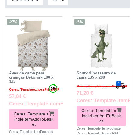
-27%
-5%
Aves de cama para
Snurk dinossauro de
crianças Dekornik 100 x
cama 135 x 200
135
Ceres::Template.crossPriceRRP
Ceres::Template.crossPriceRRP
71,20 €
57,84 €
Ceres::Template.itemFo
Ceres::Template.itemFootnote
Ceres::Template.s
Ceres::Template.s
ingleItemAddToBask
ingleItemAddToBask
et
et
Ceres::Template.itemFootnote
Ceres::Template.itemFootnote
Ceres::Template.itemInclVAT