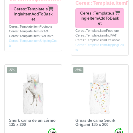
Ceres::Template.itemFo
Ceres::Template.s
Ceres::Template.s
ingleItemAddToBask
ingleItemAddToBask
et
et
Ceres::Template.itemFootnote
Ceres::Template.itemFootnote
Ceres::Template.itemInclVAT
Ceres::Template.itemInclVAT
Ceres::Template.itemExclusive
Ceres::Template.itemExclusive
Ceres::Template.itemShippingCos
Ceres::Template.itemShippingCos
ts
ts
-5%
-5%
Snurk cama de unicórnio
Gruas de cama Snurk
135 x 200
Origami 135 x 200