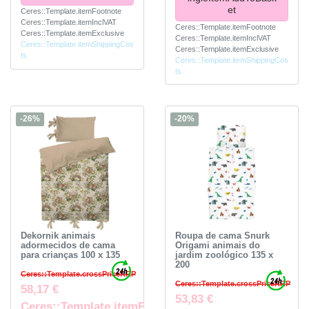
et
Ceres::Template.itemFootnote
Ceres::Template.itemInclVAT
Ceres::Template.itemFootnote
Ceres::Template.itemExclusive
Ceres::Template.itemInclVAT
Ceres::Template.itemShippingCos
Ceres::Template.itemExclusive
ts
Ceres::Template.itemShippingCos
ts
-26%
-20%
Dekornik animais
Roupa de cama Snurk
adormecidos de cama
Origami animais do
para crianças 100 x 135
jardim zoológico 135 x
200
Ceres::Template.crossPriceRRP
Ceres::Template.crossPriceRRP
58,17 €
53,83 €
Ceres::Template.itemFootnote