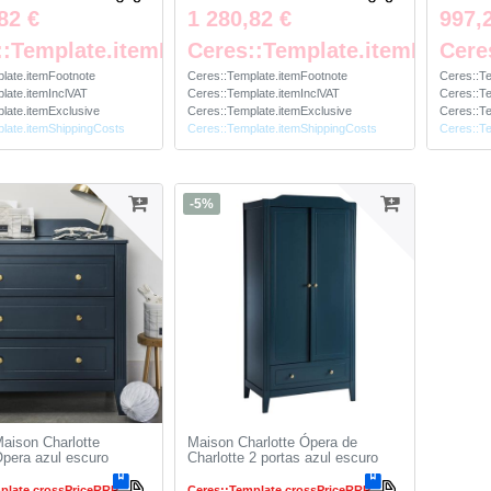
82 €
1 280,82 €
997,
::Template.itemFootnote
Ceres::Template.itemFootno
Cere
late.itemFootnote
Ceres::Template.itemFootnote
Ceres::T
late.itemInclVAT
Ceres::Template.itemInclVAT
Ceres::Te
late.itemExclusive
Ceres::Template.itemExclusive
Ceres::Te
late.itemShippingCosts
Ceres::Template.itemShippingCosts
Ceres::T
-5%
ison Charlotte
Maison Charlotte Ópera de
pera azul escuro
Charlotte 2 portas azul escuro
plate.crossPriceRRP
Ceres::Template.crossPriceRRP