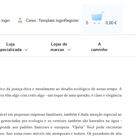
020'' - Wir sind dabei!
❋
.login
Ceres::Template.loginRegister
0
0,00 €
Loja
Lojas de
A
specializada
marcas
caminho
ivo da justiça ética e moralmente ao desafio ecológico de nosso tempo. A
is têm algo com certo algo - um toque de uma questão, é claro e elegância
sável em pequenas empresas familiares, também é dada atenção especial ao
s gerenciadas por ecologia e os vernizes também são baseados na água -
ponde aos padrões franceses e europeus. "Opéra" Você pode encontrar
esos. Isso torna esses móveis tão atemporais e nobres. Os puxadores de alta