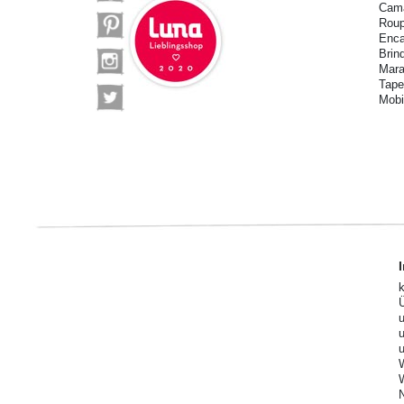
Cama
Roup
Enca
Brin
Mara
Tape
Mobi