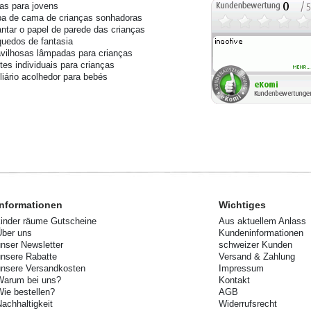
s para jovens
a de cama de crianças sonhadoras
ntar o papel de parede das crianças
quedos de fantasia
vilhosas lâmpadas para crianças
tes individuais para crianças
liário acolhedor para bebés
Informationen
Wichtiges
kinder räume Gutscheine
Aus aktuellem Anlass
Über uns
Kundeninformationen
unser Newsletter
schweizer Kunden
unsere Rabatte
Versand & Zahlung
unsere Versandkosten
Impressum
Warum bei uns?
Kontakt
Wie bestellen?
AGB
Nachhaltigkeit
Widerrufsrecht