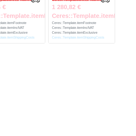
 €
1 280,82 €
::Template.itemFootnote
Ceres::Template.itemFootno
late.itemFootnote
Ceres::Template.itemFootnote
late.itemInclVAT
Ceres::Template.itemInclVAT
late.itemExclusive
Ceres::Template.itemExclusive
late.itemShippingCosts
Ceres::Template.itemShippingCosts