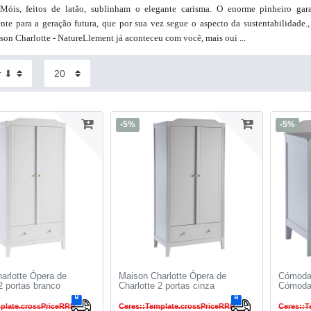
Móis, feitos de latão, sublinham o elegante carisma. O enorme pinheiro ga
te para a geração futura, que por sua vez segue o aspecto da sustentabilidade.
on Charlotte - NatureLlement já aconteceu com você, mais oui ...
-5%
-5%
arlotte Ópera de
Maison Charlotte Ópera de
Cómoda 
2 portas branco
Charlotte 2 portas cinza
Cómoda 
plate.crossPriceRRP
Ceres::Template.crossPriceRRP
Ceres::T