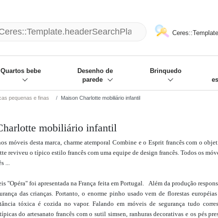
mack und wir die passenden Sachen
❋
- Focus: "Beste Online Shops 2
Ceres::Template
Quartos bebe
Desenho de
Brinquedo
parede
e
as pequenas e finas
Maison Charlotte mobiliário infantil
arlotte mobiliário infantil
 nos móveis desta marca, charme atemporal Combine e o Esprit francês com o objet
te reviveu o típico estilo francês com uma equipe de design francês. Todos os móve
s ...
eis "Opéra" foi apresentada na França feita em Portugal. Além da produção respon
urança das crianças. Portanto, o enorme pinho usado vem de florestas européia
ância tóxica é cozida no vapor. Falando em móveis de segurança tudo corres
 típicas do artesanato francês com o sutil simsen, ranhuras decorativas e os pés pr