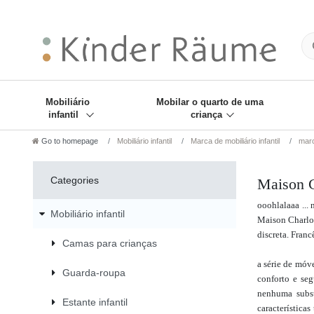
❋
Sie haben den Gesch
Mobiliário
Mobilar o quarto de uma
infantil
criança
Go to homepage
Mobiliário infantil
Marca de mobiliário infantil
marc
Categories
Maison Ch
ooohlalaaa ...
Mobiliário infantil
Maison Charlot
discreta. Francê
Camas para crianças
a série de móv
Guarda-roupa
conforto e seg
nenhuma subst
Estante infantil
características