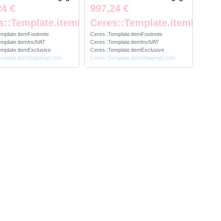
24 €
997,24 €
te
s::Template.itemFootnote
Ceres::Template.itemFootn
emplate.itemFootnote
Ceres::Template.itemFootnote
mplate.itemInclVAT
Ceres::Template.itemInclVAT
mplate.itemExclusive
Ceres::Template.itemExclusive
emplate.itemShippingCosts
Ceres::Template.itemShippingCosts