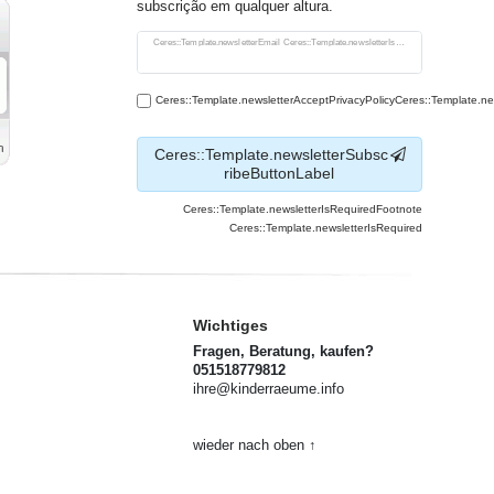
subscrição em qualquer altura.
Ceres::Template.newsletterHoneypotLabel
Ceres::Template.newsletterEmail Ceres::Template.newsletterIsRequiredFootnote
Ceres::Template.newsletterAcceptPrivacyPolicyCeres::Template.n
Ceres::Template.newsletterSubsc
ribeButtonLabel
Ceres::Template.newsletterIsRequiredFootnote
Ceres::Template.newsletterIsRequired
Wichtiges
Fragen, Beratung, kaufen?
051518779812
ihre@kinderraeume.info
wieder nach oben ↑