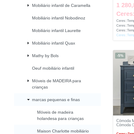
1 280,
Mobiliário infantil de Caramella
Ceres
Mobiliário infantil Nobodinoz
Ceres::Temp
Ceres::Temp
Mobiliário infantil Laurette
Ceres::Temp
Ceres::Temp
Mobiliário infantil Quax
Mathy by Bols
-5%
Oeuf mobiliário infantil
Móveis de MADEIRA para
crianças
marcas pequenas e finas
Móveis de madeira
holandesa para crianças
Cómoda Ma
Cómoda O
Maison Charlotte mobiliário
Ceres::Tem