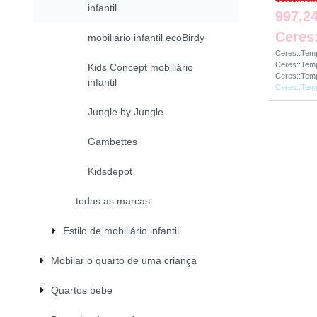
infantil
997,24
Ceres
mobiliário infantil ecoBirdy
Ceres::Temp
Ceres::Temp
Kids Concept mobiliário
Ceres::Temp
infantil
Ceres::Temp
Jungle by Jungle
Gambettes
Kidsdepot
todas as marcas
Estilo de mobiliário infantil
Mobilar o quarto de uma criança
Quartos bebe