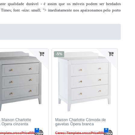
rante qualidade durável - é assim que os móveis podem ser herdados
, Times; font -size: small; "> imediatamente nos apaixonamos pelo porto
-5%
Maison Charlotte
Maison Charlotte Cómoda de
Opera cinzenta
gavetas Ópera branca
emplate.crossPriceRRP
Ceres::Template.crossPriceRRP