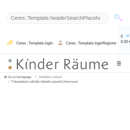
0
0,00 
Ceres::Template.login
Ceres::Template.loginRegister
☰
Go to homepage
Mobiliário infantil
Träumeland colchão infantil e juvenil Universum