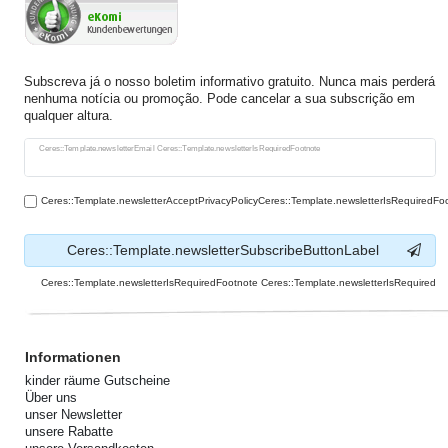
Subscreva já o nosso boletim informativo gratuito. Nunca mais perderá
nenhuma notícia ou promoção. Pode cancelar a sua subscrição em
qualquer altura.
Ceres::Template.newsletterHoneypotLabel
Ceres::Template.newsletterEmail Ceres::Template.newsletterIsRequiredFootnote
Ceres::Template.newsletterAcceptPrivacyPolicyCeres::Template.newsletterIsRequiredFo
Ceres::Template.newsletterSubscribeButtonLabel
Ceres::Template.newsletterIsRequiredFootnote Ceres::Template.newsletterIsRequired
Informationen
kinder räume Gutscheine
Über uns
unser Newsletter
unsere Rabatte