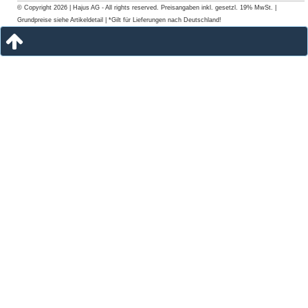
© Copyright 2026 | Hajus AG - All rights reserved. Preisangaben inkl. gesetzl. 19% MwSt. |
Grundpreise siehe Artikeldetail | *Gilt für Lieferungen nach Deutschland!