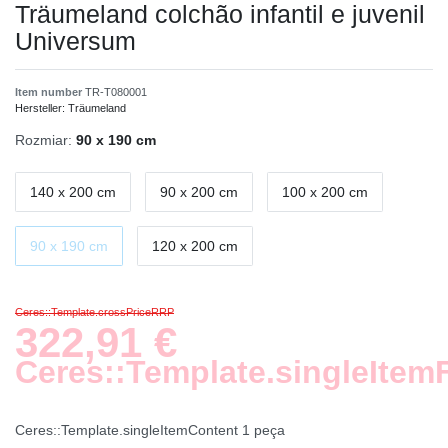
Träumeland colchão infantil e juvenil
Universum
Item number
TR-T080001
Hersteller:
Träumeland
Rozmiar:
90 x 190 cm
140 x 200 cm
90 x 200 cm
100 x 200 cm
90 x 190 cm
120 x 200 cm
Ceres::Template.crossPriceRRP
322,91 €
Ceres::Template.singleItem
Ceres::Template.singleItemContent
1
peça