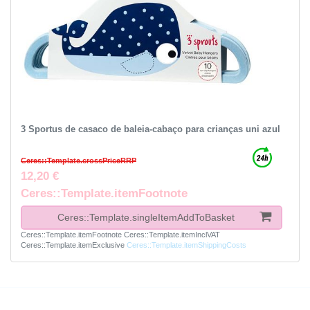
3 Sportus de casaco de baleia-cabaço para crianças uni azul
Ceres::Template.crossPriceRRP
12,20 €
Ceres::Template.itemFootnote
Ceres::Template.singleItemAddToBasket
Ceres::Template.itemFootnote
Ceres::Template.itemInclVAT
Ceres::Template.itemExclusive
Ceres::Template.itemShippingCosts