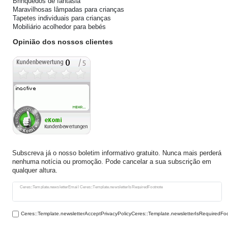
Brinquedos de fantasia
Maravilhosas lâmpadas para crianças
Tapetes individuais para crianças
Mobiliário acolhedor para bebés
Opinião dos nossos clientes
Subscreva já o nosso boletim informativo gratuito. Nunca mais perderá
nenhuma notícia ou promoção. Pode cancelar a sua subscrição em
qualquer altura.
Ceres::Template.newsletterHoneypotLabel
Ceres::Template.newsletterEmail Ceres::Template.newsletterIsRequiredFootnote
Ceres::Template.newsletterAcceptPrivacyPolicyCeres::Template.newsletterIsRequiredFo