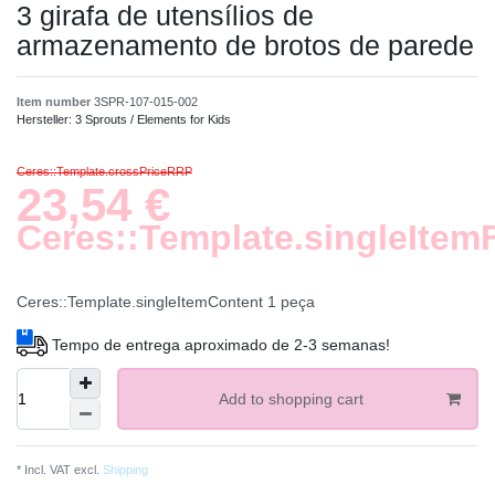
3 girafa de utensílios de
armazenamento de brotos de parede
Item number
3SPR-107-015-002
Hersteller:
3 Sprouts / Elements for Kids
Ceres::Template.crossPriceRRP
23,54 €
Ceres::Template.singleItem
Ceres::Template.singleItemContent
1
peça
Tempo de entrega aproximado de 2-3 semanas!
Add to shopping cart
* Incl. VAT excl.
Shipping