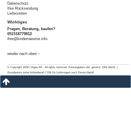
Datenschutz
Ihre Rücksendung
Lieferzeiten
Wichtiges
Fragen, Beratung, kaufen?
051518779812
ihre@kinderraeume.info
wieder nach oben ↑
© Copyright 2026 | Hajus AG - All rights reserved. Preisangaben inkl. gesetzl. 19% MwSt. |
Grundpreise siehe Artikeldetail | *Gilt für Lieferungen nach Deutschland!