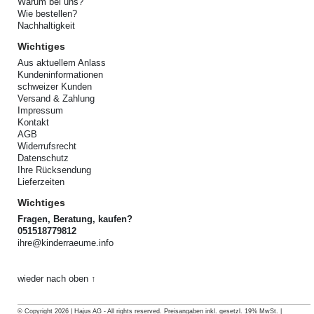
Warum bei uns?
Wie bestellen?
Nachhaltigkeit
Wichtiges
Aus aktuellem Anlass
Kundeninformationen
schweizer Kunden
Versand & Zahlung
Impressum
Kontakt
AGB
Widerrufsrecht
Datenschutz
Ihre Rücksendung
Lieferzeiten
Wichtiges
Fragen, Beratung, kaufen?
051518779812
ihre@kinderraeume.info
wieder nach oben ↑
© Copyright 2026 | Hajus AG - All rights reserved. Preisangaben inkl. gesetzl. 19% MwSt. |