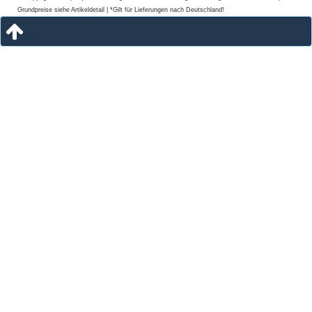
Grundpreise siehe Artikeldetail | *Gilt für Lieferungen nach Deutschland!