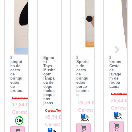
3
Egmo
3
3
pingui
nt
Sportu
brotos
ns de
Toys
s de
Cesto
cesto
Mushr
cesto
de
de
oom
de
lavage
brinqu
lâmpa
brinqu
m de
edos
da de
edos
roupa
de
cogu
porco-
Lama
brotos
melos
espinh
Ceres::Templ
peque
o
Ceres::Template.crossPriceRRP
nos
25,44 €
23,79 €
jeans
17,84 €
Ceres::T
Ceres::Template.itemF
Ceres::Template.crossPriceRRP
Ceres::Template.itemFootnote
45,74 €
Ceres::Template.itemFootnote
C
C