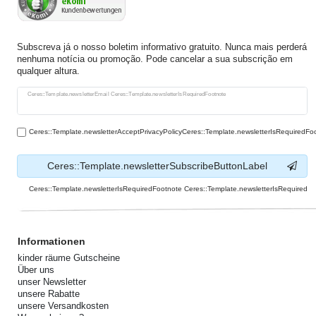
Subscreva já o nosso boletim informativo gratuito. Nunca mais perderá
nenhuma notícia ou promoção. Pode cancelar a sua subscrição em
qualquer altura.
Ceres::Template.newsletterHoneypotLabel
Ceres::Template.newsletterEmail Ceres::Template.newsletterIsRequiredFootnote
Ceres::Template.newsletterAcceptPrivacyPolicyCeres::Template.newsletterIsRequiredFo
Ceres::Template.newsletterSubscribeButtonLabel
Ceres::Template.newsletterIsRequiredFootnote Ceres::Template.newsletterIsRequired
Informationen
kinder räume Gutscheine
Über uns
unser Newsletter
unsere Rabatte
unsere Versandkosten