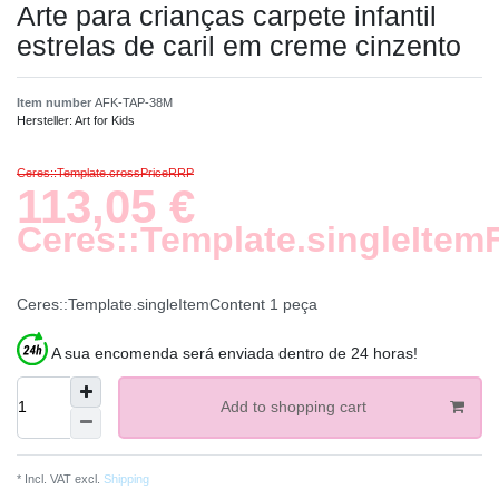
Arte para crianças carpete infantil
estrelas de caril em creme cinzento
Item number
AFK-TAP-38M
Hersteller:
Art for Kids
Ceres::Template.crossPriceRRP
113,05 €
Ceres::Template.singleItem
Ceres::Template.singleItemContent
1
peça
A sua encomenda será enviada dentro de 24 horas!
Add to shopping cart
* Incl. VAT excl.
Shipping