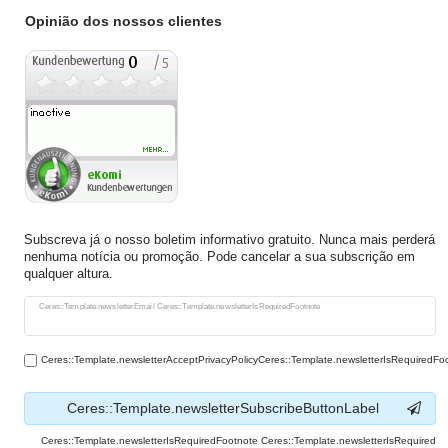
Opinião dos nossos clientes
Subscreva já o nosso boletim informativo gratuito. Nunca mais perderá
nenhuma notícia ou promoção. Pode cancelar a sua subscrição em
qualquer altura.
Ceres::Template.newsletterHoneypotLabel
Ceres::Template.newsletterEmail Ceres::Template.newsletterIsRequiredFootnote
Ceres::Template.newsletterAcceptPrivacyPolicyCeres::Template.newsletterIsRequiredFo
Ceres::Template.newsletterSubscribeButtonLabel
Ceres::Template.newsletterIsRequiredFootnote Ceres::Template.newsletterIsRequired